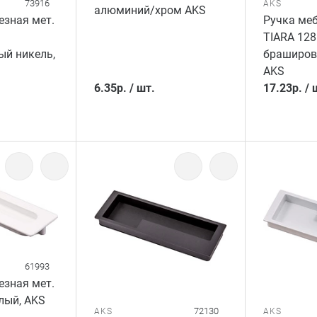
73916
AKS
алюминий/хром AKS
езная мет.
Ручка меб
TIARA 128
й никель,
браширов
AKS
6.35
р.
/
шт.
17.23
р.
/
61993
езная мет.
лый, AKS
72130
AKS
AKS