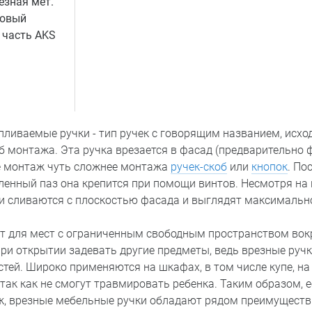
езная мет.
товый
 часть AKS
ливаемые ручки - тип ручек с говорящим названием, исход
б монтажа. Эта ручка врезается в фасад (предварительно 
 ее монтаж чуть сложнее монтажа
ручек-скоб
или
кнопок
. По
ленный паз она крепится при помощи винтов. Несмотря на
ки сливаются с плоскостью фасада и выглядят максимальн
т для мест с ограниченным свободным пространством вокр
при открытии задевать другие предметы, ведь врезные руч
тей. Широко применяются на шкафах, в том числе купе, на
 так как не смогут травмировать ребенка. Таким образом, е
, врезные мебельные ручки обладают рядом преимуществ