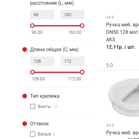
расстояние (L, мм)
AKS
Ручка меб. вр
DN50 128 мат.
96.00
160.00
AKS
12.11
р.
/
шт.
Длина общая (С, мм)
5.0
108.00
172.00
Тип крепежа
Винты
16
Оттенок
AKS
Ручка меб. в
Белые
5