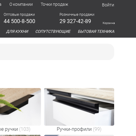
а
О компании
Точки продаж
Войти
Оптовые продажи
Розничные продажи
44 500-8-500
29 327-42-89
Корзина
азина
ДЛЯ КУХНИ
СОПУТСТВУЮЩИЕ
БЫТОВАЯ ТЕХНИКА
е ручки
(103)
Ручки-профили
(99)