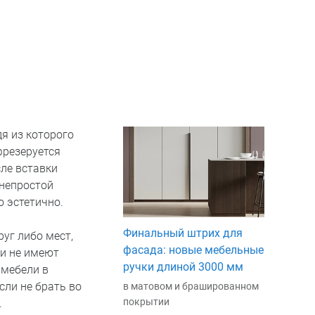
я из которого
фрезеруется
сле вставки
 непростой
о эстетично.
Финальный штрих для
уг либо мест,
фасада: новые мебельные
ки не имеют
ручки длиной 3000 мм
 мебели в
сли не брать во
в матовом и брашированном
покрытии
.