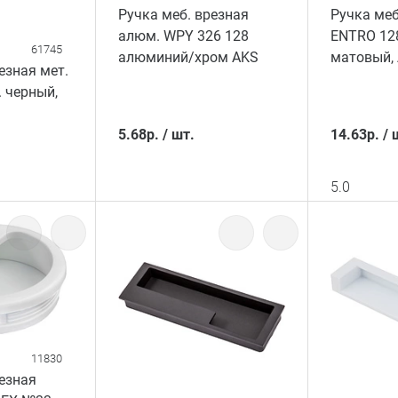
Ручка меб. врезная
Ручка меб
алюм. WPY 326 128
ENTRO 12
61745
алюминий/хром AKS
матовый,
езная мет.
 черный,
5.68
р.
/
шт.
14.63
р.
/
5.0
11830
резная