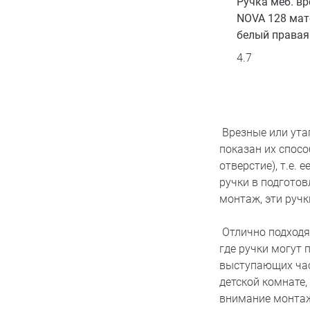
Ручка меб. вр
NOVA 128 ма
белый правая
4.7
Врезные или утап
показан их спосо
отверстие), т.е.
ручки в подготов
монтаж, эти руч
Отлично подходя
где ручки могут 
выступающих час
детской комнате,
внимание монтаж