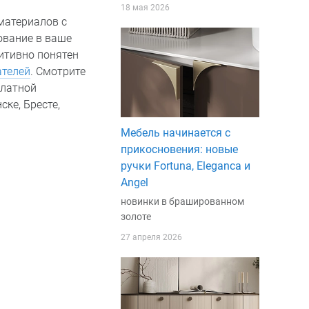
18 мая 2026
материалов с
ование в ваше
итивно понятен
ателей
. Смотрите
платной
ке, Бресте,
Мебель начинается с
прикосновения: новые
ручки Fortuna, Eleganca и
Angel
новинки в брашированном
золоте
27 апреля 2026