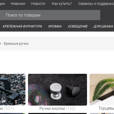
ции
Новинки
Новости
Как купить?
Сервисы и поддержк
Обработка персональных данных
Время работы оптовых продаж
Время работы интернет-маг
КРЕПЕЖНАЯ ФУРНИТУРА
КРОМКА
ОСВЕЩЕНИЕ
ДЛЯ ШКАФА
Врезные ручки
бы
(531)
Торцевы
Ручки кнопки
(125)