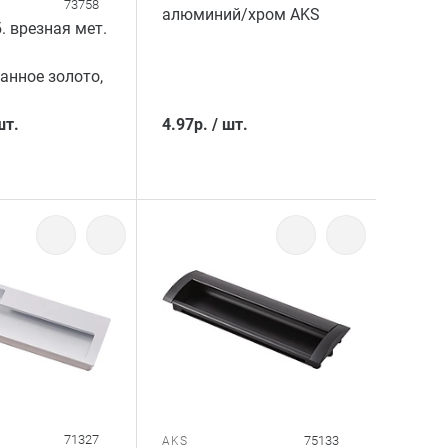
73758
алюминий/хром AKS
. врезная мет.
анное золото,
шт.
4.97
р.
/
шт.
71327
75133
AKS