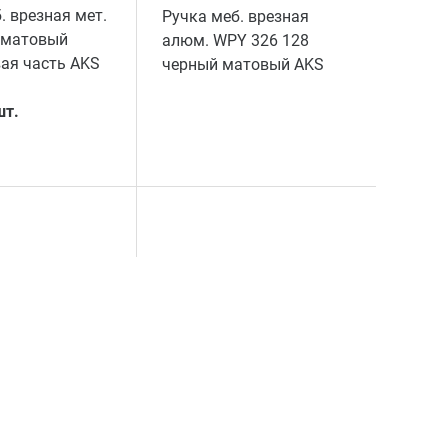
. врезная мет.
Ручка меб. врезная
 матовый
алюм. WPY 326 128
ая часть AKS
черный матовый AKS
шт.