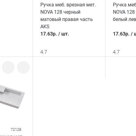
Ручка меб. врезная мет.
Ручка меб
NOVA 128 черный
NOVA 128
матовый правая часть
белый лев
AKS
17.63
р.
/
шт.
17.63
р.
/
4.7
4.7
72128