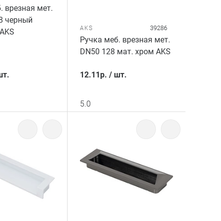
. врезная мет.
8 черный
39286
AKS
 AKS
Ручка меб. врезная мет.
DN50 128 мат. хром AKS
шт.
12.11
р.
/
шт.
5.0