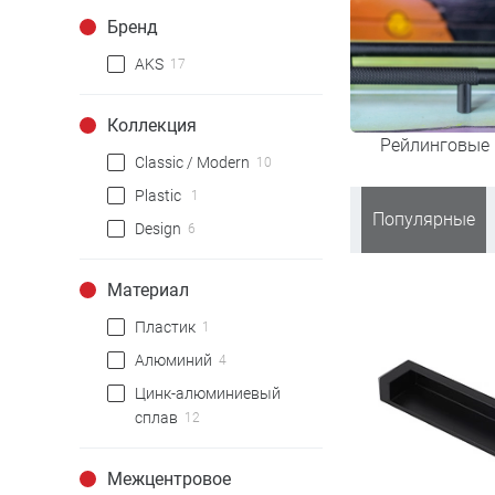
Бренд
AKS
17
Коллекция
Рейлинговые 
Classic / Modern
10
Plastic
1
Популярные
Design
6
Материал
Пластик
1
Алюминий
4
Цинк-алюминиевый
сплав
12
Межцентровое