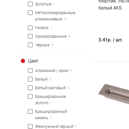
пластик. PAT
Золотые
1
белый AKS
Металлизированные,
алюминиевые
3
Никель
1
Хромированные
4
3.41
р.
/
шт.
Чёрные
6
Цвет
Алюминий / хром
3
Белый
3
Белый матовый
2
Брашированное
золото
1
Брашированный
никель
1
Жемчужный черный
1