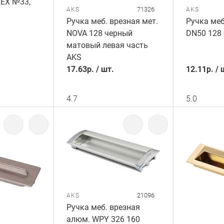
REX №33,
71326
AKS
AKS
Ручка меб. врезная мет.
Ручка меб
NOVA 128 черный
DN50 128 
матовый левая часть
AKS
17.63
р.
/
шт.
12.11
р.
/
4.7
5.0
21096
AKS
Ручка меб. врезная
алюм. WPY 326 160