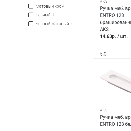
AKS
Матовый хром
1
Ручка меб. вр
Черный
ENTRO 128
1
брашированны
Черный матовый
4
AKS
14.63
р.
/
шт.
5.0
AKS
Ручка меб. вр
ENTRO 128 бе