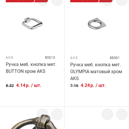
80613
AKS
88361
AKS
Ручка меб. кнопка мет.
Ручка меб. кнопка мет.
BUTTON хром AKS
OLYMPIA матовый хром
AKS
4.14
р.
/
шт.
4.24
р.
/
шт.
8.32
7.16