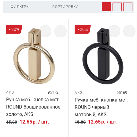
ФИЛЬТРЫ
СОРТИРОВКА
- 20%
- 20%
95172
AKS
95169
AKS
Ручка меб. кнопка мет.
Ручка меб. кнопка мет.
ROUND брашированное
ROUND черный
золото, AKS
матовый, AKS
12.65
р.
/
шт.
12.65
р.
/
шт.
15.80
15.80