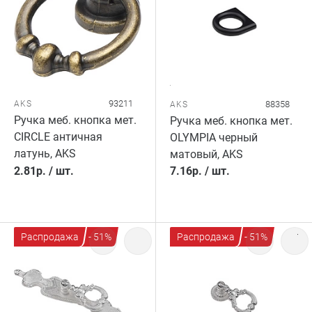
93211
AKS
88358
AKS
Ручка меб. кнопка мет.
Ручка меб. кнопка мет.
CIRCLE античная
OLYMPIA черный
латунь, AKS
матовый, AKS
2.81
р.
/
шт.
7.16
р.
/
шт.
Распродажа
- 51%
Распродажа
- 51%