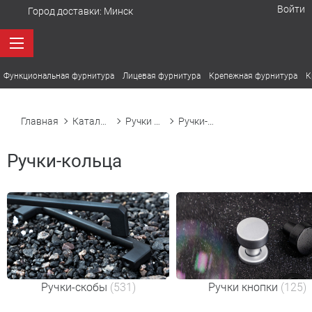
Войти
Город доставки:
Минск
Функциональная фурнитура
Лицевая фурнитура
Крепежная фурнитура
К
Главная
Каталог товаров
Ручки мебельные
Ручки-кольца
Ручки-кольца
Ручки-скобы
(531)
Ручки кнопки
(125)