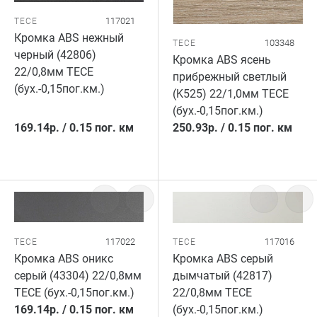
117021
TECE
Кромка ABS нежный
103348
TECE
черный (42806)
Кромка ABS ясень
22/0,8мм TECE
прибрежный светлый
(бух.-0,15пог.км.)
(K525) 22/1,0мм TECE
(бух.-0,15пог.км.)
169.14
р.
/
0.15 пог. км
250.93
р.
/
0.15 пог. км
117022
117016
TECE
TECE
Кромка ABS оникс
Кромка ABS серый
серый (43304) 22/0,8мм
дымчатый (42817)
TECE (бух.-0,15пог.км.)
22/0,8мм TECE
169.14
р.
/
0.15 пог. км
(бух.-0,15пог.км.)