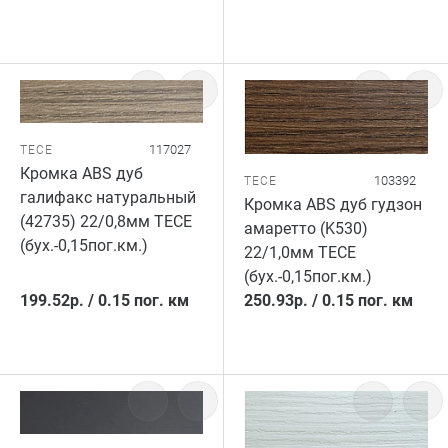
117027
TECE
Кромка ABS дуб
103392
TECE
галифакс натуральный
Кромка ABS дуб гудзон
(42735) 22/0,8мм TECE
амаретто (K530)
(бух.-0,15пог.км.)
22/1,0мм TECE
(бух.-0,15пог.км.)
199.52
р.
/
0.15 пог. км
250.93
р.
/
0.15 пог. км