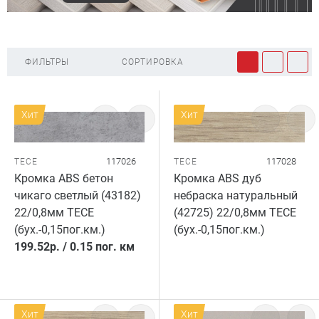
ФИЛЬТРЫ
СОРТИРОВКА
Хит
Хит
117026
117028
TECE
TECE
Кромка ABS бетон
Кромка ABS дуб
чикаго светлый (43182)
небраска натуральный
22/0,8мм TECE
(42725) 22/0,8мм TECE
(бух.-0,15пог.км.)
(бух.-0,15пог.км.)
199.52
р.
/
0.15 пог. км
Хит
Хит