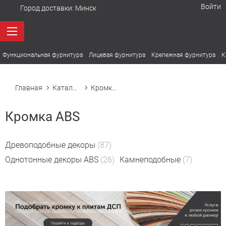
Войти
Город доставки:
Минск
Функциональная фурнитура
Лицевая фурнитура
Крепежная фурнитура
К
Главная
Каталог товаров
Кромка ABS
Кромка ABS
Древоподобные декоры
(87)
Однотонные декоры ABS
(26)
Камнеподобные
(7)