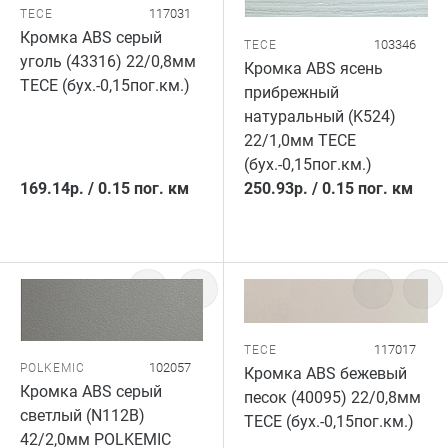
117031
TECE
Кромка ABS серый
103346
TECE
уголь (43316) 22/0,8мм
Кромка ABS ясень
TECE (бух.-0,15пог.км.)
прибрежный
натуральный (K524)
22/1,0мм TECE
(бух.-0,15пог.км.)
169.14
р.
/
0.15 пог. км
250.93
р.
/
0.15 пог. км
117017
TECE
102057
POLKEMIC
Кромка ABS бежевый
Кромка ABS серый
песок (40095) 22/0,8мм
светлый (N112B)
TECE (бух.-0,15пог.км.)
42/2,0мм POLKEMIC