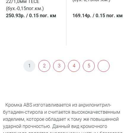
22/1,0мм TECE
(бух.-0,15пог.км.)
250.93
р.
/
0.15 пог. км
169.14
р.
/
0.15 пог. км
1
2
3
4
5
Кромка ABS изготавливается из акрилонитрил-
бутадиен-стирола и считается высококачественным
изделием, которое обладает к тому же повышенной
ударной прочностью. Данный вид кромочного