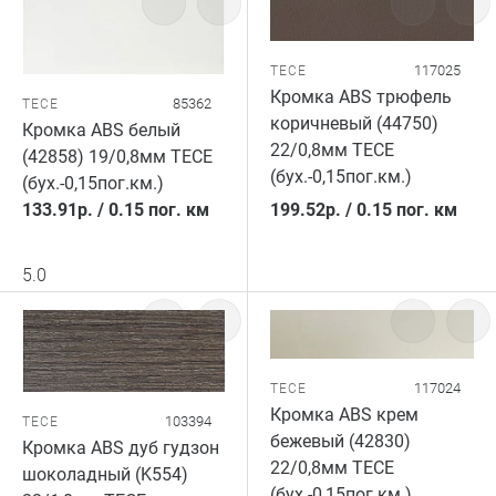
117025
TECE
Кромка ABS трюфель
85362
TECE
коричневый (44750)
Кромка ABS белый
22/0,8мм TECE
(42858) 19/0,8мм TECE
(бух.-0,15пог.км.)
(бух.-0,15пог.км.)
133.91
р.
/
0.15 пог. км
199.52
р.
/
0.15 пог. км
5.0
117024
TECE
Кромка ABS крем
103394
TECE
бежевый (42830)
Кромка ABS дуб гудзон
22/0,8мм TECE
шоколадный (K554)
(бух.-0,15пог.км.)