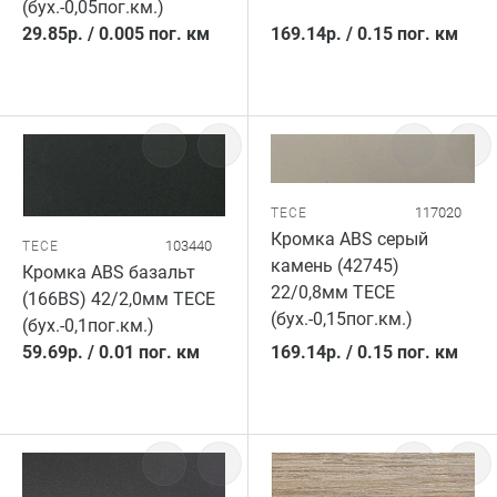
(бух.-0,05пог.км.)
29.85
р.
/
0.005 пог. км
169.14
р.
/
0.15 пог. км
117020
TECE
Кромка ABS серый
103440
TECE
камень (42745)
Кромка ABS базальт
22/0,8мм TECE
(166BS) 42/2,0мм TECE
(бух.-0,15пог.км.)
(бух.-0,1пог.км.)
59.69
р.
/
0.01 пог. км
169.14
р.
/
0.15 пог. км