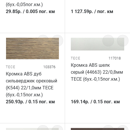
(бух.-0,05пог.км.)
29.85
р.
/
0.005 пог. км
1 127.59
р.
/
пог. км
117018
TECE
Кромка ABS шелк
103376
TECE
серый (44663) 22/0,8мм
Кромка ABS дуб
TECE (бух.-0,15пог.км.)
сильверджек ореховый
(K544) 22/1,0мм TECE
(бух.-0,15пог.км.)
250.93
р.
/
0.15 пог. км
169.14
р.
/
0.15 пог. км