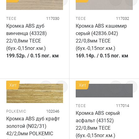
117030
117032
TECE
TECE
Кромка ABS дуб
Кромка ABS кашемир
винченца (43328)
серый (42836.042)
22/0,8мм TECE
22/0,8мм TECE
(бух.-0,15пог.км.)
(бух.-0,15пог.км.)
199.52
р.
/
0.15 пог. км
169.14
р.
/
0.15 пог. км
Хит
Хит
117014
TECE
102046
POLKEMIC
Кромка ABS серый
Кромка ABS дуб крафт
асфальт (43152)
золотой (N02/31)
22/0,8мм TECE
42/2,0мм POLKEMIC
(бух.-0,15пог.км.)