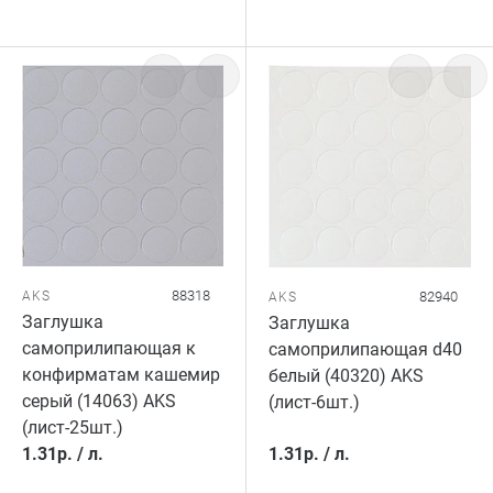
88318
AKS
82940
AKS
Заглушка
Заглушка
самоприлипающая к
самоприлипающая d40
конфирматам кашемир
белый (40320) AKS
серый (14063) AKS
(лист-6шт.)
(лист-25шт.)
1.31
р.
/
л.
1.31
р.
/
л.