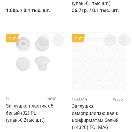
(упак.-0,1тыс.шт.)
1.80
р.
/
0.1 тыс. шт.
36.71
р.
/
0.1 тыс. шт.
Хит
Хит
19810
PL
12535
FOLMAG
Заглушка пластик d5
Заглушка
белый (02) PL
самоприлипающая к
(упак.-0,2тыс.шт.)
конфирматам белый
(14320) FOLMAG