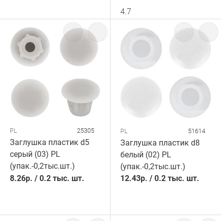
4.7
25305
PL
51614
PL
Заглушка пластик d5
Заглушка пластик d8
серый (03) PL
белый (02) PL
(упак.-0,2тыс.шт.)
(упак.-0,2тыс.шт.)
8.26
р.
/
0.2 тыс. шт.
12.43
р.
/
0.2 тыс. шт.