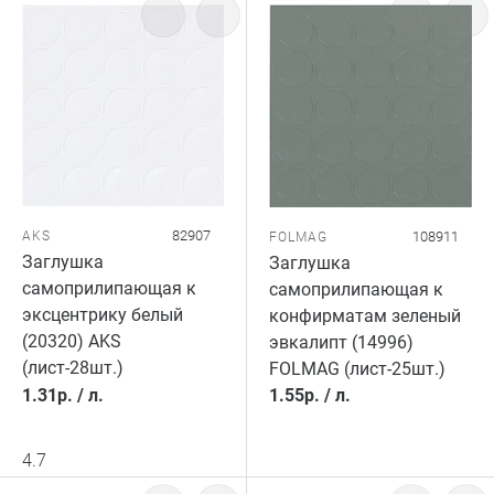
82907
AKS
108911
FOLMAG
Заглушка
Заглушка
самоприлипающая к
самоприлипающая к
эксцентрику белый
конфирматам зеленый
(20320) AKS
эвкалипт (14996)
(лист-28шт.)
FOLMAG (лист-25шт.)
1.31
р.
/
л.
1.55
р.
/
л.
4.7