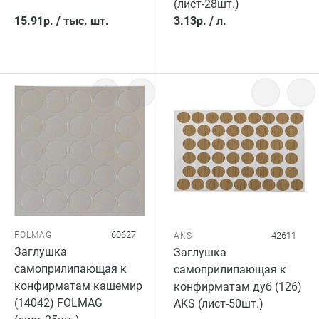
(лист-28шт.)
15.91
р.
/
тыс. шт.
3.13
р.
/
л.
60627
FOLMAG
42611
AKS
Заглушка
Заглушка
самоприлипающая к
самоприлипающая к
конфирматам кашемир
конфирматам дуб (126)
(14042) FOLMAG
AKS (лист-50шт.)