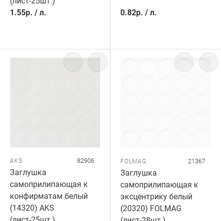
(лист-25шт.)
1.55
р.
/
л.
0.82
р.
/
л.
82906
AKS
21367
FOLMAG
Заглушка
Заглушка
самоприлипающая к
самоприлипающая к
конфирматам белый
эксцентрику белый
(14320) AKS
(20320) FOLMAG
(лист-25шт.)
(лист-28шт.)