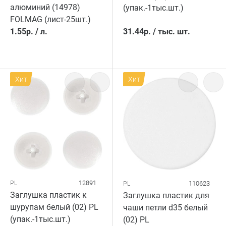
алюминий (14978)
(упак.-1тыс.шт.)
FOLMAG (лист-25шт.)
1.55
р.
/
л.
31.44
р.
/
тыс. шт.
Хит
Хит
12891
PL
110623
PL
Заглушка пластик к
Заглушка пластик для
шурупам белый (02) PL
чаши петли d35 белый
(упак.-1тыс.шт.)
(02) PL