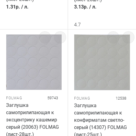
1.31
р.
/
л.
3.13
р.
/
л.
4.7
59743
FOLMAG
12538
FOLMAG
Заглушка
Заглушка
самоприлипающая к
самоприлипающая к
эксцентрику кашемир
конфирматам светло-
серый (20063) FOLMAG
серый (14307) FOLMAG
(лист-28шт.)
(лист-25шт.)