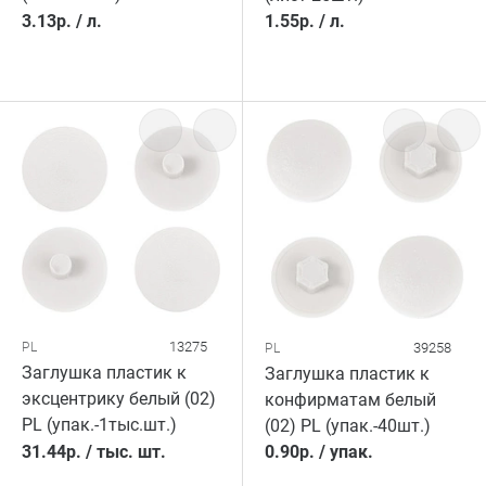
3.13
р.
/
л.
1.55
р.
/
л.
13275
PL
39258
PL
Заглушка пластик к
Заглушка пластик к
эксцентрику белый (02)
конфирматам белый
PL (упак.-1тыс.шт.)
(02) PL (упак.-40шт.)
31.44
р.
/
тыс. шт.
0.90
р.
/
упак.