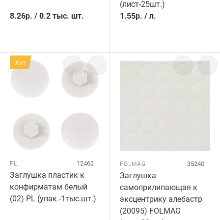
(лист-25шт.)
8.26
р.
/
0.2 тыс. шт.
1.55
р.
/
л.
Хит
12462
PL
35240
FOLMAG
Заглушка пластик к
Заглушка
конфирматам белый
самоприлипающая к
(02) PL (упак.-1тыс.шт.)
эксцентрику алебастр
(20095) FOLMAG