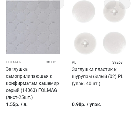
38115
FOLMAG
39263
PL
Заглушка
Заглушка пластик к
самоприлипающая к
шурупам белый (02) PL
конфирматам кашемир
(упак.-40шт.)
серый (14063) FOLMAG
(лист-25шт.)
1.55
р.
/
л.
0.98
р.
/
упак.