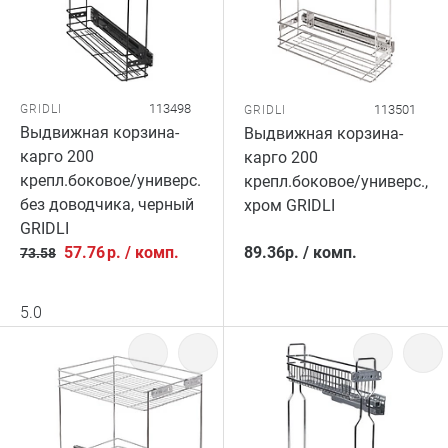
113498
GRIDLI
113501
GRIDLI
Выдвижная корзина-
Выдвижная корзина-
карго 200
карго 200
крепл.боковое/универс.
крепл.боковое/универс.,
без доводчика, черный
хром GRIDLI
GRIDLI
57.76
р.
/
комп.
89.36
р.
/
комп.
73.58
5.0