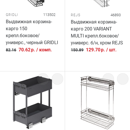
113502
GRIDLI
46893
REJS
Выдвижная корзина-
Выдвижная корзина-
карго 150
карго 200 VARIANT
крепл.боковое/
MULTI крепл.боковое/
универс., черный GRIDLI
универс. б/н, хром REJS
70.62
р.
/
комп.
129.70
р.
/
шт.
82.16
150.89