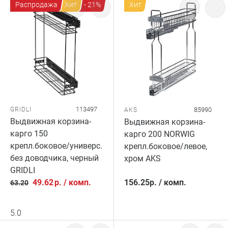
Распродажа
Хит
- 21%
Хит
113497
GRIDLI
85990
AKS
Выдвижная корзина-
Выдвижная корзина-
карго 150
карго 200 NORWIG
крепл.боковое/универс.
крепл.боковое/левое,
без доводчика, черный
хром AKS
GRIDLI
49.62
р.
/
комп.
156.25
р.
/
комп.
63.20
5.0