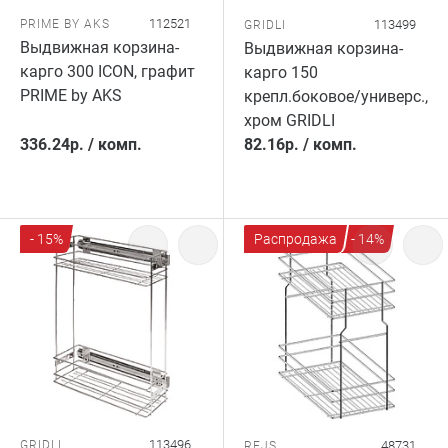
112521
PRIME BY AKS
113499
GRIDLI
Выдвижная корзина-
Выдвижная корзина-
карго 300 ICON, графит
карго 150
PRIME by AKS
крепл.боковое/универс.,
хром GRIDLI
336.24
р.
/
комп.
82.16
р.
/
комп.
- 15%
Распродажа
- 14%
113496
GRIDLI
48731
REJS