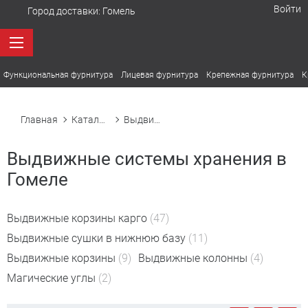
Войти
Город доставки:
Гомель
Функциональная фурнитура
Лицевая фурнитура
Крепежная фурнитура
К
Главная
Каталог товаров
Выдвижные системы хранения
Выдвижные системы хранения в
Гомеле
Выдвижные корзины карго
(47)
Выдвижные сушки в нижнюю базу
(11)
Выдвижные корзины
(9)
Выдвижные колонны
(4)
Магические углы
(2)