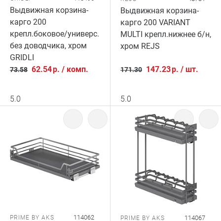
Выдвижная корзина-
Выдвижная корзина-
карго 200
карго 200 VARIANT
крепл.боковое/универс.
MULTI крепл.нижнее б/н,
без доводчика, хром
хром REJS
GRIDLI
62.54
р.
/
комп.
147.23
р.
/
шт.
73.58
171.30
5.0
5.0
114062
PRIME BY AKS
114067
PRIME BY AKS