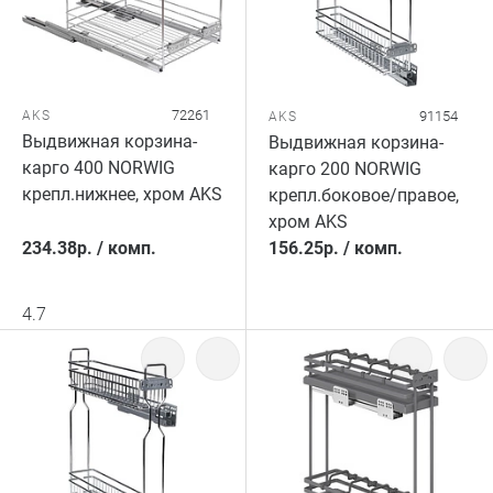
72261
AKS
91154
AKS
Выдвижная корзина-
Выдвижная корзина-
карго 400 NORWIG
карго 200 NORWIG
крепл.нижнее, хром AKS
крепл.боковое/правое,
хром AKS
234.38
р.
/
комп.
156.25
р.
/
комп.
4.7