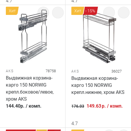
4.7
4.7
Хит
Хит
- 15%
78758
AKS
36027
AKS
Выдвижная корзина-
Выдвижная корзина-
карго 150 NORWIG
карго 150 NORWIG
крепл.боковое/левое,
крепл.нижнее, хром AKS
хром AKS
144.40
р.
/
комп.
149.63
р.
/
комп.
176.03
4.7