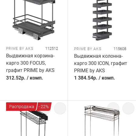
112512
PRIME BY AKS
115608
PRIME BY AKS
Выдвижная корзина-
Выдвижная колонна-
карго 300 FOCUS,
карго 300 ICON, графит
графит PRIME by AKS
PRIME by AKS
312.52
р.
/
комп.
1 384.54
р.
/
комп.
Распродажа
- 22%