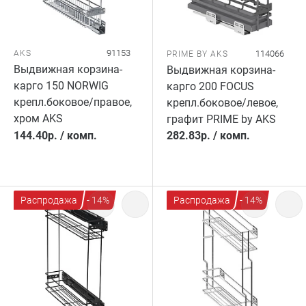
91153
AKS
114066
PRIME BY AKS
Выдвижная корзина-
Выдвижная корзина-
карго 150 NORWIG
карго 200 FOCUS
крепл.боковое/правое,
крепл.боковое/левое,
хром AKS
графит PRIME by AKS
144.40
р.
/
комп.
282.83
р.
/
комп.
Распродажа
- 14%
Распродажа
- 14%