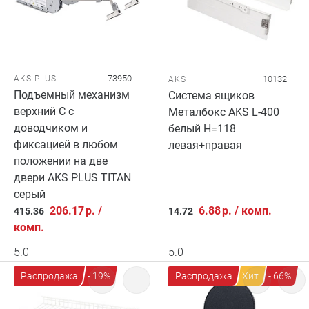
73950
AKS PLUS
10132
AKS
Подъемный механизм
Система ящиков
верхний C с
Металбокс AKS L-400
доводчиком и
белый H=118
фиксацией в любом
левая+правая
положении на две
двери AKS PLUS TITAN
серый
206.17
р.
/
6.88
р.
/
комп.
415.36
14.72
комп.
5.0
5.0
Распродажа
- 19%
Распродажа
Хит
- 66%