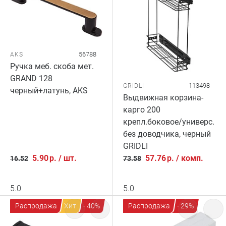
56788
AKS
Ручка меб. скоба мет.
GRAND 128
113498
GRIDLI
черный+латунь, AKS
Выдвижная корзина-
карго 200
крепл.боковое/универс.
без доводчика, черный
GRIDLI
5.90
р.
/
шт.
57.76
р.
/
комп.
16.52
73.58
5.0
5.0
Распродажа
Хит
- 40%
Распродажа
- 29%