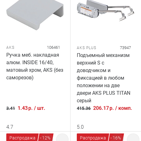
106461
AKS
73947
AKS PLUS
Ручка меб. накладная
Подъемный механизм
алюм. INSIDE 16/40,
верхний S с
матовый хром, AKS (без
доводчиком и
саморезов)
фиксацией в любом
положении на две
двери AKS PLUS TITAN
серый
1.43
р.
/
шт.
206.17
р.
/
комп.
3.41
415.36
4.7
5.0
Распродажа
- 12%
Распродажа
- 16%