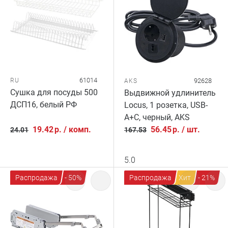
61014
RU
92628
AKS
Сушка для посуды 500
Выдвижной удлинитель
ДСП16, белый РФ
Locus, 1 розетка, USB-
A+C, черный, AKS
19.42
р.
/
комп.
56.45
р.
/
шт.
24.01
167.53
5.0
Распродажа
- 50%
Распродажа
Хит
- 21%