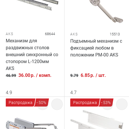
68644
AKS
15513
AKS
Механизм для
Подъемный механизм с
раздвижных столов
фиксацией любом в
внешний синхронный со
положении PM-00 AKS
стопором L-1200мм
AKS
36.00
р.
/
комп.
6.85
р.
/
шт.
46.99
9.79
4.9
4.7
Распродажа
- 50%
Распродажа
- 53%