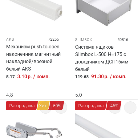
72255
AKS
50816
SLIMBOX
Механизм push-to-open
Система ящиков
наконечник магнитный
Slimbox L-500 H=175 с
накладной/врезной
доводчиком ДСП16мм
белый AKS
белый
3.10
р.
/
комп.
91.30
р.
/
комп.
5.17
119.68
4.8
5.0
Распродажа
Хит
- 50%
Распродажа
- 46%