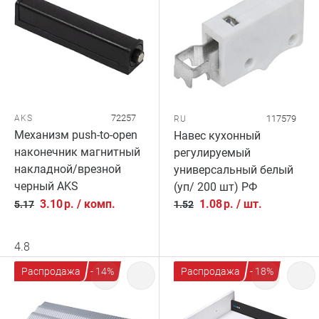
72257
AKS
117579
RU
Механизм push-to-open
Навес кухонный
наконечник магнитный
регулируемый
накладной/врезной
универсальный белый
черный AKS
(уп/ 200 шт) РФ
3.10
р.
/
комп.
1.08
р.
/
шт.
5.17
1.52
4.8
Распродажа
- 14%
Распродажа
- 18%