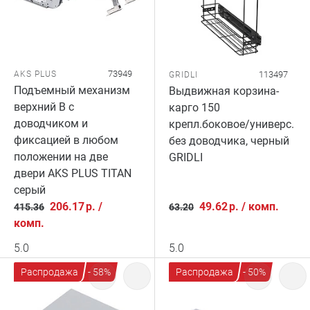
73949
AKS PLUS
113497
GRIDLI
Подъемный механизм
Выдвижная корзина-
верхний B с
карго 150
доводчиком и
крепл.боковое/универс.
фиксацией в любом
без доводчика, черный
положении на две
GRIDLI
двери AKS PLUS TITAN
серый
206.17
р.
/
49.62
р.
/
комп.
415.36
63.20
комп.
5.0
5.0
Распродажа
- 58%
Распродажа
- 50%