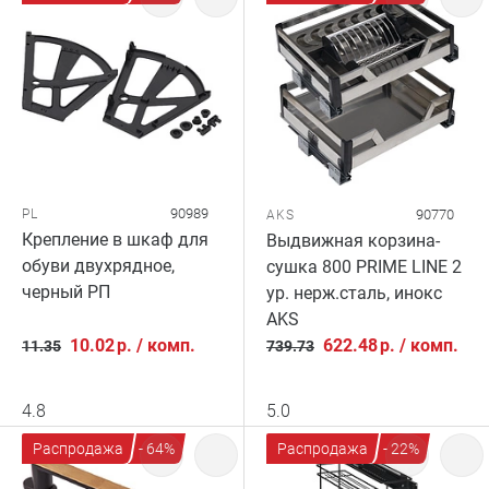
90989
PL
90770
AKS
Крепление в шкаф для
Выдвижная корзина-
обуви двухрядное,
сушка 800 PRIME LINE 2
черный РП
ур. нерж.сталь, инокс
AKS
10.02
р.
/
комп.
622.48
р.
/
комп.
11.35
739.73
4.8
5.0
Распродажа
- 64%
Распродажа
- 22%