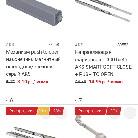
72258
AKS
80553
AKS
Механизм push-to-open
Направляющая
наконечник магнитный
шариковая L-300 h=45
накладной/врезной
AKS SMART SOFT CLOSE
серый AKS
+ PUSH TO OPEN
3.10
р.
/
комп.
14.95
р.
/
комп.
5.17
24.49
4.8
4.7
Распродажа
Хит
- 23%
Распродажа
- 30%