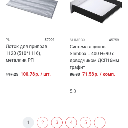
87001
PL
45758
SLIMBOX
Лоток для приправ
Система ящиков
1120 (510*1116),
Slimbox L-400 H=90 с
металлик РП
доводчиком ДСП16мм
графит
100.78
р.
/
шт.
71.53
р.
/
комп.
117.25
86.83
5.0
1
2
3
4
5