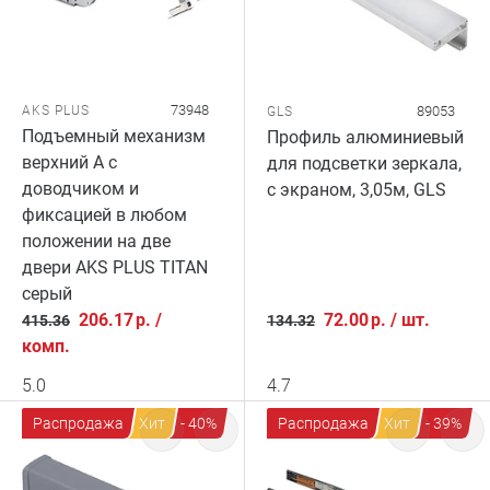
73948
AKS PLUS
89053
GLS
Подъемный механизм
Профиль алюминиевый
верхний A с
для подсветки зеркала,
доводчиком и
с экраном, 3,05м, GLS
фиксацией в любом
положении на две
двери AKS PLUS TITAN
серый
206.17
р.
/
72.00
р.
/
шт.
415.36
134.32
комп.
5.0
4.7
Распродажа
Хит
- 40%
Распродажа
Хит
- 39%