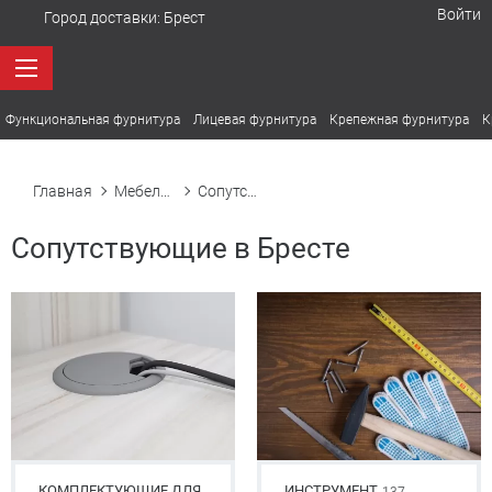
Войти
Город доставки:
Брест
Функциональная фурнитура
Лицевая фурнитура
Крепежная фурнитура
К
Главная
Мебельная фурнитура в Бресте
Сопутствующие
Сопутствующие в Бресте
КОМПЛЕКТУЮЩИЕ ДЛЯ
ИНСТРУМЕНТ