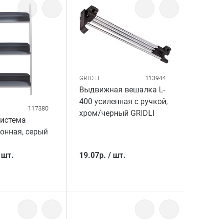
113944
GRIDLI
Выдвижная вешалка L-
400 усиленная с ручкой,
117380
хром/черный GRIDLI
система
онная, серый
/
шт.
19.07
р.
/
шт.