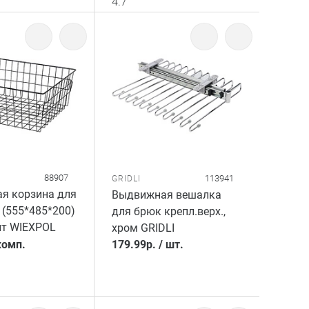
4.7
88907
113941
GRIDLI
я корзина для
Выдвижная вешалка
 (555*485*200)
для брюк крепл.верх.,
ит WIEXPOL
хром GRIDLI
комп.
179.99
р.
/
шт.