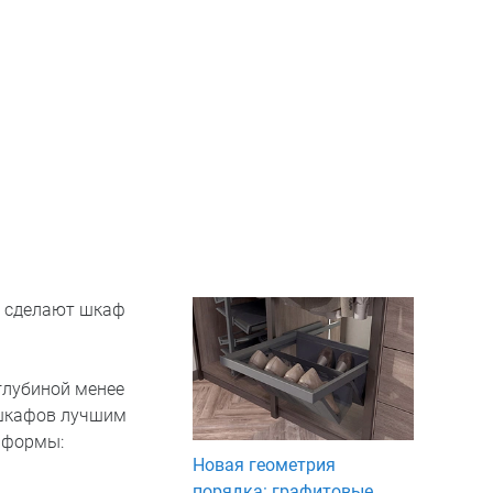
е сделают шкаф
глубиной менее
 шкафов лучшим
у формы:
Новая геометрия
порядка: графитовые