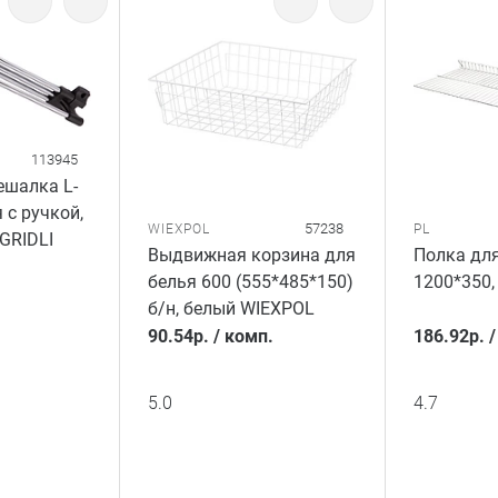
113945
шалка L-
 с ручкой,
57238
WIEXPOL
PL
GRIDLI
Выдвижная корзина для
Полка для
белья 600 (555*485*150)
1200*350,
б/н, белый WIEXPOL
90.54
р.
/
комп.
186.92
р.
5.0
4.7