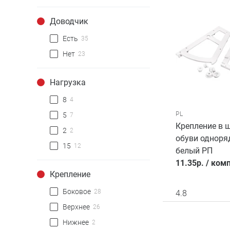
Доводчик
Есть
35
Нет
23
Нагрузка
8
4
PL
5
7
Крепление в 
2
2
обуви одноря
15
12
белый РП
11.35
р.
/
комп
Крепление
Боковое
28
4.8
Верхнее
26
Нижнее
2