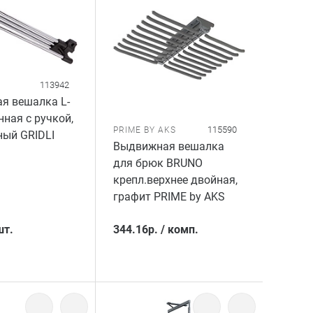
113942
я вешалка L-
нная с ручкой,
115590
PRIME BY AKS
ный GRIDLI
Выдвижная вешалка
для брюк BRUNO
крепл.верхнее двойная,
графит PRIME by AKS
шт.
344.16
р.
/
комп.