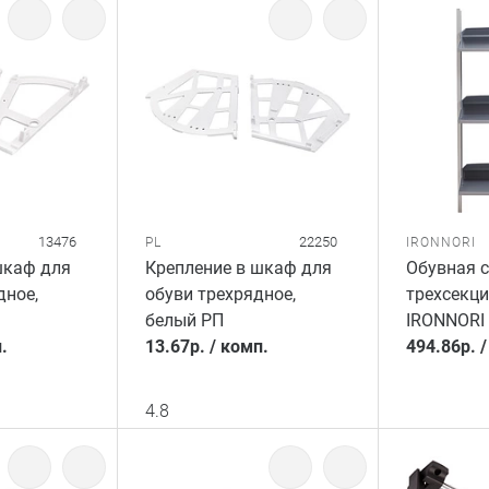
13476
22250
PL
IRONNORI
шкаф для
Крепление в шкаф для
Обувная 
дное,
обуви трехрядное,
трехсекци
белый РП
IRONNORI
.
13.67
р.
/
комп.
494.86
р.
4.8