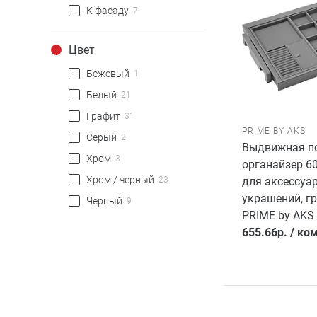
К фасаду
7
Цвет
Бежевый
1
Белый
21
Графит
31
PRIME BY AKS
Серый
2
Выдвижная п
Хром
3
органайзер 6
Хром / черный
для аксессуа
23
украшений, г
Черный
9
PRIME by AKS
655.66
р.
/
ком