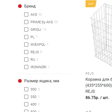
Хит
Бренд
AKS
32
PRIME by AKS
20
GRIDLI
15
PL
7
WIEXPOL
7
REJS
5
RU
3
IRONNORI
1
REJS
Корзина для 
Размер ящика, мм
(435*255*600)
300
3
REJS
350
1
86.75
р.
/
шт.
400
2
500
4