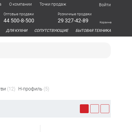
а
О компании
Точки продаж
Войти
Оптовые продажи
Розничные продажи
44 500-8-500
29 327-42-89
Корзина
азина
ДЛЯ КУХНИ
СОПУТСТВУЮЩИЕ
БЫТОВАЯ ТЕХНИКА
уви
(12)
Н-профиль
(5)