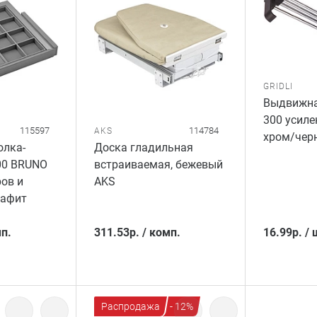
GRIDLI
Выдвижна
300 усиле
115597
114784
AKS
хром/чер
олка-
Доска гладильная
00 BRUNO
встраиваемая, бежевый
ров и
AKS
рафит
п.
311.53
р.
/
комп.
16.99
р.
/
Распродажа
- 12%