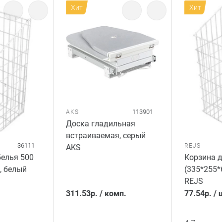
Хит
Хит
113901
AKS
Доска гладильная
встраиваемая, серый
36111
REJS
AKS
белья 500
Корзина д
, белый
(335*255*
REJS
311.53
р.
/
комп.
77.54
р.
/