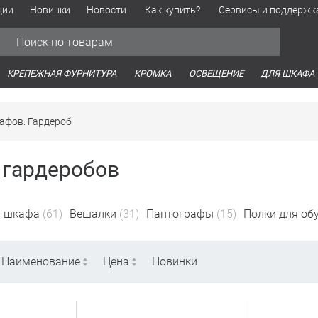
ции
Новинки
Новости
Как купить?
Сервисы и поддержк
Обработка персональных данных
Время работы оптовых продаж
Время работы интернет-маг
КРЕПЕЖНАЯ ФУРНИТУРА
КРОМКА
ОСВЕЩЕНИЕ
ДЛЯ ШКАФА
афов. Гардероб
 гардеробов
я шкафа
(61)
Вешалки
(31)
Пантографы
(15)
Полки для об
Наименование
Цена
Новинки