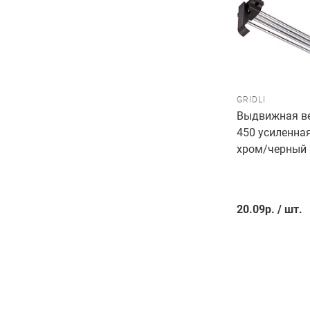
GRIDLI
Выдвижная ве
450 усиленная
хром/черный 
20.09
р.
/
шт.