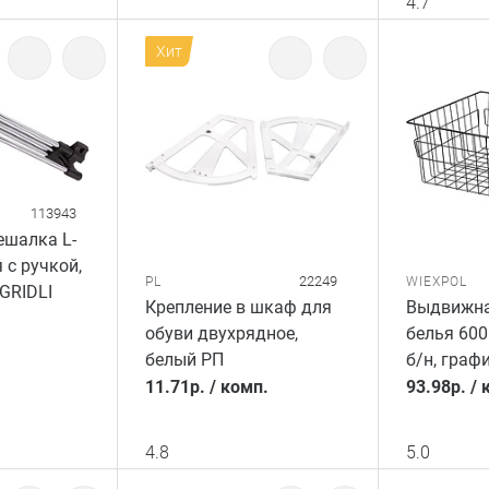
4.7
Хит
113943
шалка L-
 с ручкой,
22249
PL
WIEXPOL
GRIDLI
Крепление в шкаф для
Выдвижна
обуви двухрядное,
белья 600
белый РП
б/н, граф
11.71
р.
/
комп.
93.98
р.
/
4.8
5.0