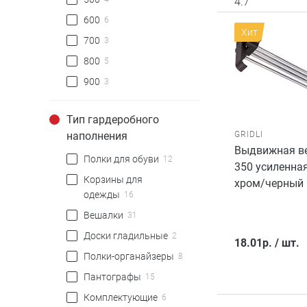
4.7
600
6
Хит
700
3
800
5
900
3
Тип гардеробного
GRIDLI
наполнения
Выдвижная ве
Полки для обуви
12
350 усиленная
Корзины для
хром/черный 
одежды
16
Вешалки
31
Доски гладильные
2
18.01
р.
/
шт.
Полки-органайзеры
8
Пантографы
15
Комплектующие
6