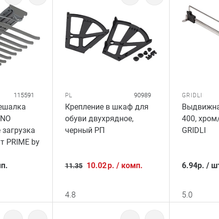
115591
90989
PL
GRIDLI
ешалка
Крепление в шкаф для
Выдвижна
UNO
обуви двухрядное,
400, хром
 загрузка
черный РП
GRIDLI
т PRIME by
п.
10.02
р.
/
комп.
6.94
р.
/
ш
11.35
4.8
5.0