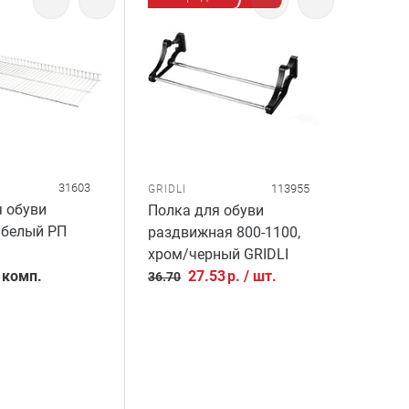
31603
113955
GRIDLI
 обуви
Полка для обуви
 белый РП
раздвижная 800-1100,
хром/черный GRIDLI
/
комп.
27.53
р.
/
шт.
36.70