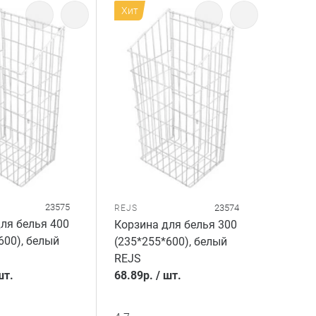
Хит
23575
23574
REJS
ля белья 400
Корзина для белья 300
600), белый
(235*255*600), белый
REJS
шт.
68.89
р.
/
шт.