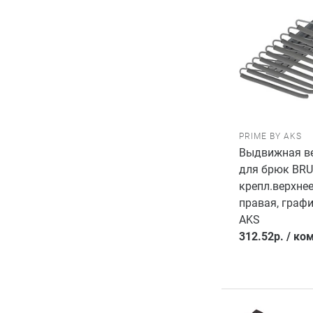
PRIME BY AKS
Выдвижная в
для брюк BR
крепл.верхнее
правая, графи
AKS
312.52
р.
/
ком