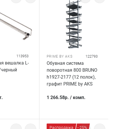
113953
122793
PRIME BY AKS
я вешалка L-
Обувная система
/черный
поворотная 800 BRUNO
h1927-2177 (12 полок),
графит PRIME by AKS
т.
1 266.58
р.
/
комп.
Распродажа
- 25%