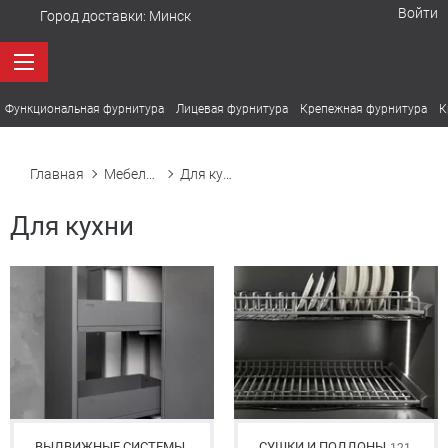
Войти
Город доставки:
Минск
Функциональная фурнитура
Лицевая фурнитура
Крепежная фурнитура
К
Главная
Мебельная фурнитура
Для кухни
Для кухни
ВЫДВИЖНЫЕ СИСТЕМЫ
СУШКИ И ПОДДОНЫ