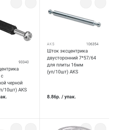
106354
AKS
Шток эксцентрика
двусторонний 7*57/64
93340
для плиты 16мм
центрика
(уп/10шт) AKS
 с
вой черной
п/10шт) AKS
ак.
8.86
р.
/
упак.