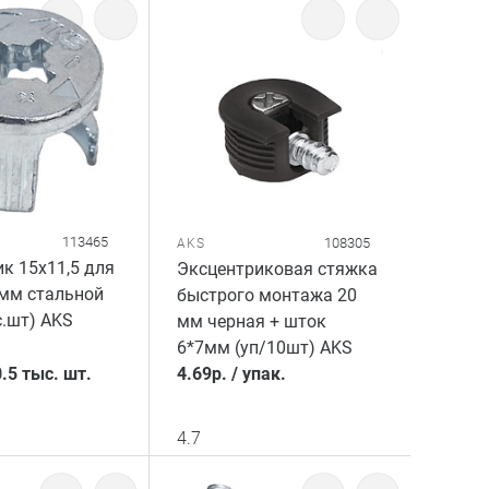
113465
108305
AKS
к 15x11,5 для
Эксцентриковая стяжка
 мм стальной
быстрого монтажа 20
с.шт) AKS
мм черная + шток
6*7мм (уп/10шт) AKS
0.5 тыс. шт.
4.69
р.
/
упак.
4.7