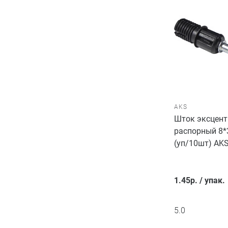
AKS
Шток эксцент
распорный 8*
(уп/10шт) AK
1.45
р.
/
упак.
5.0