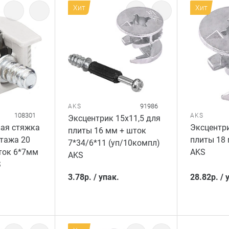
Хит
Хит
91986
AKS
108301
AKS
Эксцентрик 15x11,5 для
ая стяжка
Эксцентри
плиты 16 мм + шток
тажа 20
плиты 18 
7*34/6*11 (уп/10компл)
ток 6*7мм
AKS
AKS
S
3.78
р.
/
упак.
28.82
р.
/