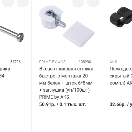
61726
108290
PRIME BY AKS
AKS
рика
Эксцентриковая стяжка
Полкодер
34
быстрого монтажа 20
скрытый C
S
мм белая + шток 6*8мм
компл) A
+ заглушка (уп/100шт)
PRIME by AKS
50.91
р.
/
0.1 тыс. шт.
32.66
р.
/