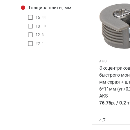
Толщина плиты, мм
16
44
18
10
12
3
22
1
AKS
Эксцентриков
быстрого мон
мм серая + ш
6*11мм (уп/0,
AKS
76.76
р.
/
0.2 
4.7