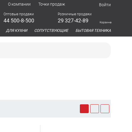
а
О компании
Точки продаж
Войти
Оптовые продажи
Розничные продажи
44 500-8-500
29 327-42-89
Корзина
азина
ДЛЯ КУХНИ
СОПУТСТВУЮЩИЕ
БЫТОВАЯ ТЕХНИКА