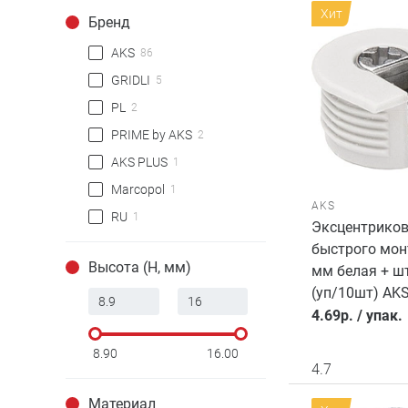
Хит
Бренд
AKS
86
GRIDLI
5
PL
2
PRIME by AKS
2
AKS PLUS
1
Marcopol
1
AKS
RU
1
Эксцентриков
быстрого мон
Высота (H, мм)
мм белая + ш
(уп/10шт) AK
4.69
р.
/
упак.
8.90
16.00
4.7
Материал