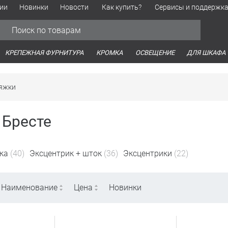
ии
Новинки
Новости
Как купить?
Сервисы и поддержк
Обработка персональных данных
Время работы оптовых продаж
Время работы интернет-маг
КРЕПЕЖНАЯ ФУРНИТУРА
КРОМКА
ОСВЕЩЕНИЕ
ДЛЯ ШКАФА
тяжки
 Бресте
ка
(40)
Эксцентрик + шток
(36)
Эксцентрики
(22)
Наименование
Цена
Новинки