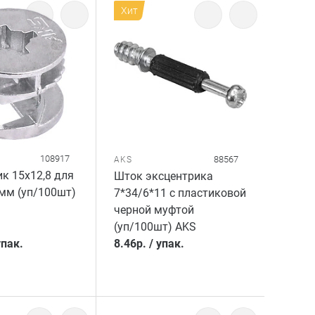
Хит
108917
88567
AKS
к 15x12,8 для
Шток эксцентрика
мм (уп/100шт)
7*34/6*11 с пластиковой
черной муфтой
(уп/100шт) AKS
упак.
8.46
р.
/
упак.