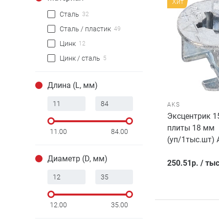
Хит
Сталь
32
Сталь / пластик
49
Цинк
12
Цинк / сталь
5
Длина (L, мм)
AKS
Эксцентрик 1
плиты 18 мм
11.00
84.00
(уп/1тыс.шт)
Диаметр (D, мм)
250.51
р.
/
тыс
12.00
35.00