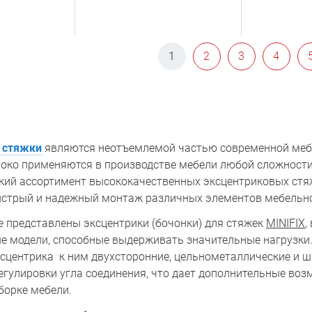
1
2
3
4
 стяжки
являются неотъемлемой частью современной ме
око применяются в производстве мебели любой сложности
кий ассортимент высококачественных эксцентриковых стя
стрый и надежный монтаж различных элементов мебельно
е представлены эксцентрики (бочонки) для стяжек
MINIFIX
,
е модели, способные выдерживать значительные нагрузки
ксцентрика к ним двухсторонние, цельнометаллические и 
гулировки угла соединения, что дает дополнительные воз
борке мебели.