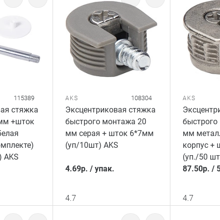
115389
108304
AKS
AKS
ая стяжка
Эксцентриковая стяжка
Эксцентр
мм +шток
быстрого монтажа 20
быстрого
белая
мм серая + шток 6*7мм
мм метал
омплекте)
(уп/10шт) AKS
корпус + 
) AKS
(уп./50 шт
4.69
р.
/
упак.
87.50
р.
/
4.7
4.7