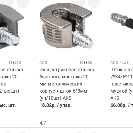
118210
108306
AKS
AKS PLUS
ая стяжка
Эксцентриковая стяжка
Шток экс
тажа 20
быстрого монтажа 20
7*34/6*11
ток
мм металлический
пластико
2тыс.шт)
корпус + шток 6*8мм
муфтой (у
(уп/10шт) AKS
AKS
тыс. шт.
18.02
р.
/
упак.
66.08
р.
/
4.7