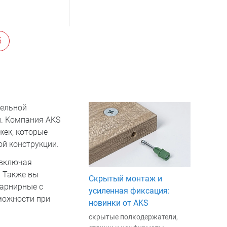
5
бельной
. Компания AKS
жек, которые
й конструкции.
 включая
. Также вы
Скрытый монтаж и
шарнирные с
усиленная фиксация:
можности при
новинки от AKS
скрытые полкодержатели,