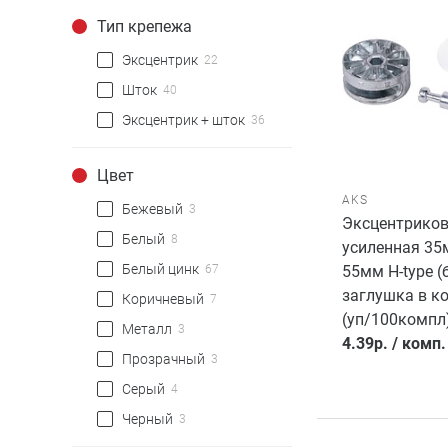
Тип крепежа
Эксцентрик
22
Шток
40
Эксцентрик + шток
36
Цвет
AKS
Бежевый
3
Эксцентриков
Белый
8
усиленная 35
Белый цинк
67
55мм H-type (
заглушка в к
Коричневый
7
(уп/100компл
Металл
3
4.39
р.
/
комп.
Прозрачный
3
Серый
4
Черный
3