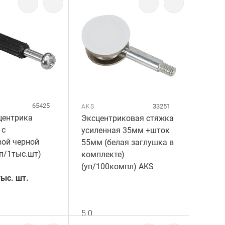
65425
33251
AKS
центрика
Эксцентриковая стяжка
 с
усиленная 35мм +шток
вой черной
55мм (белая заглушка в
п/1тыс.шт)
комплекте)
(уп/100компл) AKS
тыс. шт.
5.0