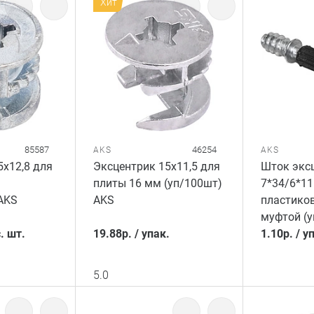
Хит
85587
46254
AKS
AKS
5x12,8 для
Эксцентрик 15x11,5 для
Шток экс
плиты 16 мм (уп/100шт)
7*34/6*11
 AKS
AKS
пластико
муфтой (у
. шт.
19.88
р.
/
упак.
1.10
р.
/
уп
5.0