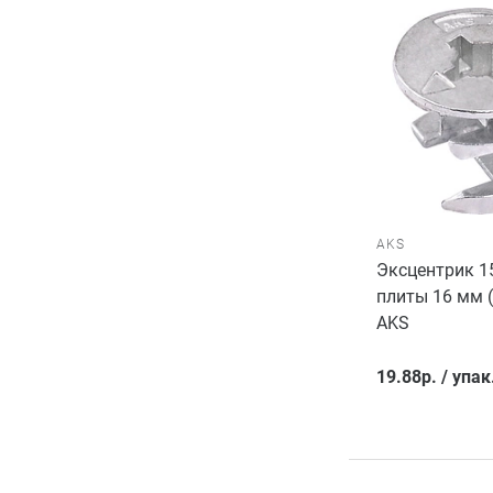
AKS
Эксцентрик 1
плиты 16 мм 
AKS
19.88
р.
/
упак