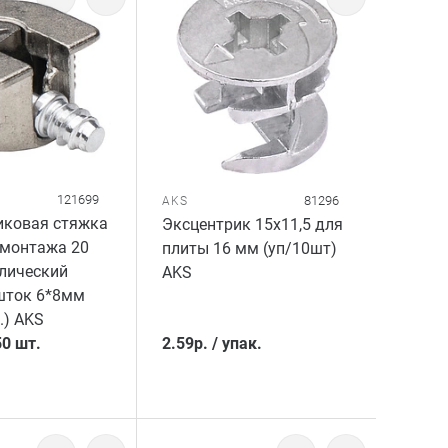
121699
81296
AKS
иковая стяжка
Эксцентрик 15x11,5 для
 монтажа 20
плиты 16 мм (уп/10шт)
лический
AKS
шток 6*8мм
.) AKS
50 шт.
2.59
р.
/
упак.