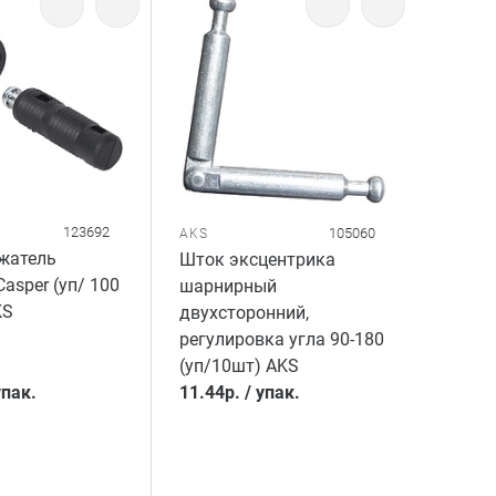
123692
105060
AKS
жатель
Шток эксцентрика
asper (уп/ 100
шарнирный
KS
двухсторонний,
регулировка угла 90-180
(уп/10шт) AKS
упак.
11.44
р.
/
упак.