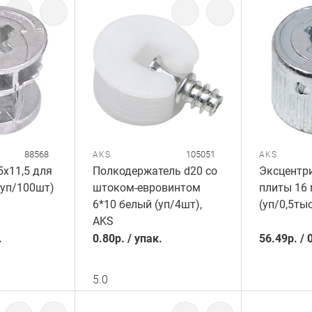
88568
105051
AKS
AKS
5x11,5 для
Полкодержатель d20 со
Эксцентри
(уп/100шт)
штоком-евровинтом
плиты 16
6*10 белый (уп/4шт),
(уп/0,5ты
AKS
.
0.80
р.
/
упак.
56.49
р.
/
5.0