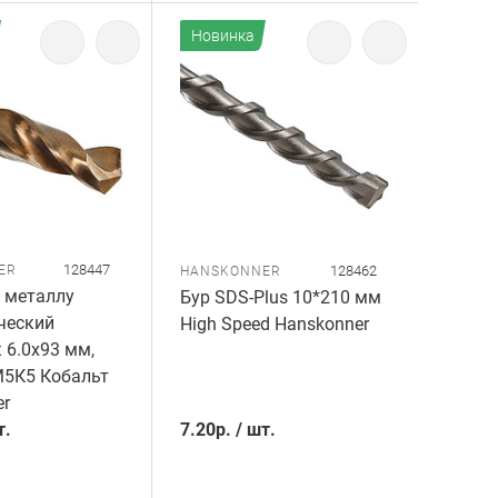
Новинка
128447
ER
128462
HANSKONNER
 металлу
Бур SDS-Plus 10*210 мм
ческий
High Speed Hanskonner
 6.0х93 мм,
М5К5 Кобальт
r
т.
7.20
р.
/
шт.