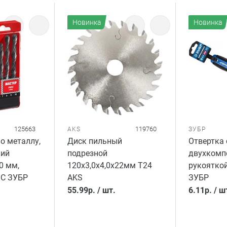
Новинка
Новинка
125663
119760
AKS
ЗУБР
о металлу,
Диск пильный
Отвертка 
кий
подрезной
двухкомп
0 мм,
120х3,0х4,0х22мм T24
рукоятко
МС ЗУБР
AKS
ЗУБР
55.99
р.
/
шт.
6.11
р.
/
ш