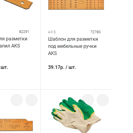
82291
72780
AKS
ля разметки
Шаблон для разметки
апил AKS
под мебельные ручки
AKS
/
шт.
39.17
р.
/
шт.