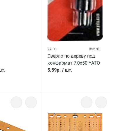
85270
YATO
Сверло по дереву под
конфирмат 7,0х50 YATO
шт.
5.39
р.
/
шт.