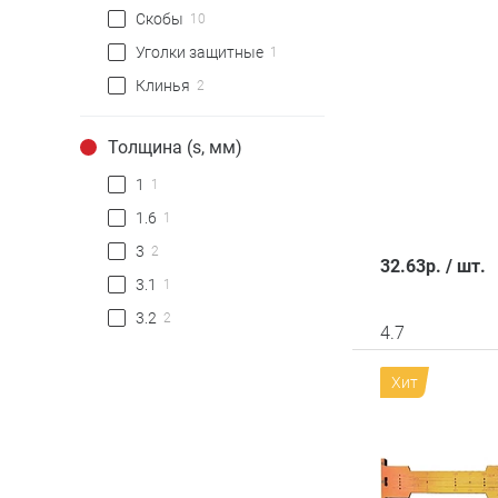
Скобы
10
Уголки защитные
1
Клинья
2
Толщина (s, мм)
1
1
1.6
1
3
2
32.63
р.
/
шт.
3.1
1
3.2
2
4.7
Хит