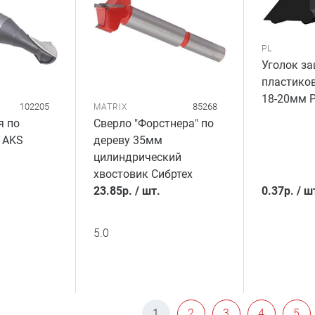
PL
Уголок з
пластико
18-20мм 
102205
85268
MATRIX
я по
Сверло "Форстнера" по
, AKS
дереву 35мм
цилиндрический
хвостовик Сибртех
23.85
р.
/
шт.
0.37
р.
/
ш
5.0
1
2
3
4
5