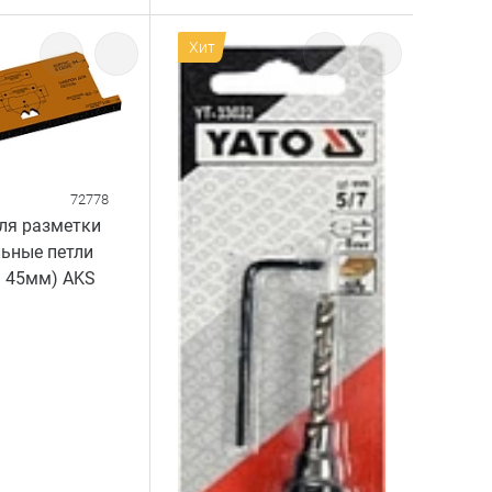
Хит
72778
ля разметки
ьные петли
а 45мм) AKS