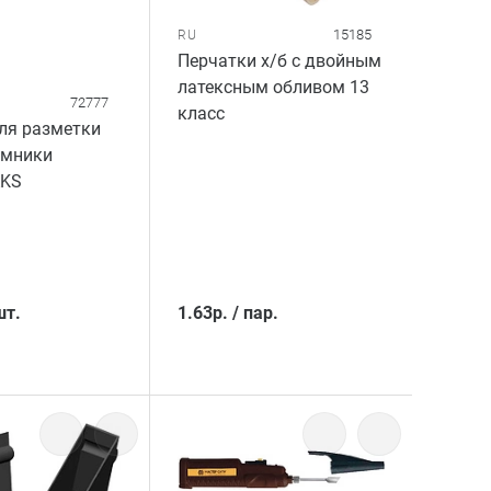
15185
RU
Перчатки х/б с двойным
латексным обливом 13
72777
класс
ля разметки
емники
AKS
шт.
1.63
р.
/
пар.