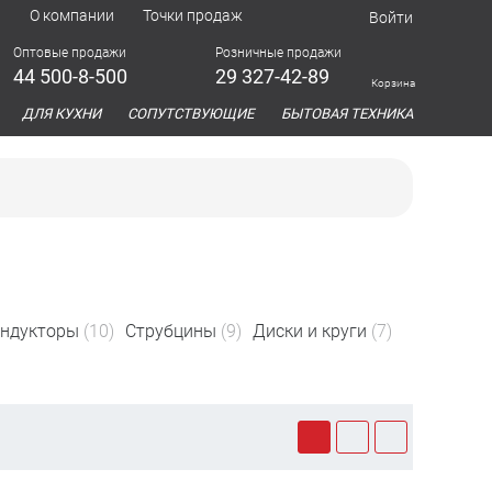
а
О компании
Точки продаж
Войти
Оптовые продажи
Розничные продажи
44 500-8-500
29 327-42-89
Корзина
азина
ДЛЯ КУХНИ
СОПУТСТВУЮЩИЕ
БЫТОВАЯ ТЕХНИКА
ондукторы
(10)
Струбцины
(9)
Диски и круги
(7)