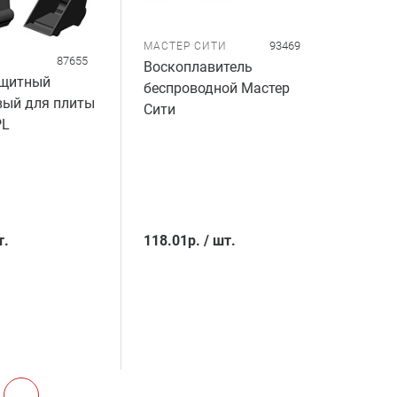
93469
МАСТЕР СИТИ
87655
Воскоплавитель
ащитный
беспроводной Мастер
вый для плиты
Сити
PL
т.
118.01
р.
/
шт.