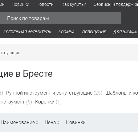
ии
Новинки
Новости
Как купить?
Сервисы и поддержк
Обработка персональных данных
Время работы оптовых продаж
Время работы интернет-маг
КРЕПЕЖНАЯ ФУРНИТУРА
КРОМКА
ОСВЕЩЕНИЕ
ДЛЯ ШКАФА
тствующие
ие в Бресте
8)
Ручной инструмент и сопутствующие
(25)
Шаблоны и к
инструмент
(6)
Коронки
(1)
Наименование
Цена
Новинки