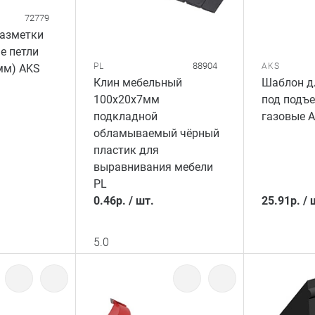
72779
разметки
е петли
88904
PL
AKS
мм) AKS
Клин мебельный
Шаблон д
100х20х7мм
под подъ
подкладной
газовые 
обламываемый чёрный
пластик для
выравнивания мебели
PL
0.46
р.
/
шт.
25.91
р.
/
5.0