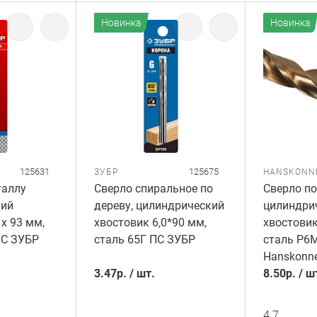
Новинка
Новинка
125631
125675
ЗУБР
HANSKONN
таллу
Сверло спиральное по
Сверло по
кий
дереву, цилиндрический
цилиндри
 х 93 мм,
хвостовик 6,0*90 мм,
хвостовик
МС ЗУБР
сталь 65Г ПС ЗУБР
сталь Р6
Hanskonne
3.47
р.
/
шт.
8.50
р.
/
ш
4.7