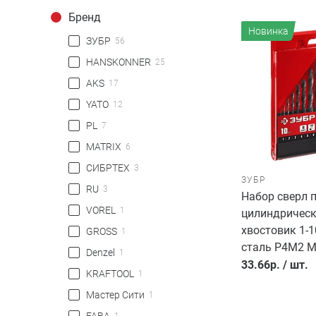
Бренд
Новинка
ЗУБР
56
HANSKONNER
25
AKS
17
YATO
12
PL
7
MATRIX
6
СИБРТЕХ
3
ЗУБР
RU
3
Набор сверл п
VOREL
1
цилиндричес
хвостовик 1-1
GROSS
1
сталь Р4М2 
Denzel
1
33.66
р.
/
шт.
KRAFTOOL
1
Мастер Сити
1