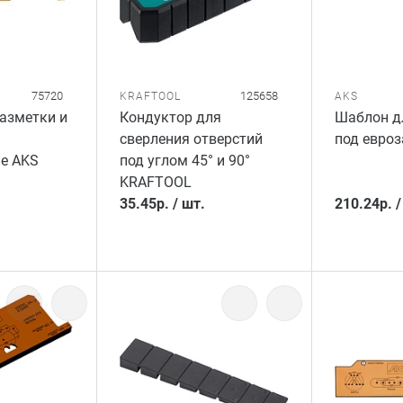
75720
125658
KRAFTOOL
AKS
азметки и
Кондуктор для
Шаблон д
сверления отверстий
под евроз
е AKS
под углом 45° и 90°
KRAFTOOL
35.45
р.
/
шт.
210.24
р.