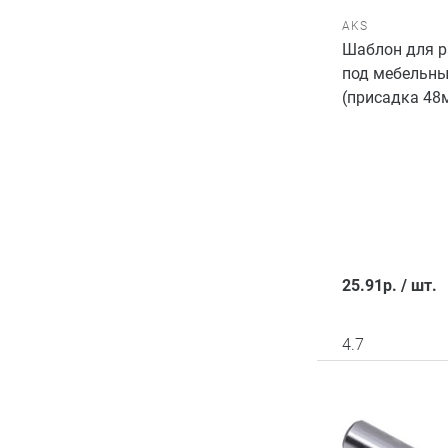
AKS
Шаблон для 
под мебельны
(присадка 48
25.91
р.
/
шт.
4.7