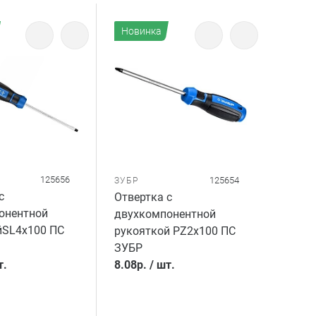
Новинка
125656
125654
ЗУБР
с
Отвертка с
онентной
двухкомпонентной
йSL4х100 ПС
рукояткой PZ2x100 ПС
ЗУБР
т.
8.08
р.
/
шт.