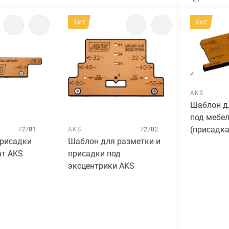
Хит
Хит
AKS
Шаблон д
под мебел
(присадк
72781
72782
AKS
присадки
Шаблон для разметки и
ат AKS
присадки под
эксцентрики AKS