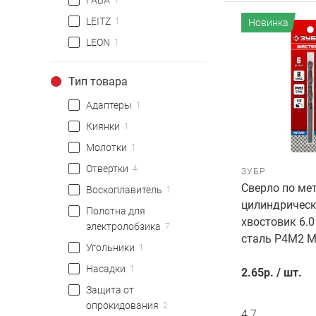
FABA
1
LEITZ
1
Новинка
LEON
1
Тип товара
Адаптеры
1
Киянки
1
Молотки
1
Отвертки
4
ЗУБР
Сверло по ме
Воскоплавитель
1
цилиндричес
Полотна для
хвостовик 6.0
электролобзика
7
сталь Р4М2 
Угольники
1
Насадки
1
2.65
р.
/
шт.
Защита от
опрокидования
2
4.7