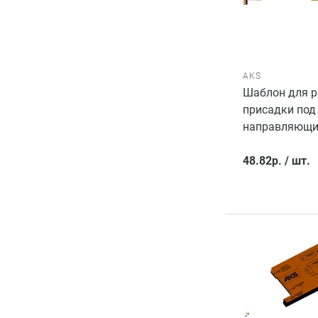
AKS
Шаблон для р
присадки под
направляющи
48.82
р.
/
шт.