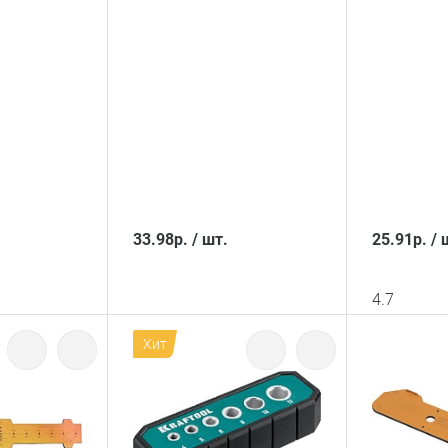
33.98
р.
/
шт.
25.91
р.
/
4.7
Хит