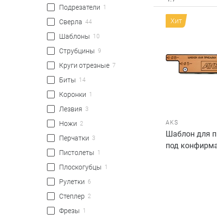
Подрезатели
1
Хит
Сверла
44
Шаблоны
10
Струбцины
9
Круги отрезные
7
Биты
14
Коронки
1
Лезвия
3
AKS
Ножи
2
Шаблон для 
Перчатки
3
под конфирм
Пистолеты
1
Плоскогубцы
1
Рулетки
6
Степлер
2
Фрезы
1