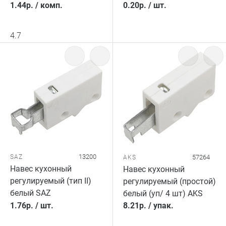
1.44
р.
/
комп.
0.20
р.
/
шт.
4.7
13200
SAZ
57264
AKS
Навес кухонный
Навес кухонный
регулируемый (тип II)
регулируемый (простой)
белый SAZ
белый (уп/ 4 шт) AKS
1.76
р.
/
шт.
8.21
р.
/
упак.