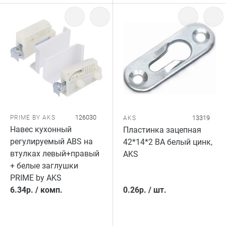
126030
PRIME BY AKS
13319
AKS
Навес кухонный
Пластинка зацепная
регулируемый ABS на
42*14*2 ВА белый цинк,
втулках левый+правый
AKS
+ белые заглушки
PRIME by AKS
6.34
р.
/
комп.
0.26
р.
/
шт.