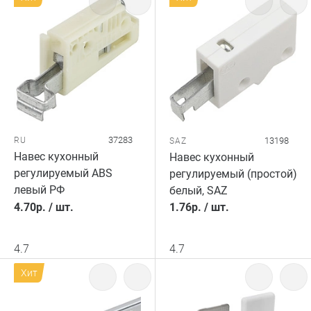
37283
RU
13198
SAZ
Навес кухонный
Навес кухонный
регулируемый ABS
регулируемый (простой)
левый РФ
белый, SAZ
4.70
р.
/
шт.
1.76
р.
/
шт.
4.7
4.7
Хит