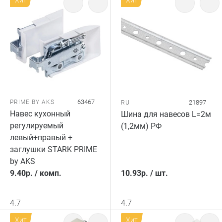
Хит
Хит
63467
PRIME BY AKS
21897
RU
Навес кухонный
Шина для навесов L=2м
регулируемый
(1,2мм) РФ
левый+правый +
заглушки STARK PRIME
by AKS
9.40
р.
/
комп.
10.93
р.
/
шт.
4.7
4.7
Хит
Хит