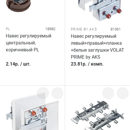
18982
PL
81361
PRIME BY AKS
Навес регулируемый
Навес регулируемый
центральный,
левый+правый+планка
коричневый PL
+белые заглушки VOLAT
PRIME by AKS
2.14
р.
/
шт.
23.81
р.
/
комп.