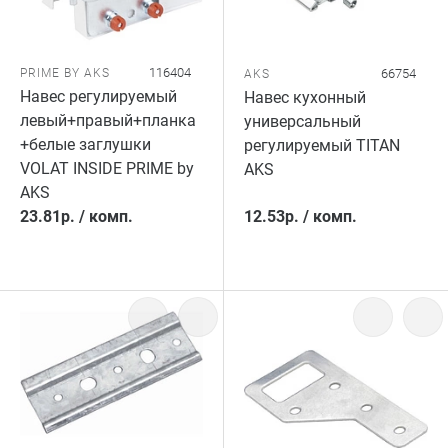
116404
PRIME BY AKS
66754
AKS
Навес регулируемый
Навес кухонный
левый+правый+планка
универсальный
+белые заглушки
регулируемый TITAN
VOLAT INSIDE PRIME by
AKS
AKS
23.81
р.
/
комп.
12.53
р.
/
комп.