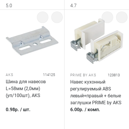
5.0
4.7
114125
AKS
123813
PRIME BY AKS
Шина для навесов
Навес кухонный
L=58мм (2,0мм)
регулируемый ABS
(уп/100шт), AKS
левый+правый + белые
заглушки PRIME by AKS
0.98
р.
/
шт.
6.00
р.
/
комп.