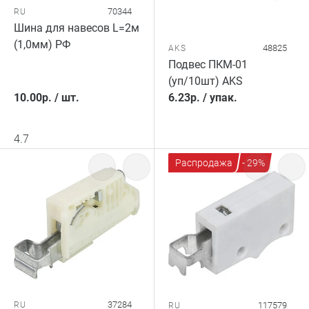
70344
RU
Шина для навесов L=2м
(1,0мм) РФ
48825
AKS
Подвес ПКМ-01
(уп/10шт) AKS
10.00
р.
/
шт.
6.23
р.
/
упак.
4.7
Распродажа
- 29%
37284
RU
117579
RU