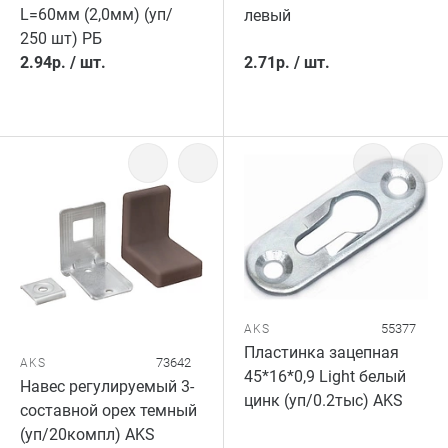
L=60мм (2,0мм) (уп/
левый
250 шт) РБ
2.94
р.
/
шт.
2.71
р.
/
шт.
55377
AKS
Пластинка зацепная
73642
AKS
45*16*0,9 Light белый
Навес регулируемый 3-
цинк (уп/0.2тыс) AKS
составной орех темный
(уп/20компл) AKS