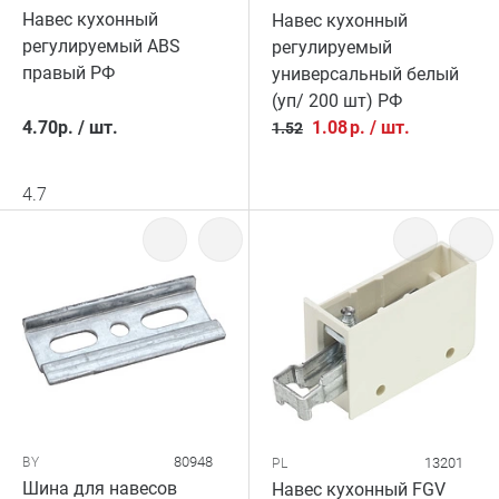
Навес кухонный
Навес кухонный
регулируемый ABS
регулируемый
правый РФ
универсальный белый
(уп/ 200 шт) РФ
4.70
р.
/
шт.
1.08
р.
/
шт.
1.52
4.7
80948
BY
13201
PL
Шина для навесов
Навес кухонный FGV