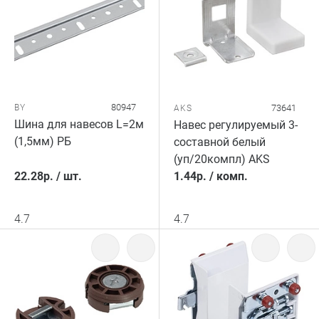
80947
BY
73641
AKS
Шина для навесов L=2м
Навес регулируемый 3-
(1,5мм) РБ
составной белый
(уп/20компл) AKS
22.28
р.
/
шт.
1.44
р.
/
комп.
4.7
4.7