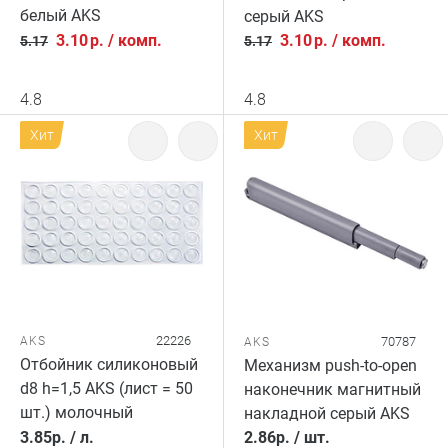
белый AKS
серый AKS
3.10
р.
/
комп.
3.10
р.
/
комп.
5.17
5.17
4.8
4.8
Хит
Хит
22226
AKS
70787
AKS
Отбойник силиконовый
Механизм push-to-open
d8 h=1,5 AKS (лист = 50
наконечник магнитный
шт.) молочный
накладной серый AKS
3.85
р.
/
л.
2.86
р.
/
шт.