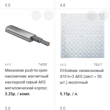
5.0
4.8
74055
AKS
75317
AKS
Механизм push-to-open
Отбойник силиконовый
наконечник магнитный
d10 h=3 AKS (лист = 50
накладной серый AKS
шт.) молочный
металлический корпус
3.25
р.
/
комп.
5.15
р.
/
л.
5.0
5.0