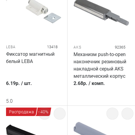
13418
LEBA
92365
AKS
Фиксатор магнитный
Механизм push-to-open
белый LEBA
наконечник резиновый
накладной серый AKS
металлический корпус
6.19
р.
/
шт.
2.68
р.
/
комп.
5.0
Распродажа
- 40%