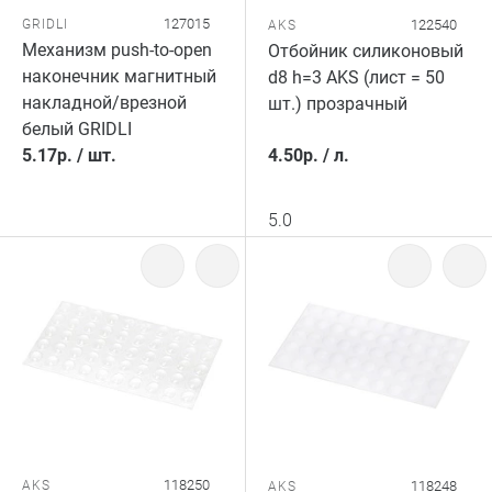
127015
GRIDLI
122540
AKS
Механизм push-to-open
Отбойник силиконовый
наконечник магнитный
d8 h=3 AKS (лист = 50
накладной/врезной
шт.) прозрачный
белый GRIDLI
5.17
р.
/
шт.
4.50
р.
/
л.
5.0
118250
AKS
118248
AKS