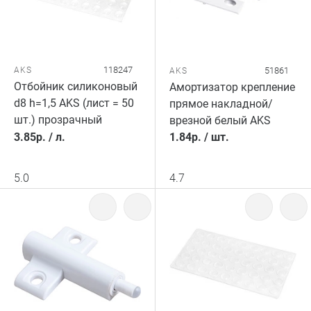
118247
AKS
51861
AKS
Отбойник силиконовый
Амортизатор крепление
d8 h=1,5 AKS (лист = 50
прямое накладной/
шт.) прозрачный
врезной белый AKS
3.85
р.
/
л.
1.84
р.
/
шт.
5.0
4.7