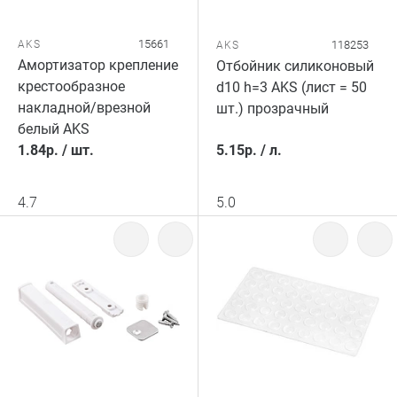
15661
AKS
118253
AKS
Амортизатор крепление
Отбойник силиконовый
крестообразное
d10 h=3 AKS (лист = 50
накладной/врезной
шт.) прозрачный
белый AKS
1.84
р.
/
шт.
5.15
р.
/
л.
4.7
5.0