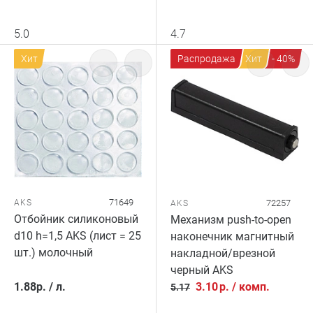
5.0
4.7
Хит
Распродажа
Хит
- 40%
71649
AKS
72257
AKS
Отбойник силиконовый
Механизм push-to-open
d10 h=1,5 AKS (лист = 25
наконечник магнитный
шт.) молочный
накладной/врезной
черный AKS
1.88
р.
/
л.
3.10
р.
/
комп.
5.17