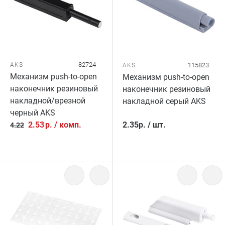
82724
AKS
115823
AKS
Механизм push-to-open
Механизм push-to-open
наконечник резиновый
наконечник резиновый
накладной/врезной
накладной серый AKS
черный AKS
2.53
р.
/
комп.
2.35
р.
/
шт.
4.22