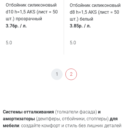
Отбойник силиконовый
Отбойник силиконовый
d10 h=1,5 AKS (лист = 50
d8 h=1,5 AKS (лист = 50
шт.) прозрачный
шт.) белый
3.76
р.
/
л.
3.85
р.
/
л.
5.0
5.0
1
2
Системы отталкивания
(толкатели фасада)
и
амортизаторы
(демпферы, отбойники, стопперы)
для
мебели
: создайте комфорт и стиль без лишних деталей