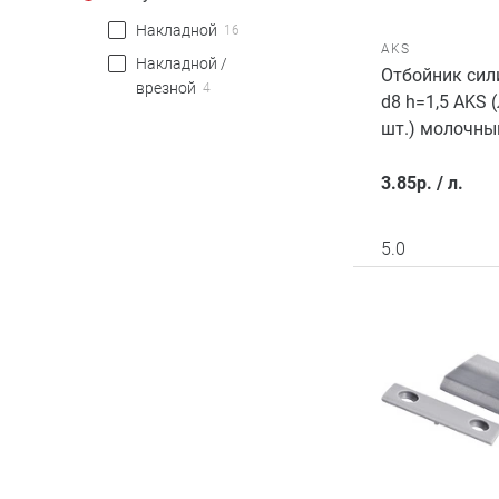
Накладной
16
AKS
Накладной /
Отбойник си
врезной
4
d8 h=1,5 AKS (
шт.) молочны
3.85
р.
/
л.
5.0