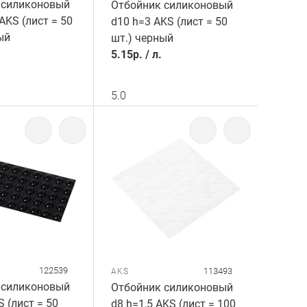
 силиконовый
Отбойник силиконовый
AKS (лист = 50
d10 h=3 AKS (лист = 50
ый
шт.) черный
5.15
р.
/
л.
5.0
122539
113493
AKS
 силиконовый
Отбойник силиконовый
S (лист = 50
d8 h=1,5 AKS (лист = 100