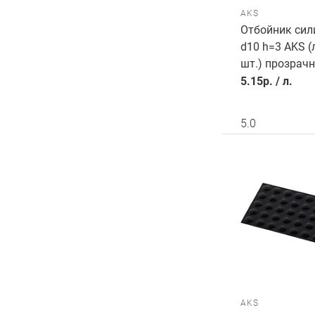
AKS
Отбойник си
d10 h=3 AKS (
шт.) прозрач
5.15
р.
/
л.
5.0
AKS