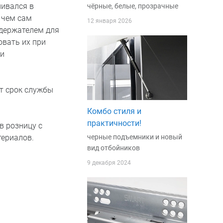
ливался в
чёрные, белые, прозрачные
 чем сам
12 января 2026
 держателем для
овать их при
 и
т срок службы
Комбо стиля и
практичности!
в розницу с
черные подъемники и новый
териалов.
вид отбойников
9 декабря 2024