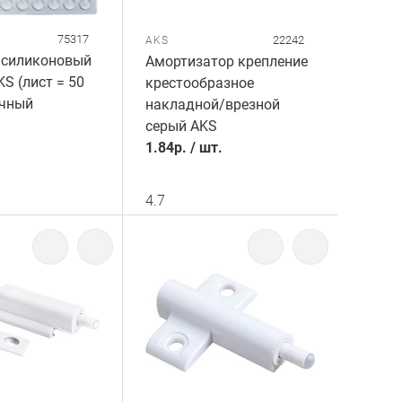
75317
22242
AKS
 силиконовый
Амортизатор крепление
KS (лист = 50
крестообразное
очный
накладной/врезной
серый AKS
1.84
р.
/
шт.
4.7