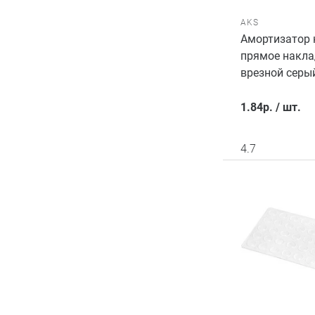
AKS
Амортизатор 
прямое накла
врезной серы
1.84
р.
/
шт.
4.7