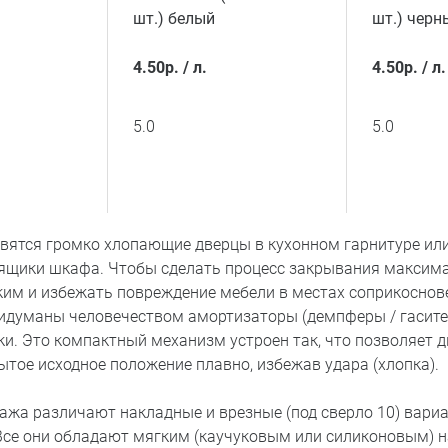
шт.) белый
шт.) черн
4.50
р.
/
л.
4.50
р.
/
л.
5.0
5.0
вятся громко хлопающие дверцы в кухонном гарнитуре ил
щики шкафа. Чтобы сделать процесс закрывания максим
им и избежать повреждение мебели в местах соприкоснов
ридуманы человечеством амортизаторы (демпферы / гасите
ки. Это компактный механизм устроен так, что позволяет 
ытое исходное положение плавно, избежав удара (хлопка).
ажа различают накладные и врезные (под сверло 10) вари
Все они обладают мягким (каучуковым или силиконовым) 