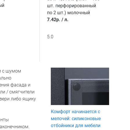
ый
шт. перфорированный
по 2 шт.) молочный
7.42
р.
/
л.
5.0
и с шумом
ально
ения фасада и
ли / смягчители
двери либо ящику
Комфорт начинается с
мелочей: силиконовые
анты
отбойники для мебели
наконечником.