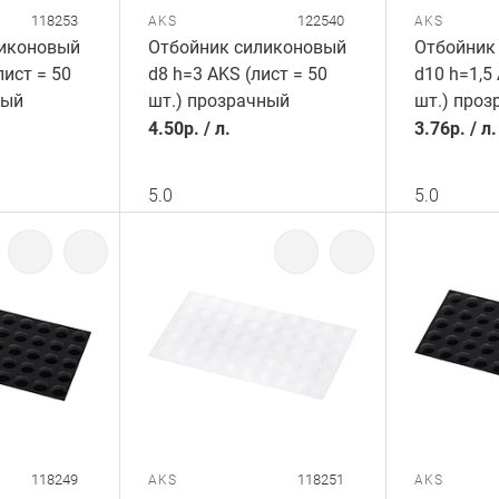
118253
122540
AKS
AKS
ликоновый
Отбойник силиконовый
Отбойник
лист = 50
d8 h=3 AKS (лист = 50
d10 h=1,5 
ный
шт.) прозрачный
шт.) проз
4.50
р.
/
л.
3.76
р.
/
л.
5.0
5.0
118249
118251
AKS
AKS