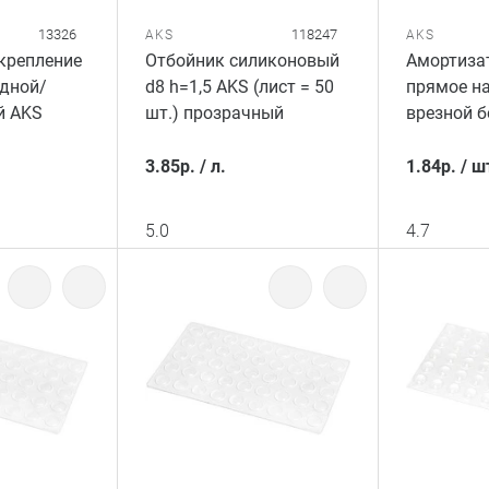
13326
118247
AKS
AKS
крепление
Отбойник силиконовый
Амортиза
дной/
d8 h=1,5 AKS (лист = 50
прямое н
й AKS
шт.) прозрачный
врезной 
3.85
р.
/
л.
1.84
р.
/
ш
5.0
4.7