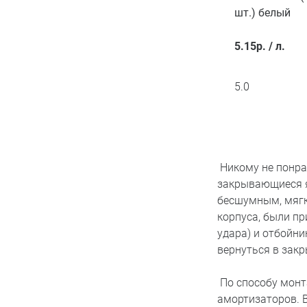
шт.) белый
5.15
р.
/
л.
5.0
Никому не понра
закрывающиеся я
бесшумным, мягк
корпуса, были п
удара) и отбойни
вернуться в закр
По способу монт
амортизаторов. 