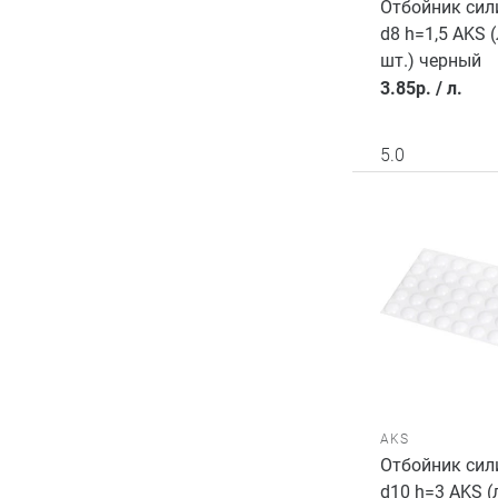
Отбойник си
d8 h=1,5 AKS (
шт.) черный
3.85
р.
/
л.
5.0
AKS
Отбойник си
d10 h=3 AKS (