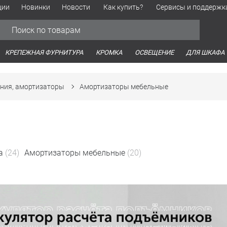
ции
Новинки
Новости
Как купить?
Сервисы и поддержк
Обработка персональных данных
Время работы оптовых продаж
Время работы интернет-маг
КРЕПЕЖНАЯ ФУРНИТУРА
КРОМКА
ОСВЕЩЕНИЕ
ДЛЯ ШКАФА
ния, амортизаторы
Амортизаторы мебельные
а
(24)
Амортизаторы мебельные
(20)