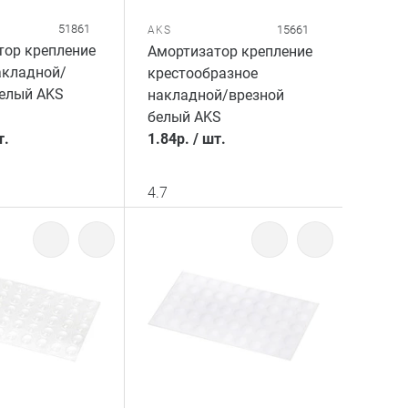
51861
15661
AKS
тор крепление
Амортизатор крепление
акладной/
крестообразное
белый AKS
накладной/врезной
белый AKS
т.
1.84
р.
/
шт.
4.7