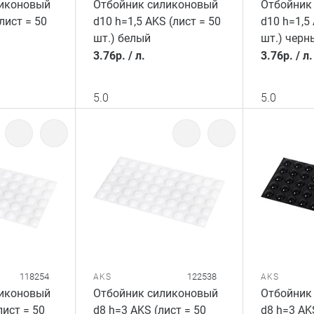
ликоновый
Отбойник силиконовый
Отбойник
лист = 50
d10 h=1,5 AKS (лист = 50
d10 h=1,5 
шт.) белый
шт.) черн
3.76
р.
/
л.
3.76
р.
/
л.
5.0
5.0
118254
122538
AKS
AKS
ликоновый
Отбойник силиконовый
Отбойник
лист = 50
d8 h=3 AKS (лист = 50
d8 h=3 AK