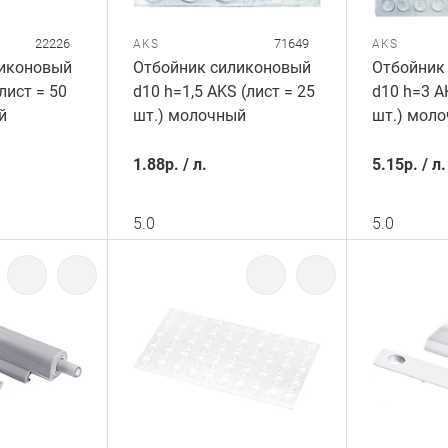
22226
71649
AKS
AKS
ликоновый
Отбойник силиконовый
Отбойник
лист = 50
d10 h=1,5 AKS (лист = 25
d10 h=3 A
й
шт.) молочный
шт.) мол
1.88
р.
/
л.
5.15
р.
/
л.
5.0
5.0