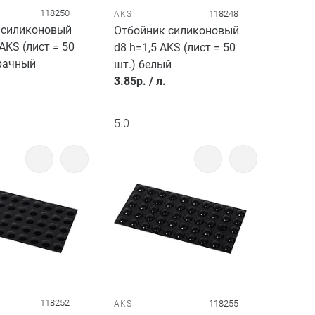
118250
118248
AKS
 силиконовый
Отбойник силиконовый
AKS (лист = 50
d8 h=1,5 AKS (лист = 50
рачный
шт.) белый
3.85
р.
/
л.
5.0
118252
118255
AKS