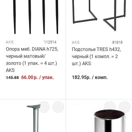
112514
AKS
81818
AKS
Опора меб. DIANA h725,
Подстолье TRES h432,
черный матовый/
черный (1 компл. = 2
золото (1 упак. = 4 шт.)
шт.) AKS
AKS
66.00
р.
/
упак.
182.95
р.
/
комп.
145.88