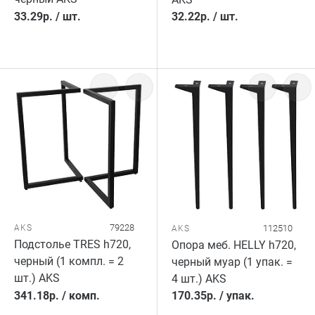
33.29
р.
/
шт.
32.22
р.
/
шт.
79228
AKS
112510
AKS
Подстолье TRES h720,
Опора меб. HELLY h720,
черный (1 компл. = 2
черный муар (1 упак. =
шт.) AKS
4 шт.) AKS
341.18
р.
/
комп.
170.35
р.
/
упак.