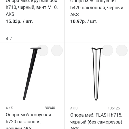
Опора меб. круглая d60
Опора меб. конусная
h710, черный, винт М10,
h420 наклонная, черный
AKS
AKS
15.83
р.
/
шт.
10.97
р.
/
шт.
4.7
90940
AKS
105125
AKS
Опора меб. конусная
Опора меб. FLASH h715,
h720 наклонная,
черный (без саморезов)
черный AKS
AKS