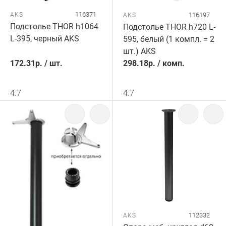
116371
AKS
116197
AKS
Подстолье THOR h1064
Подстолье THOR h720 L-
L-395, черный AKS
595, белый (1 компл. = 2
шт.) AKS
172.31
р.
/
шт.
298.18
р.
/
комп.
4.7
4.7
112332
AKS