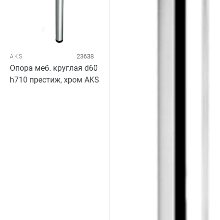
23638
AKS
Опора меб. круглая d60
h710 престиж, хром AKS