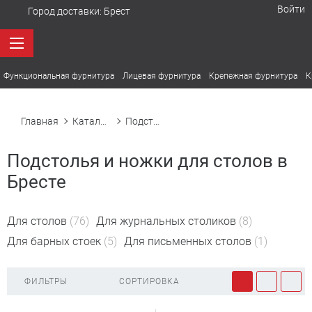
Войти
Город доставки:
Брест
Функциональная фурнитура
Лицевая фурнитура
Крепежная фурнитура
К
Главная
Каталог товаров
Подстолья и ножки для столов
Подстолья и ножки для столов в
Бресте
Для столов
(76)
Для журнальных столиков
(8)
Для барных стоек
(5)
Для письменных столов
(1)
ФИЛЬТРЫ
СОРТИРОВКА