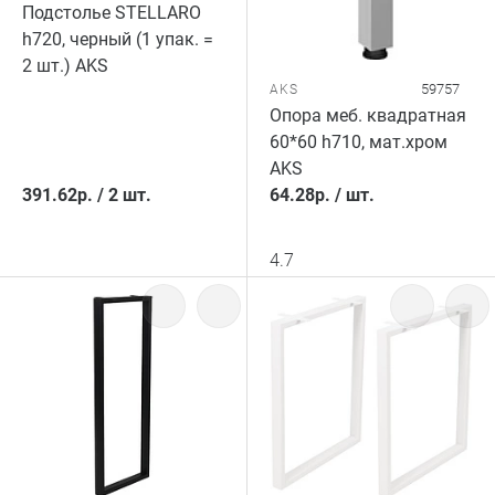
Подстолье STELLARO
h720, черный (1 упак. =
2 шт.) AKS
59757
AKS
Опора меб. квадратная
60*60 h710, мат.хром
AKS
391.62
р.
/
2 шт.
64.28
р.
/
шт.
4.7