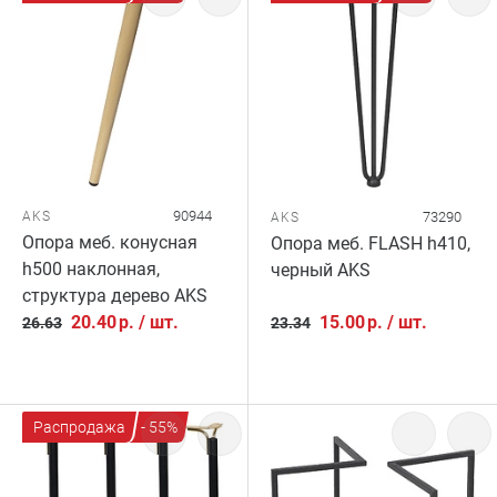
90944
AKS
73290
AKS
Опора меб. конусная
Опора меб. FLASH h410,
h500 наклонная,
черный AKS
структура дерево AKS
20.40
р.
/
шт.
15.00
р.
/
шт.
26.63
23.34
Распродажа
- 55%