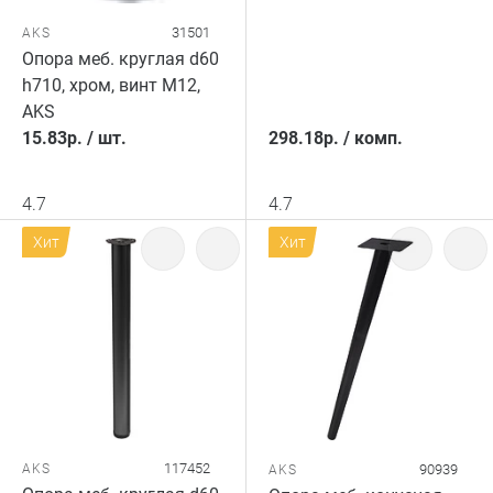
31501
AKS
Опора меб. круглая d60
h710, хром, винт М12,
AKS
15.83
р.
/
шт.
298.18
р.
/
комп.
4.7
4.7
Хит
Хит
117452
AKS
90939
AKS