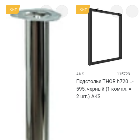
Хит
Хит
115729
AKS
Подстолье THOR h720 L-
595, черный (1 компл. =
2 шт.) AKS