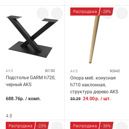
Распродажа
- 28%
80180
AKS
90945
AKS
Подстолье GARM h720,
Опора меб. конусная
черный AKS
h710 наклонная,
структура дерево AKS
688.76
р.
/
комп.
24.00
р.
/
шт.
33.29
4.8
Распродажа
- 23%
Распродажа
- 36%