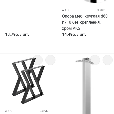
38181
AKS
Опора меб. круглая d60
h710 без крепления,
хром AKS
18.79
р.
/
шт.
14.49
р.
/
шт.
124237
AKS