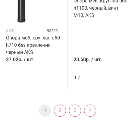
Опора меб. круглая d60
h1100, черный, винт
М10, AKS
95275
AKS
Опора меб. круглая d60
h710 без крепления,
черный AKS
27.02
р.
/
шт.
23.50
р.
/
шт.
4.7
1
2
3
4