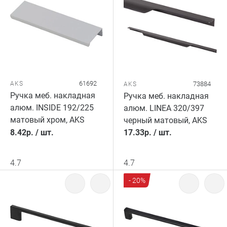
61692
AKS
73884
AKS
Ручка меб. накладная
Ручка меб. накладная
алюм. INSIDE 192/225
алюм. LINEA 320/397
матовый хром, AKS
черный матовый, AKS
8.42
р.
/
шт.
17.33
р.
/
шт.
4.7
4.7
- 20%