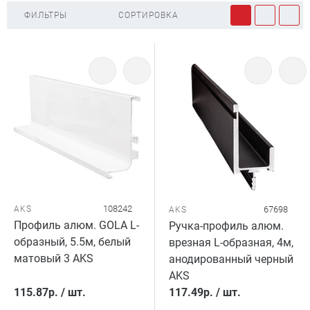
ФИЛЬТРЫ
СОРТИРОВКА
108242
AKS
67698
AKS
Профиль алюм. GOLA L-
Ручка-профиль алюм.
образный, 5.5м, белый
врезная L-образная, 4м,
матовый 3 AKS
анодированный черный
AKS
115.87
р.
/
шт.
117.49
р.
/
шт.