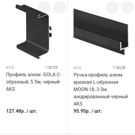
118129
AKS
118228
AKS
Профиль алюм. GOLA C-
Ручка-профиль алюм.
образный, 5.5м, черный
врезная L-образная
AKS
MOON-18, 3.5м,
анодированный черный
AKS
127.48
р.
/
шт.
95.95
р.
/
шт.