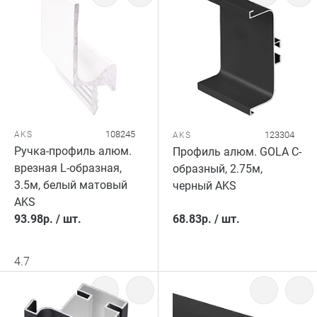
108245
AKS
123304
AKS
Ручка-профиль алюм.
Профиль алюм. GOLA C-
врезная L-образная,
образный, 2.75м,
3.5м, белый матовый
черный AKS
AKS
93.98
р.
/
шт.
68.83
р.
/
шт.
4.7