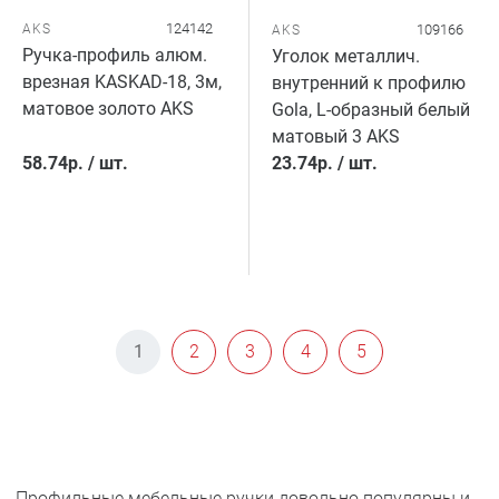
124142
AKS
109166
AKS
Ручка-профиль алюм.
Уголок металлич.
врезная KASKAD-18, 3м,
внутренний к профилю
матовое золото AKS
Gola, L-образный белый
матовый 3 AKS
58.74
р.
/
шт.
23.74
р.
/
шт.
1
2
3
4
5
Профильные мебельные ручки довольно популярны и