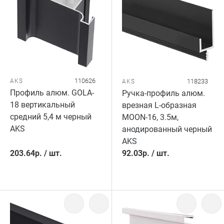
110626
AKS
118233
AKS
Профиль алюм. GOLA-
Ручка-профиль алюм.
18 вертикальный
врезная L-образная
средний 5,4 м черный
MOON-16, 3.5м,
AKS
анодированный черный
AKS
203.64
р.
/
шт.
92.03
р.
/
шт.