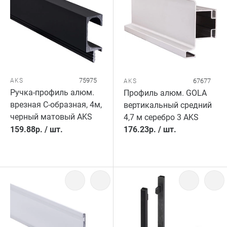
75975
AKS
67677
AKS
Ручка-профиль алюм.
Профиль алюм. GOLA
врезная C-образная, 4м,
вертикальный средний
черный матовый AKS
4,7 м серебро 3 AKS
159.88
р.
/
шт.
176.23
р.
/
шт.