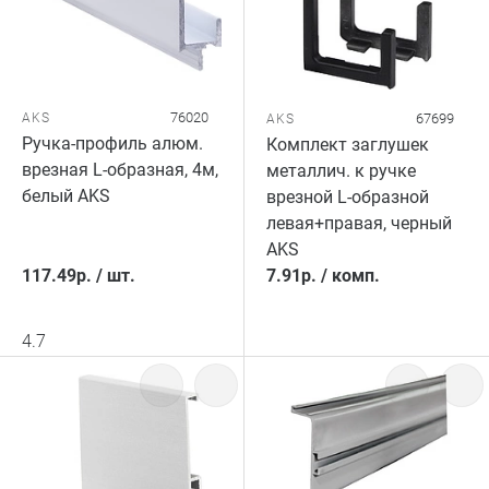
76020
AKS
67699
AKS
Ручка-профиль алюм.
Комплект заглушек
врезная L-образная, 4м,
металлич. к ручке
белый AKS
врезной L-образной
левая+правая, черный
AKS
117.49
р.
/
шт.
7.91
р.
/
комп.
4.7