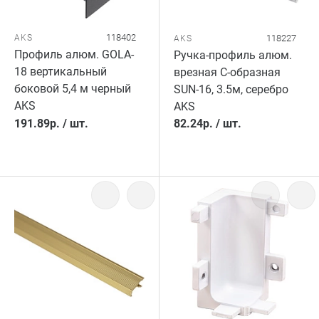
118402
AKS
118227
AKS
Профиль алюм. GOLA-
Ручка-профиль алюм.
18 вертикальный
врезная C-образная
боковой 5,4 м черный
SUN-16, 3.5м, серебро
AKS
AKS
191.89
р.
/
шт.
82.24
р.
/
шт.