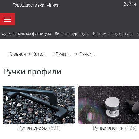
Войти
Город доставки:
Минск
Функциональная фурнитура
Лицевая фурнитура
Крепежная фурнитура
К
Главная
Каталог товаров
Ручки мебельные
Ручки-профили
Ручки-профили
Ручки-скобы
(531)
Ручки кнопки
(125)