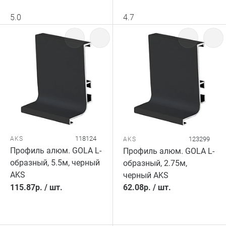
5.0
4.7
118124
AKS
123299
AKS
Профиль алюм. GOLA L-
Профиль алюм. GOLA L-
образный, 5.5м, черный
образный, 2.75м,
AKS
черный AKS
115.87
р.
/
шт.
62.08
р.
/
шт.