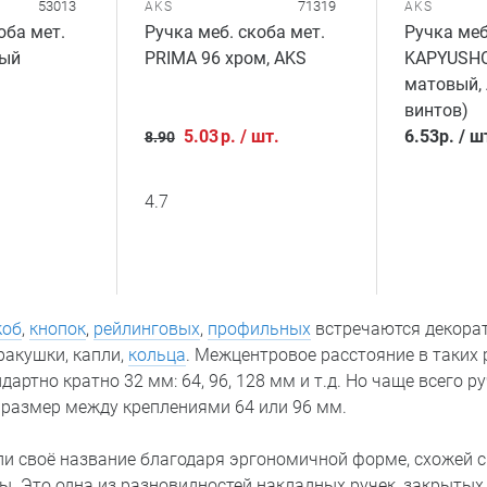
53013
71319
AKS
AKS
оба мет.
Ручка меб. скоба мет.
Ручка меб
ный
PRIMA 96 хром, AKS
KAPYUSHO
матовый, 
винтов)
5.03
р.
/
шт.
6.53
р.
/
ш
8.90
4.7
коб
,
кнопок
,
рейлинговых
,
профильных
встречаются декора
ракушки, капли,
кольца
. Межцентровое расстояние в таких р
ндартно кратно 32 мм: 64, 96, 128 мм и т.д. Но чаще всего р
размер между креплениями 64 или 96 мм.
и своё название благодаря эргономичной форме, схожей 
. Это одна из разновидностей накладных ручек, закрытых 