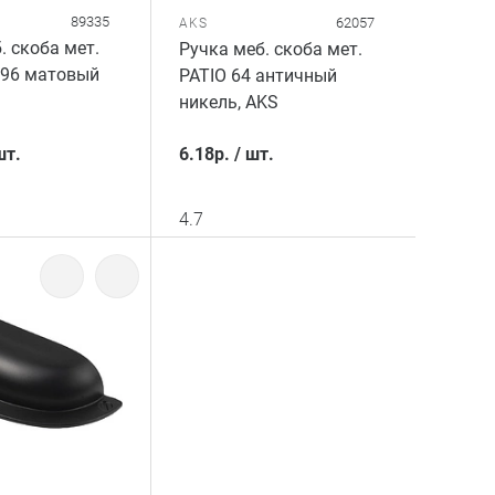
89335
62057
AKS
. скоба мет.
Ручка меб. скоба мет.
96 матовый
PATIO 64 античный
никель, AKS
шт.
6.18
р.
/
шт.
4.7