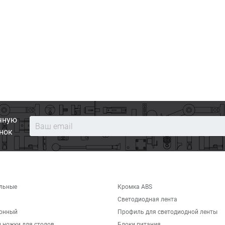
чную
нок
льные
Кромка ABS
Светодиодная лента
хонный
Профиль для светодиодной ленты
 ножки для столов
Блоки питания