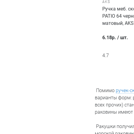
AKS
Ручка меб. ск
PATIO 64 чер
матовый, AKS
6.18
р.
/
шт.
4.7
Помимо
ручек-с
варианты форм: 
всех прочих) ста
раковины имеют 
Ракушки получил
морской раковины