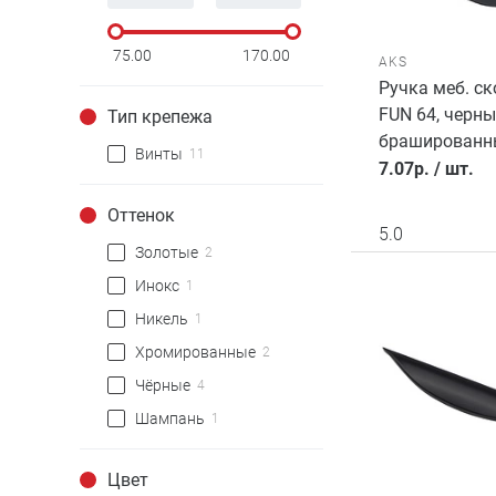
75.00
170.00
AKS
Ручка меб. с
FUN 64, черн
Тип крепежа
брашированн
Винты
11
7.07
р.
/
шт.
Оттенок
5.0
Золотые
2
Инокс
1
Никель
1
Хромированные
2
Чёрные
4
Шампань
1
Цвет