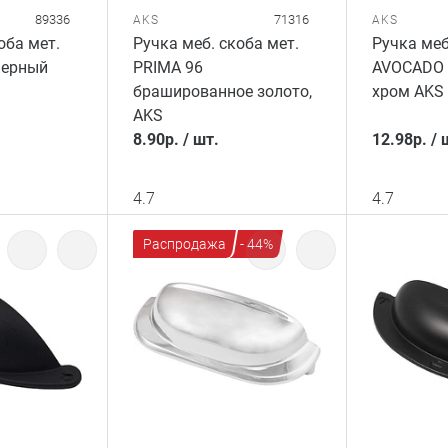
89336
71316
AKS
AKS
оба мет.
Ручка меб. скоба мет.
Ручка меб
черный
PRIMA 96
AVOCADO 
брашированное золото,
хром AKS
AKS
8.90
р.
/
шт.
12.98
р.
/
4.7
4.7
Распродажа
- 44%