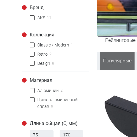
Бренд
AKS
11
Коллекция
Рейлинговые 
Classic / Modern
1
Retro
2
Популярные
Design
8
Материал
Алюминий
2
Цинк-алюминиевый
сплав
9
Длина общая (С, мм)