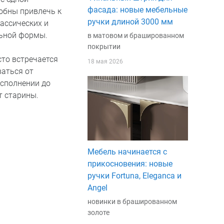
фасада: новые мебельные
собны привлечь к
ручки длиной 3000 мм
ассических и
льной формы.
в матовом и брашированном
покрытии
то встречается
18 мая 2026
аться от
исполнении до
т старины.
Мебель начинается с
прикосновения: новые
ручки Fortuna, Eleganca и
Angel
новинки в брашированном
золоте