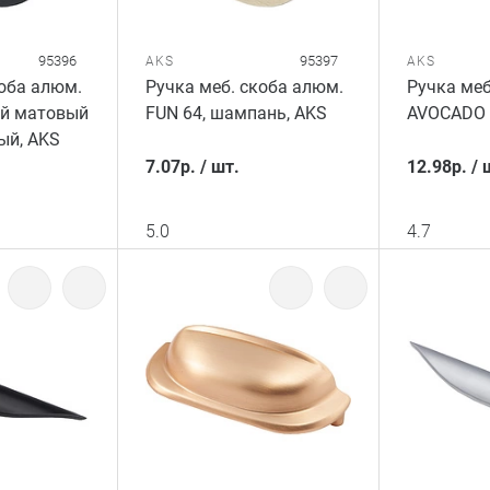
95396
95397
AKS
AKS
коба алюм.
Ручка меб. скоба алюм.
Ручка меб
ый матовый
FUN 64, шампань, AKS
AVOCADO 
ый, AKS
7.07
р.
/
шт.
12.98
р.
/
5.0
4.7