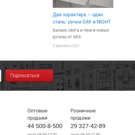
Два характера — один
стиль: ручки DAY и NIGHT
Баланс света и тени в новых
ручках от AKS
9 декабря 2025
Подписаться
Оптовые
Розничные
продажи
продажи
44 500-8-500
29 327-42-89
пн-пт 08:30-17:30
пн-пт 08:30-17:30