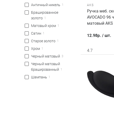
Античный никель
1
AKS
Ручка меб. ск
Брашированное
AVOCADO 96 
золото
1
матовый AKS
Матовый хром
1
Сатин
1
12.98
р.
/
шт.
Старое золото
1
Хром
1
4.7
Черный матовый
3
Черный матовый
брашированный
1
Шампань
1