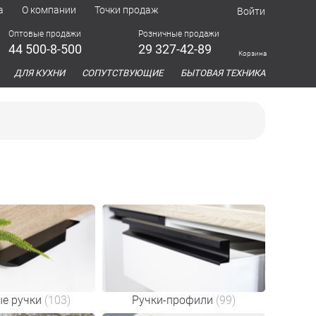
а
О компании
Точки продаж
Войти
Оптовые продажи
Розничные продажи
44 500-8-500
29 327-42-89
Корзина
азина
ДЛЯ КУХНИ
СОПУТСТВУЮЩИЕ
БЫТОВАЯ ТЕХНИКА
е ручки
(103)
Ручки-профили
(99)