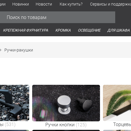
ции
Новинки
Новости
Как купить?
Сервисы и поддержк
Обработка персональных данных
Время работы оптовых продаж
Время работы интернет-маг
КРЕПЕЖНАЯ ФУРНИТУРА
КРОМКА
ОСВЕЩЕНИЕ
ДЛЯ ШКАФА
Ручки-ракушки
бы
(531)
Торцевы
Ручки кнопки
(125)