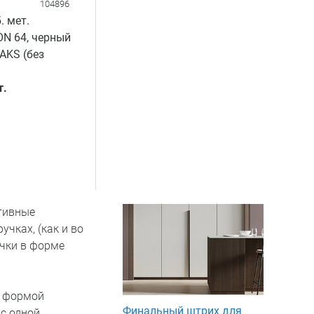
104896
. мет.
N 64, черный
AKS (без
т.
тивные
учках, (как и во
учки в форме
с формой
Финальный штрих для
с одной