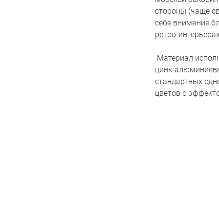
стороны (чаще св
себе внимание б
ретро-интерьерах
Материал исполн
цинк-алюминиевы
стандартных одн
цветов с эффект