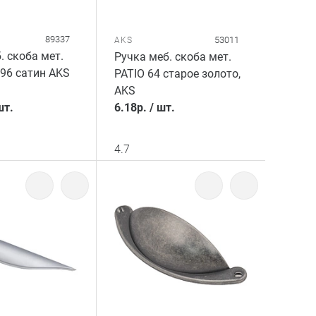
89337
53011
AKS
. скоба мет.
Ручка меб. скоба мет.
96 сатин AKS
PATIO 64 старое золото,
AKS
шт.
6.18
р.
/
шт.
4.7