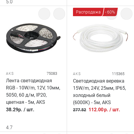
5.0
Распродажа
- 60%
75083
AKS
115365
AKS
Лента светодиодная
Светодиодная веревка
RGB - 10W/m, 12V, 10мм,
15W/m, 24V, 25мм, IP65,
5050, 60 д/м, IP20,
холодный белый
цветная - 5м, AKS
(6000K) - 5м, AKS
38.29
р.
/
шт.
112.00
р.
/
шт.
277.52
4.7