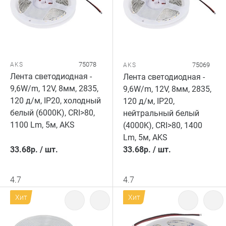
75078
AKS
75069
AKS
Лента светодиодная -
Лента светодиодная -
9,6W/m, 12V, 8мм, 2835,
9,6W/m, 12V, 8мм, 2835,
120 д/м, IP20, холодный
120 д/м, IP20,
белый (6000K), CRI>80,
нейтральный белый
1100 Lm, 5м, AKS
(4000K), CRI>80, 1400
Lm, 5м, AKS
33.68
р.
/
шт.
33.68
р.
/
шт.
4.7
4.7
Хит
Хит