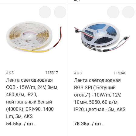
115317
AKS
115348
AKS
Лента светодиодная
Лента светодиодная
COB - 15W/m, 24V, 8мм,
RGB SPI ("Бегущий
480 д/м, IP20,
огонь") - 10W/m, 12V,
нейтральный белый
10мм, 5050, 60 д/м,
(4000K), CRI>90, 1400
IP20, цветная - 5м, AKS
Lm, 5м, AKS
54.55
р.
/
шт.
78.38
р.
/
шт.