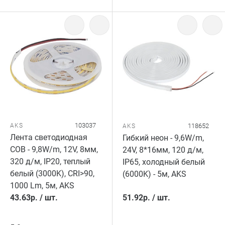
103037
AKS
118652
AKS
Лента светодиодная
Гибкий неон - 9,6W/m,
COB - 9,8W/m, 12V, 8мм,
24V, 8*16мм, 120 д/м,
320 д/м, IP20, теплый
IP65, холодный белый
белый (3000K), CRI>90,
(6000K) - 5м, AKS
1000 Lm, 5м, AKS
43.63
р.
/
шт.
51.92
р.
/
шт.