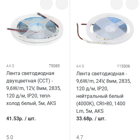
75085
AKS
115306
AKS
Лента светодиодная
Лента светодиодная -
двухцветная (CCT) -
9,6W/m, 24V, 8мм, 2835,
9,6W/m, 12V, 8мм, 2835,
120 д/м, IP20,
120 д/м, IP20, тепл-
нейтральный белый
холод белый, 5м, AKS
(4000K), CRI>80, 1400
Lm, 5м, AKS
41.53
р.
/
шт.
33.68
р.
/
шт.
5.0
4.7