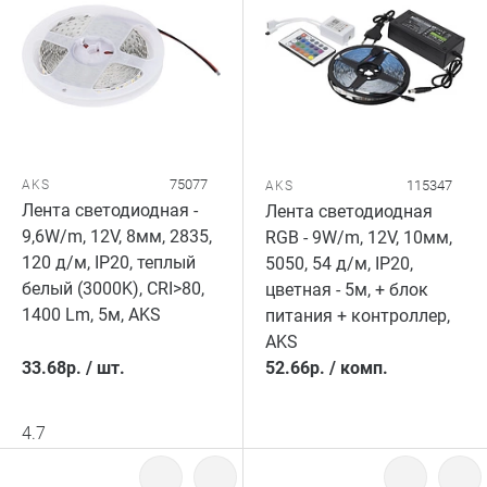
75077
AKS
115347
AKS
Лента светодиодная -
Лента светодиодная
9,6W/m, 12V, 8мм, 2835,
RGB - 9W/m, 12V, 10мм,
120 д/м, IP20, теплый
5050, 54 д/м, IP20,
белый (3000K), CRI>80,
цветная - 5м, + блок
1400 Lm, 5м, AKS
питания + контроллер,
AKS
33.68
р.
/
шт.
52.66
р.
/
комп.
4.7