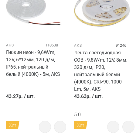
118638
AKS
91246
AKS
Гибкий неон - 9,6W/m,
Лента светодиодная
12V, 6*12мм, 120 д/м,
COB - 9,8W/m, 12V, 8мм,
IP65, нейтральный
320 д/м, IP20,
белый (4000K) - 5м, AKS
нейтральный белый
(4000K), CRI>90, 1000
Lm, 5м, AKS
43.27
р.
/
шт.
43.63
р.
/
шт.
5.0
Хит
Хит