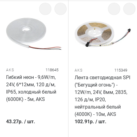
118645
AKS
115349
AKS
Гибкий неон - 9,6W/m,
Лента светодиодная SPI
24V, 6*12мм, 120 д/м,
("Бегущий огонь") -
IP65, холодный белый
12W/m, 24V, 8мм, 2835,
(6000K) - 5м, AKS
126 д/м, IP20,
нейтральный белый
(4000K) - 10м, AKS
43.27
р.
/
шт.
102.91
р.
/
шт.