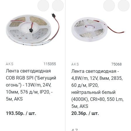
115355
AKS
75068
AKS
Лента светодиодная
Лента светодиодная -
COB RGB SPI ("Бегущий
4,8W/m, 12V, 8мм, 2835,
огонь") - 13W/m, 24V,
60 д/м, IP20,
10мм, 576 д/м, IP20, -
нейтральный белый
5м, AKS
(4000K), CRI>80, 550 Lm,
5м, AKS
193.50
р.
/
шт.
20.36
р.
/
шт.
4.7