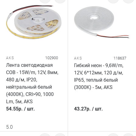
102900
AKS
118637
AKS
Лента светодиодная
Гибкий неон - 9,6W/m,
COB - 15W/m, 12V, 8мм,
12V, 6*12мм, 120 д/м,
480 д/м, IP20,
IP65, теплый белый
нейтральный белый
(3000K) - 5м, AKS
(4000K), CRI>90, 1000
Lm, 5м, AKS
54.55
р.
/
шт.
43.27
р.
/
шт.
5.0