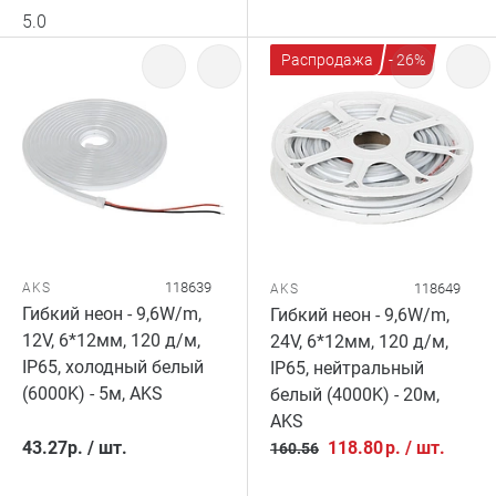
5.0
Распродажа
- 26%
118639
AKS
118649
AKS
Гибкий неон - 9,6W/m,
Гибкий неон - 9,6W/m,
12V, 6*12мм, 120 д/м,
24V, 6*12мм, 120 д/м,
IP65, холодный белый
IP65, нейтральный
(6000K) - 5м, AKS
белый (4000K) - 20м,
AKS
43.27
р.
/
шт.
118.80
р.
/
шт.
160.56