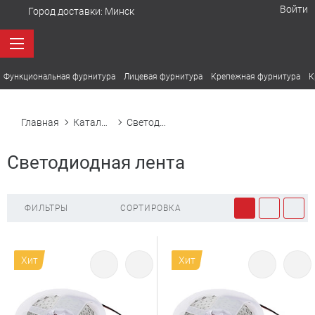
Войти
Город доставки:
Минск
Функциональная фурнитура
Лицевая фурнитура
Крепежная фурнитура
К
Главная
Каталог товаров
Светодиодная лента
Светодиодная лента
ФИЛЬТРЫ
СОРТИРОВКА
Хит
Хит