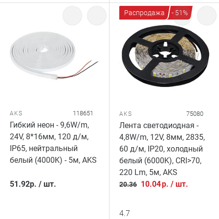
Распродажа
- 51%
118651
AKS
75080
AKS
Гибкий неон - 9,6W/m,
Лента светодиодная -
24V, 8*16мм, 120 д/м,
4,8W/m, 12V, 8мм, 2835,
IP65, нейтральный
60 д/м, IP20, холодный
белый (4000K) - 5м, AKS
белый (6000K), CRI>70,
220 Lm, 5м, AKS
51.92
р.
/
шт.
10.04
р.
/
шт.
20.36
4.7