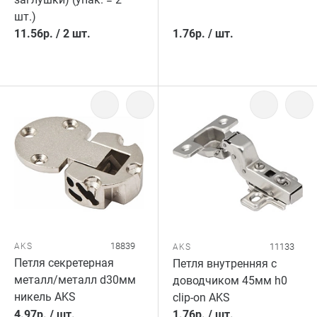
шт.)
11.56
р.
/
2 шт.
1.76
р.
/
шт.
18839
AKS
11133
AKS
Петля секретерная
Петля внутренняя с
металл/металл d30мм
доводчиком 45мм h0
никель AKS
clip-on AKS
4.97
р.
/
шт.
1.76
р.
/
шт.