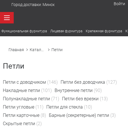
Войти
Город доставки:
Минск
Функциональная фурнитура
Лицевая фурнитура
Крепежная фурнитура
К
Главная
Каталог товаров
Петли
Петли
Петли с доводчиком
(146)
Петли без доводчика
(127)
Накладные петли
(101)
Внутренние петли
(90)
Полунакладные петли
(71)
Петли без врезки
(13)
Петли угловые
(11)
Петли для стекла
(10)
Петли карточные
(8)
Барные (секретерные) петли
(3)
Скрытые петли
(2)