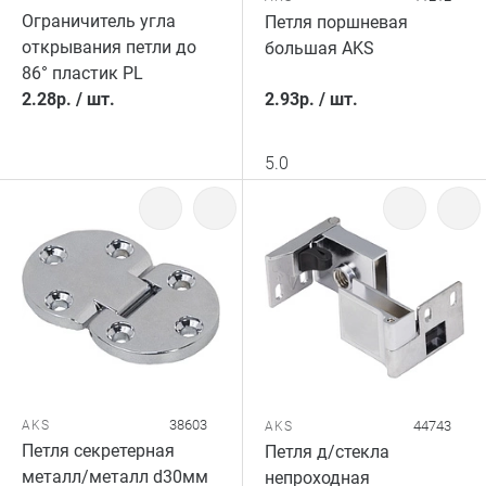
Ограничитель угла
Петля поршневая
открывания петли до
большая AKS
86° пластик PL
2.28
р.
/
шт.
2.93
р.
/
шт.
5.0
38603
AKS
44743
AKS
Петля секретерная
Петля д/стекла
металл/металл d30мм
непроходная