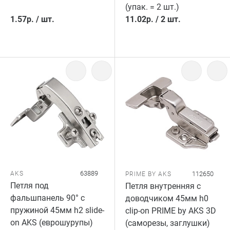
(упак. = 2 шт.)
1.57
р.
/
шт.
11.02
р.
/
2 шт.
63889
AKS
112650
PRIME BY AKS
Петля под
Петля внутренняя с
фальшпанель 90° с
доводчиком 45мм h0
пружиной 45мм h2 slide-
clip-on PRIME by AKS 3D
on AKS (еврошурупы)
(саморезы, заглушки)