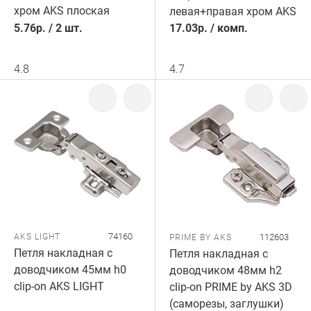
хром AKS плоская
левая+правая хром AKS
5.76
р.
/
2 шт.
17.03
р.
/
комп.
4.8
4.7
74160
AKS LIGHT
112603
PRIME BY AKS
Петля накладная с
Петля накладная с
доводчиком 45мм h0
доводчиком 48мм h2
clip-on AKS LIGHT
clip-on PRIME by AKS 3D
(саморезы, заглушки)