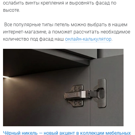
ослабить винты крепления и выровнять фасад по
высоте.
Все популярные типы петель можно выбрать в нашем
интернет-магазине, а поможет рассчитать необходимое
количество под фасад наш
онлайн-калькулятор
.
Чёрный никель — новый акцент в коллекции мебельных