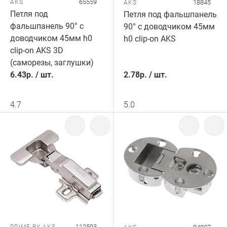
65559
AKS
18845
AKS
Петля под
Петля под фальшпанель
фальшпанель 90° с
90° с доводчиком 45мм
доводчиком 45мм h0
h0 clip-on AKS
clip-on AKS 3D
(саморезы, заглушки)
6.43
р.
/
шт.
2.78
р.
/
шт.
4.7
5.0
112593
PRIME BY AKS