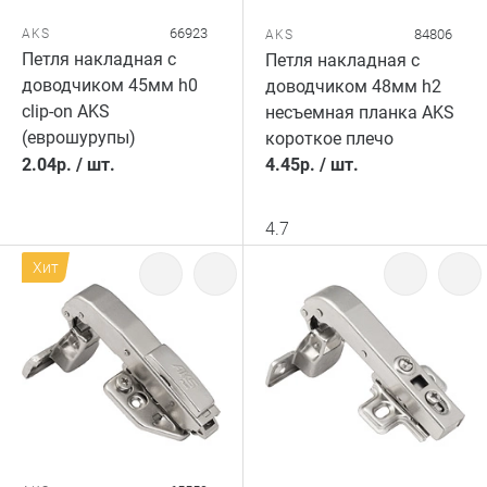
66923
AKS
84806
AKS
Петля накладная с
Петля накладная с
доводчиком 45мм h0
доводчиком 48мм h2
clip-on AKS
несъемная планка AKS
(еврошурупы)
короткое плечо
2.04
р.
/
шт.
4.45
р.
/
шт.
4.7
Хит