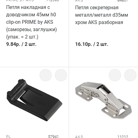
84807
AKS
Петля накладная с
Петля секретерная
доводчиком 45мм h0
металл/металл d35мм
clip-on PRIME by AKS
хром AKS разборная
(саморезы, заглушки)
(упак. = 2 шт.)
9.84
р.
/
2 шт.
16.10
р.
/
2 шт.
57941
PL
11212
AKS