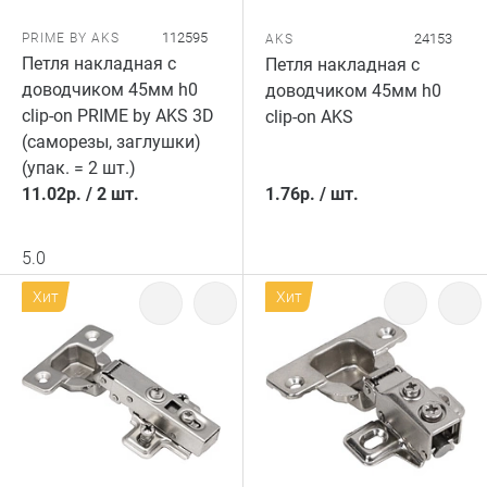
112595
PRIME BY AKS
24153
AKS
Петля накладная с
Петля накладная с
доводчиком 45мм h0
доводчиком 45мм h0
clip-on PRIME by AKS 3D
clip-on AKS
(саморезы, заглушки)
(упак. = 2 шт.)
11.02
р.
/
2 шт.
1.76
р.
/
шт.
5.0
Хит
Хит