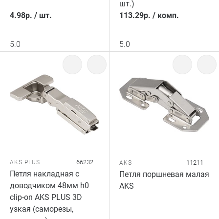
шт.)
4.98
р.
/
шт.
113.29
р.
/
комп.
5.0
5.0
66232
AKS PLUS
11211
AKS
Петля накладная с
Петля поршневая малая
доводчиком 48мм h0
AKS
clip-on AKS PLUS 3D
узкая (саморезы,