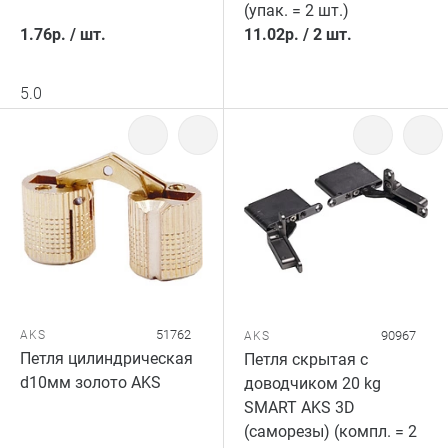
(упак. = 2 шт.)
1.76
р.
/
шт.
11.02
р.
/
2 шт.
5.0
51762
AKS
90967
AKS
Петля цилиндрическая
Петля скрытая с
d10мм золото AKS
доводчиком 20 kg
SMART AKS 3D
(саморезы) (компл. = 2