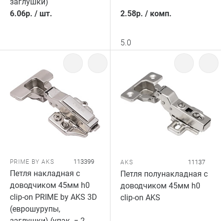
заглушки)
6.06
р.
/
шт.
2.58
р.
/
комп.
5.0
113399
PRIME BY AKS
11137
AKS
Петля накладная с
Петля полунакладная с
доводчиком 45мм h0
доводчиком 45мм h0
clip-on PRIME by AKS 3D
clip-on AKS
(еврошурупы,
заглушки) (упак. = 2