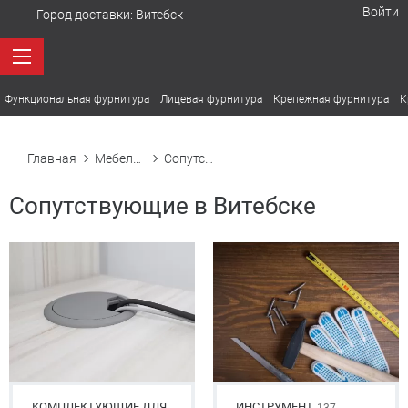
Войти
Город доставки:
Витебск
Функциональная фурнитура
Лицевая фурнитура
Крепежная фурнитура
К
Главная
Мебельная фурнитура в Витебске
Сопутствующие
Сопутствующие в Витебске
КОМПЛЕКТУЮЩИЕ ДЛЯ
ИНСТРУМЕНТ