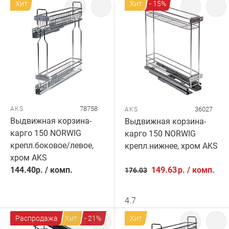
Хит
Хит
- 15%
78758
AKS
36027
AKS
Выдвижная корзина-
Выдвижная корзина-
карго 150 NORWIG
карго 150 NORWIG
крепл.боковое/левое,
крепл.нижнее, хром AKS
хром AKS
144.40
р.
/
комп.
149.63
р.
/
комп.
176.03
4.7
Распродажа
Хит
- 21%
Хит