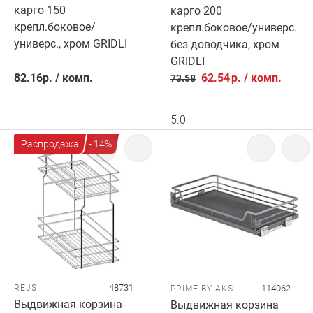
карго 150
карго 200
крепл.боковое/
крепл.боковое/универс.
универс., хром GRIDLI
без доводчика, хром
GRIDLI
82.16
р.
/
комп.
62.54
р.
/
комп.
73.58
5.0
Распродажа
- 14%
48731
REJS
114062
PRIME BY AKS
Выдвижная корзина-
Выдвижная корзина