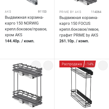
91153
AKS
114064
PRIME BY AKS
Выдвижная корзина-
Выдвижная корзина-
карго 150 NORWIG
карго 150 FOCUS
крепл.боковое/правое,
крепл.боковое/левое,
хром AKS
графит PRIME by AKS
144.40
р.
/
комп.
261.10
р.
/
комп.
Распродажа
- 14%