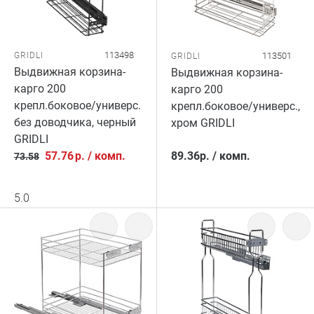
113498
GRIDLI
113501
GRIDLI
Выдвижная корзина-
Выдвижная корзина-
карго 200
карго 200
крепл.боковое/универс.
крепл.боковое/универс.,
без доводчика, черный
хром GRIDLI
GRIDLI
57.76
р.
/
комп.
89.36
р.
/
комп.
73.58
5.0