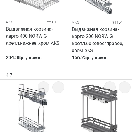
72261
AKS
91154
AKS
Выдвижная корзина-
Выдвижная корзина-
карго 400 NORWIG
карго 200 NORWIG
крепл.нижнее, хром AKS
крепл.боковое/правое,
хром AKS
234.38
р.
/
комп.
156.25
р.
/
комп.
4.7