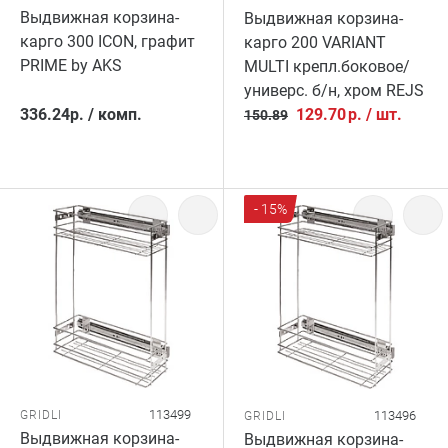
Выдвижная корзина-
Выдвижная корзина-
карго 300 ICON, графит
карго 200 VARIANT
PRIME by AKS
MULTI крепл.боковое/
универс. б/н, хром REJS
336.24
р.
/
комп.
129.70
р.
/
шт.
150.89
- 15%
113499
GRIDLI
113496
GRIDLI
Выдвижная корзина-
Выдвижная корзина-