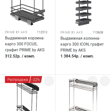
112512
PRIME BY AKS
115608
PRIME BY AKS
Выдвижная корзина-
Выдвижная колонна-
карго 300 FOCUS,
карго 300 ICON, графит
графит PRIME by AKS
PRIME by AKS
312.52
р.
/
комп.
1 384.54
р.
/
комп.
Распродажа
- 22%