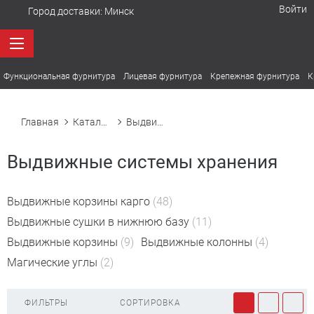
Войти
Город доставки:
Минск
Функциональная фурнитура
Лицевая фурнитура
Крепежная фурнитура
К
Главная
Каталог товаров
Выдвижные системы хранения
Выдвижные системы хранения
Выдвижные корзины карго
(48)
Выдвижные сушки в нижнюю базу
(11)
Выдвижные корзины
(9)
Выдвижные колонны
(4)
Магические углы
(2)
ФИЛЬТРЫ
СОРТИРОВКА