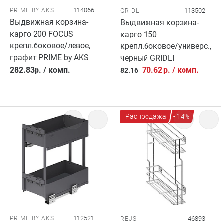
114066
PRIME BY AKS
113502
GRIDLI
Выдвижная корзина-
Выдвижная корзина-
карго 200 FOCUS
карго 150
крепл.боковое/левое,
крепл.боковое/универс.,
графит PRIME by AKS
черный GRIDLI
282.83
р.
/
комп.
70.62
р.
/
комп.
82.16
Распродажа
- 14%
112521
PRIME BY AKS
46893
REJS