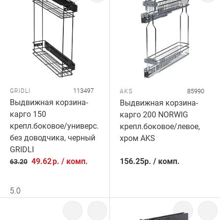
113497
GRIDLI
85990
AKS
Выдвижная корзина-
Выдвижная корзина-
карго 150
карго 200 NORWIG
крепл.боковое/универс.
крепл.боковое/левое,
без доводчика, черный
хром AKS
GRIDLI
49.62
р.
/
комп.
156.25
р.
/
комп.
63.20
5.0