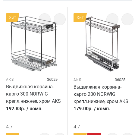
Хит
Хит
36029
AKS
36028
AKS
Выдвижная корзина-
Выдвижная корзина-
карго 300 NORWIG
карго 200 NORWIG
крепл.нижнее, хром AKS
крепл.нижнее, хром AKS
192.83
р.
/
комп.
179.00
р.
/
комп.
4.7
4.7