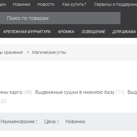
ции
Новинки
Новости
Как купить?
Сервисы и поддержк
Обработка персональных данных
Время работы оптовых продаж
Время работы интернет-маг
КРЕПЕЖНАЯ ФУРНИТУРА
КРОМКА
ОСВЕЩЕНИЕ
ДЛЯ ШКАФА
ы хранения
Магические углы
ины карго
(48)
Выдвижные сушки в нижнюю базу
(11)
Выд
(2)
Наименование
Цена
Новинки