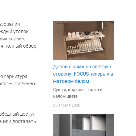
ьзования
аждый уголок
ых корзин,
яя полный обзор
Давай с нами на светлую
сторону! FOCUS теперь и в
о гарнитура.
матовом белом
афа — особенно
Сушки, корзины, карго в
белом цвете
25 апреля 2026
ободный доступ
а или доставать