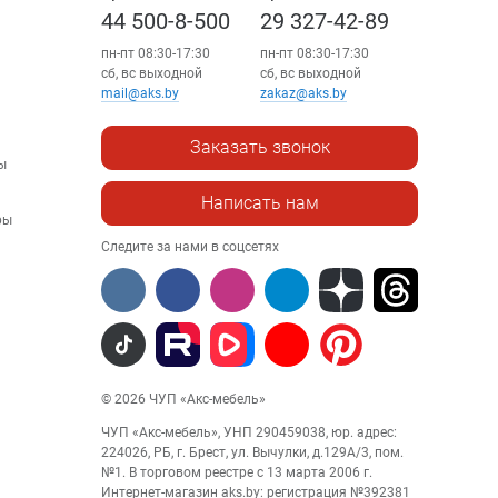
44 500-8-500
29 327-42-89
пн-пт 08:30-17:30
пн-пт 08:30-17:30
сб, вс выходной
сб, вс выходной
mail@aks.by
zakaz@aks.by
Заказать звонок
ы
Написать нам
ры
Следите за нами в соцсетях
© 2026 ЧУП «Акс-мебель»
ЧУП «Акс-мебель», УНП 290459038, юр. адрес:
224026, РБ, г. Брест, ул. Вычулки, д.129А/3, пом.
№1. В торговом реестре с 13 марта 2006 г.
Интернет-магазин aks.by: регистрация №392381