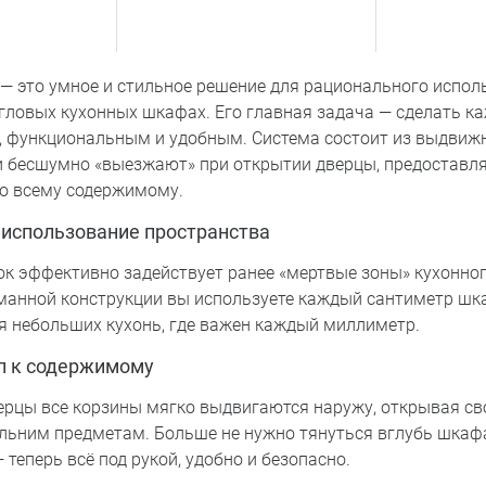
 — это умное и стильное решение для рационального испол
угловых кухонных шкафах. Его главная задача — сделать к
, функциональным и удобным. Система состоит из выдвижн
и бесшумно «выезжают» при открытии дверцы, предоставл
ко всему содержимому.
использование пространства
ок эффективно задействует ранее «мертвые зоны» кухонног
манной конструкции вы используете каждый сантиметр шк
ля небольших кухонь, где важен каждый миллиметр.
п к содержимому
ерцы все корзины мягко выдвигаются наружу, открывая св
льним предметам. Больше не нужно тянуться вглубь шкаф
 теперь всё под рукой, удобно и безопасно.