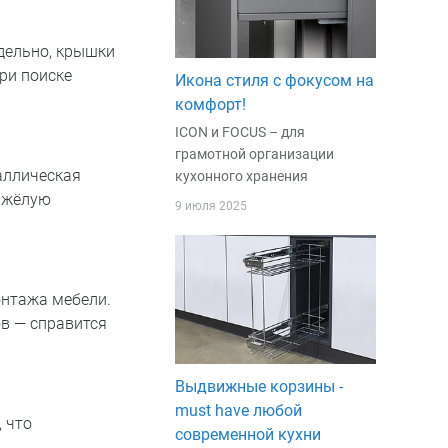
дельно, крышки
ри поиске
Икона стиля с фокусом на
комфорт!
ICON и FOCUS – для
грамотной организации
аллическая
кухонного хранения
тяжёлую
9 июля 2025
онтажа мебели.
в — справится
Выдвижные корзины -
must have любой
 что
современной кухни