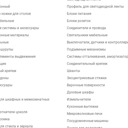
хонный
Профиль для светодиодной ленты
 ножки для столов
Блоки питания
бельные
Блоки розеток
е системы и аксессуары
Соединители и провода
онные материалы
Светильники мебельные
льные
Выключатели, датчики и контроллер
 шурупы
Подъемные механизмы
элементы выдвижения
Системы отталкивания, амортизато
щие
Соединительный крепеж
ый крепеж
Шканты
ддоны
Эксцентриковые стяжки
ессуары
Варочные поверхности
Духовые шкафы
для шкафных и межкомнатных
Измельчители
Кухонные вытяжки
отнители цоколя
Микроволновые печи
ромка
Посудомоечные машины
ля стекла и зеркала