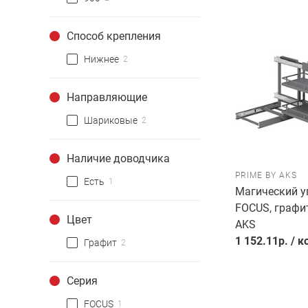
Способ крепления
Нижнее
2
Направляющие
Шариковые
2
Наличие доводчика
PRIME BY AKS
Есть
1
Магический у
FOCUS, графи
Цвет
AKS
1 152.11
р.
/
к
Графит
2
Серия
FOCUS
1