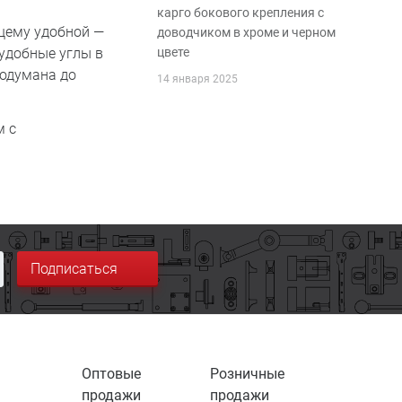
карго бокового крепления с
ящему удобной —
доводчиком в хроме и черном
удобные углы в
цвете
родумана до
14 января 2025
м с
Подписаться
Оптовые
Розничные
продажи
продажи