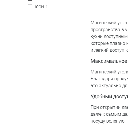
ICON
1
Магический угол
пространства в 
кухни доступным
которые плавно 
и легкий доступ 
Максимальное 
Магический угол
Благодаря проду
это актуально д
Удобный досту
При открытии дв
даже к самым да
посуду вслепую —