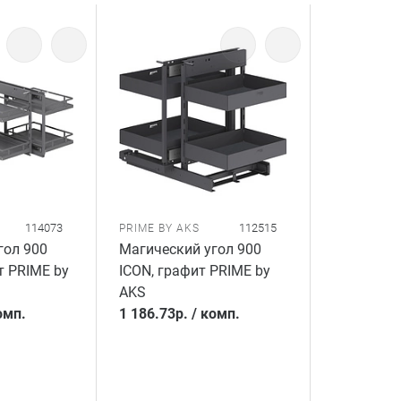
114073
112515
PRIME BY AKS
гол 900
Магический угол 900
т PRIME by
ICON, графит PRIME by
AKS
омп.
1 186.73
р.
/
комп.