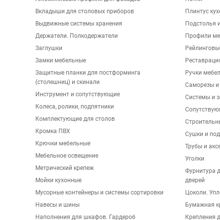
Вкладыши для столовых приборов
Плинтус ку
Выдвижные системы хранения
Подстолья и
Держатели. Полкодержатели
Профили ме
Заглушки
Рейлинговы
Замки мебельные
Реставраци
Защитные планки для постформинга
Ручки мебе
(столешниц) и скинали
Саморезы и
Инструмент и сопутствующие
Системы и 
Колеса, ролики, подпятники
Сопутствую
Комплектующие для столов
Строительн
Кромка ПВХ
Сушки и по
Крючки мебельные
Трубы и акс
Мебельное освещение
Уголки
Метрический крепеж
Фурнитура 
Мойки кухонные
дверей
Мусорные контейнеры и системы сортировки
Цоколи. Упл
Навесы и шины
Бумажная к
Наполнения для шкафов. Гардероб
Крепления д