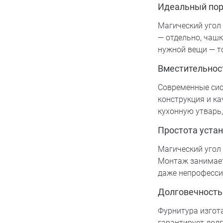
Идеальный по
Магический угол
— отдельно, чашк
нужной вещи — т
Вместительнос
Современные сис
конструкция и к
кухонную утварь,
Простота уста
Магический угол
Монтаж занимает
даже непрофесси
Долговечность
Фурнитура изгота
гарантирует долг