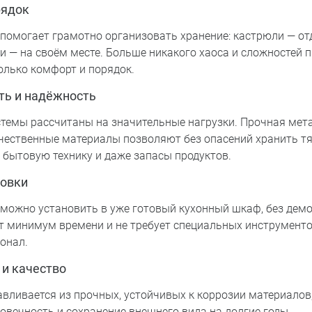
рядок
 помогает грамотно организовать хранение: кастрюли — от
и — на своём месте. Больше никакого хаоса и сложностей п
олько комфорт и порядок.
ть и надёжность
темы рассчитаны на значительные нагрузки. Прочная мет
ачественные материалы позволяют без опасений хранить 
 бытовую технику и даже запасы продуктов.
новки
 можно установить в уже готовый кухонный шкаф, без дем
 минимум времени и не требует специальных инструменто
онал.
 и качество
вливается из прочных, устойчивых к коррозии материалов,
овечность и сохранение внешнего вида на долгие годы.