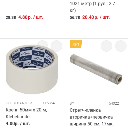
1021 метр (1 рул - 2.7
кг)
4.80
р.
/
шт.
20.40
р.
/
шт.
28.38
56.78
Хит
115864
KLEBEBANDER
54022
BY
Крепп 50мм х 20 м,
Стретч-пленка
Klebebander
вторичка+первичка
4.00
р.
/
шт.
ширина 50 см, 17мк,