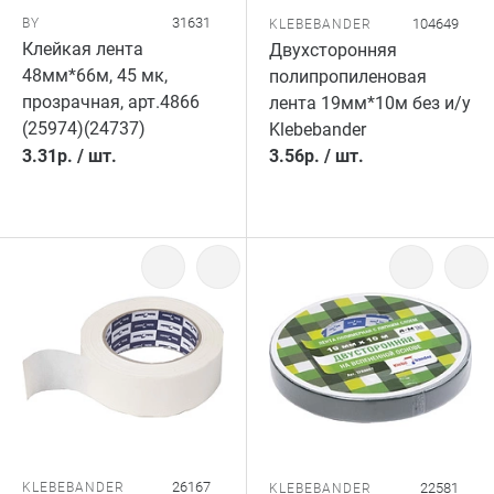
31631
BY
104649
KLEBEBANDER
Клейкая лента
Двухсторонняя
48мм*66м, 45 мк,
полипропиленовая
прозрачная, арт.4866
лента 19мм*10м без и/у
(25974)(24737)
Klebebander
3.31
р.
/
шт.
3.56
р.
/
шт.
26167
KLEBEBANDER
22581
KLEBEBANDER