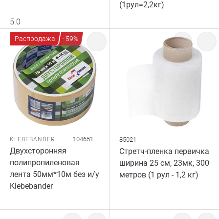
(1рул=2,2кг)
5.0
Распродажа
- 59%
104651
KLEBEBANDER
85021
Двухсторонняя
Стретч-пленка первичка
полипропиленовая
ширина 25 см, 23мк, 300
лента 50мм*10м без и/у
метров (1 рул - 1,2 кг)
Klebebander