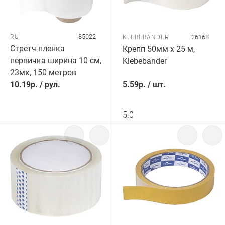
85022
RU
26168
KLEBEBANDER
Стретч-пленка
Крепп 50мм х 25 м,
первичка ширина 10 см,
Klebebander
23мк, 150 метров
10.19
р.
/
рул.
5.59
р.
/
шт.
5.0