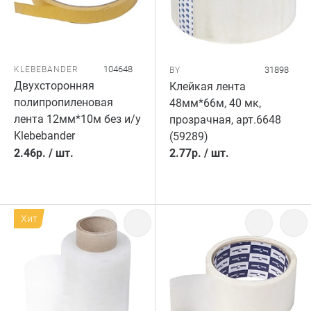
104648
KLEBEBANDER
31898
BY
Двухсторонняя
Клейкая лента
полипропиленовая
48мм*66м, 40 мк,
лента 12мм*10м без и/у
прозрачная, арт.6648
Klebebander
(59289)
2.46
р.
/
шт.
2.77
р.
/
шт.
Хит