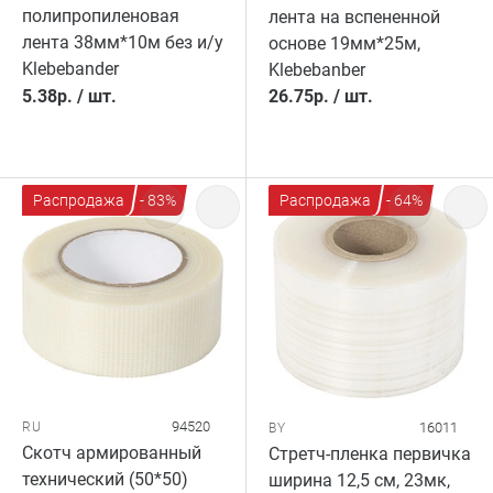
полипропиленовая
лента на вспененной
лента 38мм*10м без и/у
основе 19мм*25м,
Klebebander
Klebebanber
5.38
р.
/
шт.
26.75
р.
/
шт.
Распродажа
- 83%
Распродажа
- 64%
94520
RU
16011
BY
Скотч армированный
Стретч-пленка первичка
технический (50*50)
ширина 12,5 см, 23мк,