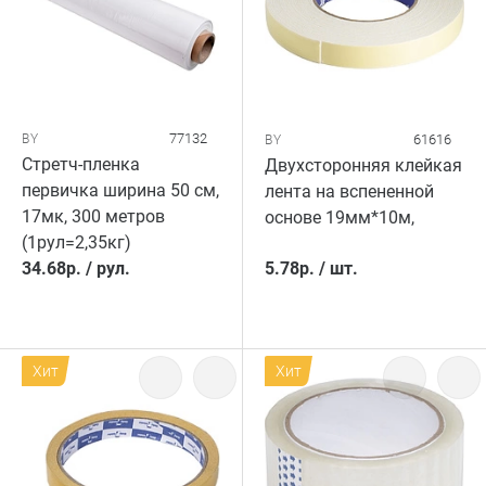
77132
BY
61616
BY
Стретч-пленка
Двухсторонняя клейкая
первичка ширина 50 см,
лента на вспененной
17мк, 300 метров
основе 19мм*10м,
(1рул=2,35кг)
34.68
р.
/
рул.
5.78
р.
/
шт.
Хит
Хит