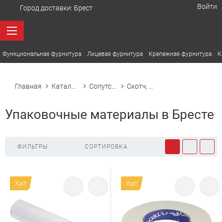
Войти
Город доставки:
Брест
Функциональная фурнитура
Лицевая фурнитура
Крепежная фурнитура
К
Главная
Каталог товаров
Сопутствующие
Скотч, стрейч, пленки, скобы
Упаковочные материалы в Бресте
ФИЛЬТРЫ
СОРТИРОВКА
Хит
Хит