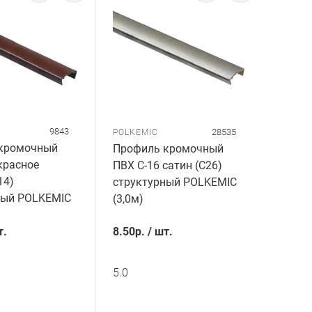
9843
28535
POLKEMIC
кромочный
Профиль кромочный
красное
ПВХ C-16 сатин (C26)
14)
структурный POLKEMIC
ный POLKEMIC
(3,0м)
т.
8.50
р.
/
шт.
5.0