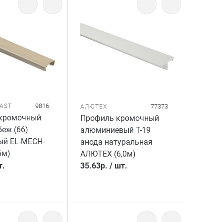
9816
LAST
77373
АЛЮТЕХ
кромочный
Профиль кромочный
беж (66)
алюминиевый T-19
ый EL-MECH-
анода натуральная
6м)
АЛЮТЕХ (6,0м)
т.
35.63
р.
/
шт.