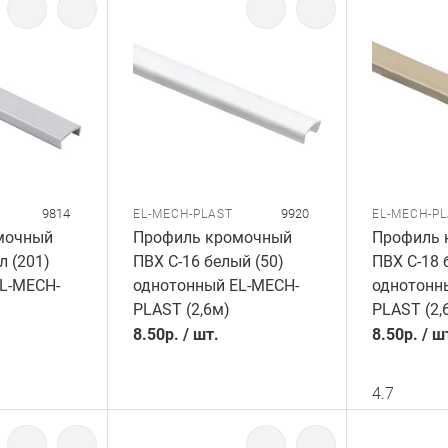
9814
9920
EL-MECH-PLAST
EL-MECH-P
мочный
Профиль кромочный
Профиль 
л (201)
ПВХ C-16 белый (50)
ПВХ C-18 
L-MECH-
однотонный EL-MECH-
однотонн
PLAST (2,6м)
PLAST (2,
8.50
р.
/
шт.
8.50
р.
/
ш
4.7