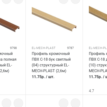
9798
9787
EL-MECH-PLAST
EL-MECH-P
мочный
Профиль кромочный
Профиль 
ша полная
ПВХ C-18 бук светлый
ПВХ C-18 
ный EL-
(04) структурный EL-
(10) стру
2,6м)
MECH-PLAST (2,6м)
MECH-PLA
11.75
р.
/
шт.
11.75
р.
/
4.7