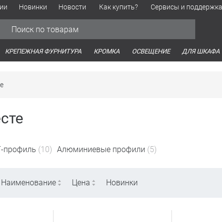
ии
Новинки
Новости
Как купить?
Сервисы и поддержк
Обработка персональных данных
Время работы оптовых продаж
Время работы интернет-маг
КРЕПЕЖНАЯ ФУРНИТУРА
КРОМКА
ОСВЕЩЕНИЕ
ДЛЯ ШКАФА
е
сте
Т-профиль
(10)
Алюминиевые профили
(5)
Наименование
Цена
Новинки