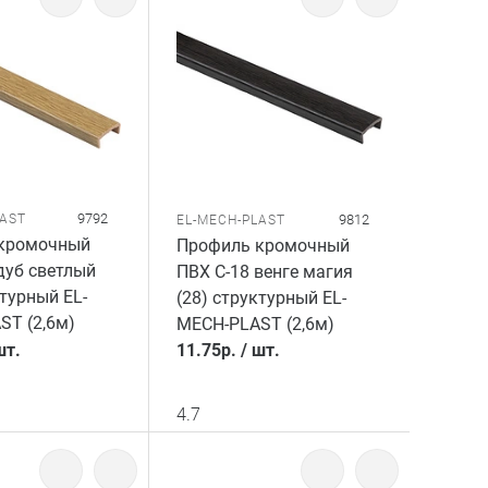
9792
LAST
9812
EL-MECH-PLAST
кромочный
Профиль кромочный
дуб светлый
ПВХ C-18 венге магия
ктурный EL-
(28) структурный EL-
ST (2,6м)
MECH-PLAST (2,6м)
шт.
11.75
р.
/
шт.
4.7