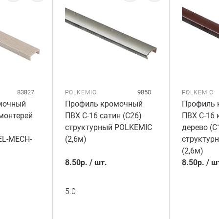
83827
9850
POLKEMIC
POLKEMIC
мочный
Профиль кромочный
Профиль 
 монтерей
ПВХ C-16 сатин (C26)
ПВХ C-16 
структурный POLKEMIC
дерево (C
EL-MECH-
(2,6м)
структур
(2,6м)
8.50
р.
/
шт.
8.50
р.
/
ш
5.0