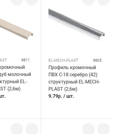
9811
LAST
9803
EL-MECH-PLAST
кромочный
Профиль кромочный
 дуб молочный
ПВХ C-18 серебро (42)
уктурный EL-
структурный EL-MECH-
ST (2,6м)
PLAST (2,6м)
шт.
9.79
р.
/
шт.