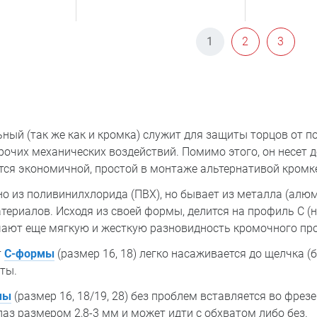
1
2
3
ый (так же как и кромка) служит для защиты торцов от по
прочих механических воздействий. Помимо этого, он несет
тся экономичной, простой в монтаже альтернативой кромк
 из поливинилхлорида (ПВХ), но бывает из металла (алюм
ериалов. Исходя из своей формы, делится на профиль C (н
ичают еще мягкую и жесткую разновидность кромочного пр
т
С-формы
(размер 16, 18) легко насаживается до щелчка (
иты.
мы
(размер 16, 18/19, 28) без проблем вставляется во фре
аз размером 2,8-3 мм и может идти с обхватом либо без.