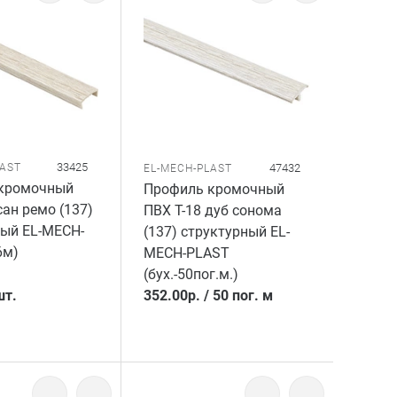
33425
LAST
47432
EL-MECH-PLAST
кромочный
Профиль кромочный
сан ремо (137)
ПВХ T-18 дуб сонома
ный EL-MECH-
(137) структурный EL-
6м)
MECH-PLAST
(бух.-50пог.м.)
шт.
352.00
р.
/
50 пог. м