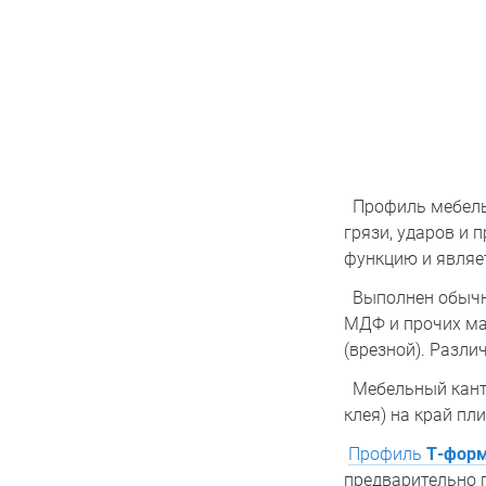
Профиль мебельн
грязи, ударов и 
функцию и являе
Выполнен обычно
МДФ и прочих мат
(врезной). Разл
Мебельный кан
клея) на край пл
Профиль
Т-фор
предварительно п