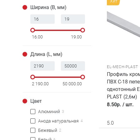
Хит
Ширина (B, мм)
16.00
19.00
Длина (L, мм)
EL-MECH-PLAST
Профиль кро
ПВХ C-18 пепе
2 190.00
50 000.00
однотонный E
PLAST (2,6м)
Цвет
8.50
р.
/
шт.
Алюминий
3
Анода натуральная
4
5.0
Бежевый
2
Белый
6