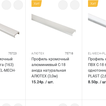
Хит
Хит
75723
75718
АЛЮТЕХ
EL-MECH-P
мочный
Профиль кромочный
Профиль 
га (163)
алюминиевый C-18
ПВХ C-18 
EL-MECH-
анода натуральная
однотонн
АЛЮТЕХ (3,0м)
PLAST (2,
15.24
р.
/
шт.
8.50
р.
/
ш