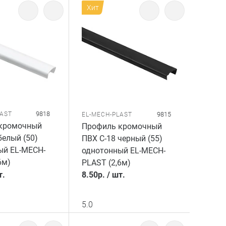
Хит
9818
LAST
9815
EL-MECH-PLAST
кромочный
Профиль кромочный
белый (50)
ПВХ C-18 черный (55)
ый EL-MECH-
однотонный EL-MECH-
6м)
PLAST (2,6м)
т.
8.50
р.
/
шт.
5.0