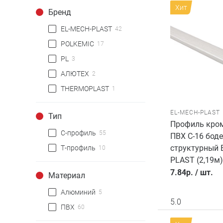
Хит
Бренд
EL-MECH-PLAST
42
POLKEMIC
17
PL
3
АЛЮТЕХ
2
THERMOPLAST
1
EL-MECH-PLAST
Тип
Профиль кро
С-профиль
55
ПВХ C-16 боде
структурный 
Т-профиль
10
PLAST (2,19м)
7.84
р.
/
шт.
Материал
Алюминий
5
5.0
ПВХ
60