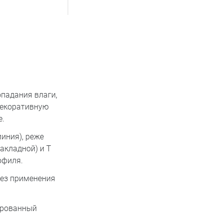
падания влаги,
 декоративную
е.
иния), реже
акладной) и Т
офиля.
без применения
зерованный