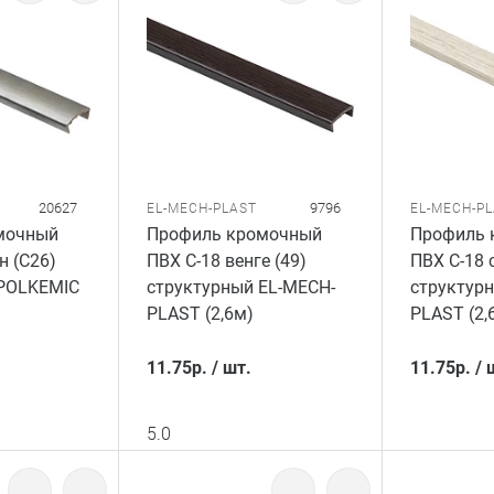
20627
9796
EL-MECH-PLAST
EL-MECH-P
мочный
Профиль кромочный
Профиль 
н (C26)
ПВХ C-18 венге (49)
ПВХ C-18 
 POLKEMIC
структурный EL-MECH-
структур
PLAST (2,6м)
PLAST (2,
11.75
р.
/
шт.
11.75
р.
/
5.0