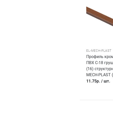
EL-MECH-PLAST
Профиль кро
ПВХ C-18 гру
(16) структур
MECH-PLAST (
11.75
р.
/
шт.