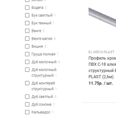
Бодега
2
Бук светлый
1
Бук темный
1
Венге
2
Венге магия
4
Вишня
2
EL-MECH-PLAST
Груша полная
1
Профиль кро
Дуб молочный
4
ПВХ C-18 алю
Дуб молочный
структурный 
структурный
1
PLAST (2,6м)
11.75
р.
/
шт.
Дуб монтерей
структурный
1
Дуб светлый
3
Дуб сонома
1
Кальвадос
1