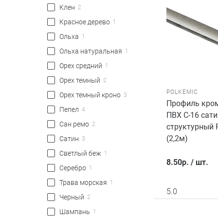
Клен
2
Красное дерево
1
Ольха
1
Ольха натуральная
1
Орех средний
1
Орех темный
2
POLKEMIC
Орех темный кроно
3
Профиль кро
Пепел
4
ПВХ C-16 сати
Сан ремо
2
структурный
(2,2м)
Сатин
3
Светлый беж
1
8.50
р.
/
шт.
Серебро
1
Трава морская
1
5.0
Черный
2
Шампань
1