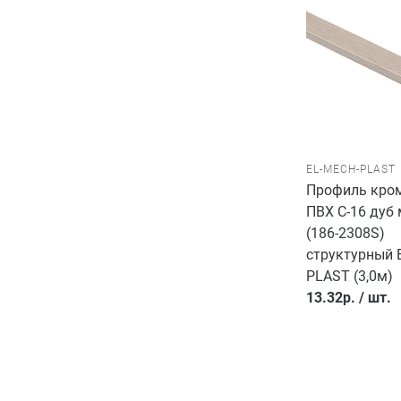
EL-MECH-PLAST
Профиль кро
ПВХ C-16 дуб
(186-2308S)
структурный 
PLAST (3,0м)
13.32
р.
/
шт.