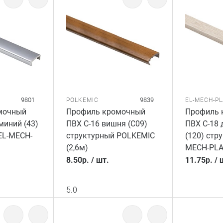
9801
9839
POLKEMIC
EL-MECH-P
мочный
Профиль кромочный
Профиль 
миний (43)
ПВХ C-16 вишня (C09)
ПВХ C-18
EL-MECH-
структурный POLKEMIC
(120) стр
(2,6м)
MECH-PLA
8.50
р.
/
шт.
11.75
р.
/
5.0