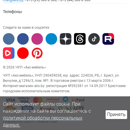
mail@aks.by
, +375 (29) 500 8 500, +375 (44) 500 8 500.
Телефоны
Следите за нами в соцсетях
© 2026 ЧУП «Акс-мебель»
ЧУП «Акс-мебель», УНП 290459038, юр. адрес: 224026, РБ, г. Брест, ул.
Вычулки, д.129А/3, пом. №1. В торговом реестре с 13 марта 2006 г.
Интернет-магазин aks.by: регистрация №392381 от 14.09.2017 Брестским
городским исполнительным комитетом.
Сайт использует файлы cookie. При
нахождении на сайте вы соглашаетесь с
Принять
политикой обработки персональных
Разработка сайта
— Новый Сайт
данных.