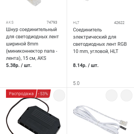
74793
AKS
42622
HLT
Шнур соединительный
Соединитель
для светодиодных лент
электрический для
шириной 8mm
светодиодных лент RGB
(миниконнектор папа -
10 mm, угловой, HLT
лента), 15 см, AKS
5.38
р.
/
шт.
8.14
р.
/
шт.
5.0
Распродажа
- 53%