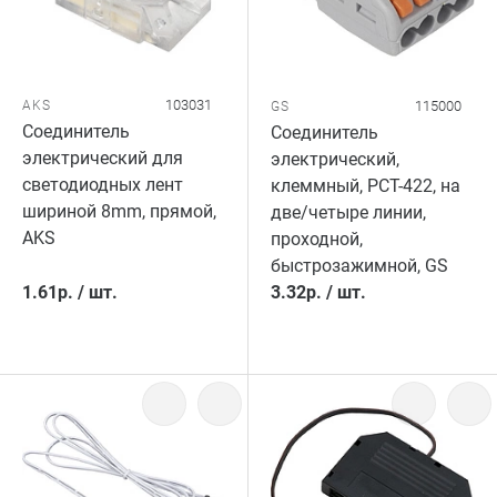
103031
AKS
115000
GS
Соединитель
Соединитель
электрический для
электрический,
светодиодных лент
клеммный, PCT-422, на
шириной 8mm, прямой,
две/четыре линии,
AKS
проходной,
быстрозажимной, GS
1.61
р.
/
шт.
3.32
р.
/
шт.