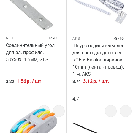
51493
GLS
78716
AKS
Соединительный угол
Шнур соединительный
для ал. профиля,
для светодиодных лент
50х50х11,5мм, GLS
RGB и Bicolor шириной
10mm (лента - провод),
1 м, AKS
1.56
р.
/
шт.
3.12
р.
/
шт.
3.22
8.74
4.7