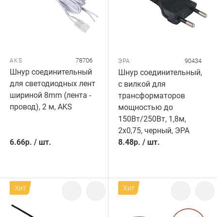
78706
AKS
90434
ЭРА
Шнур соединительный
Шнур соединительный,
для светодиодных лент
с вилкой для
шириной 8mm (лента -
трансформаторов
провод), 2 м, AKS
мощностью до
150Вт/250Вт, 1,8м,
2х0,75, черный, ЭРА
6.66
р.
/
шт.
8.48
р.
/
шт.
Хит
Хит