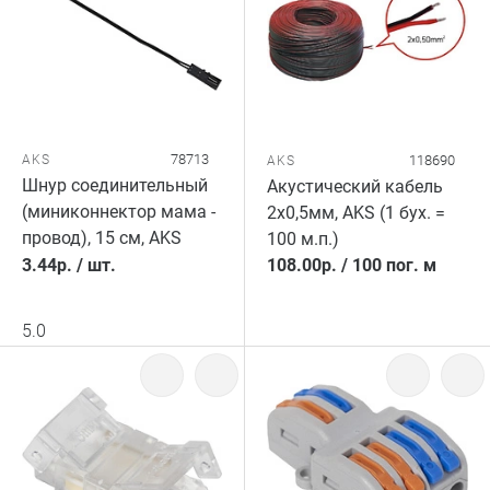
78713
AKS
118690
AKS
Шнур соединительный
Акустический кабель
(миниконнектор мама -
2х0,5мм, AKS (1 бух. =
провод), 15 см, AKS
100 м.п.)
3.44
р.
/
шт.
108.00
р.
/
100 пог. м
5.0