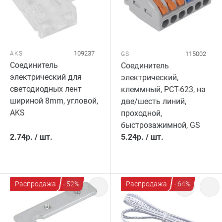
109237
AKS
115002
GS
Соединитель
Соединитель
электрический для
электрический,
светодиодных лент
клеммный, PCT-623, на
шириной 8mm, угловой,
две/шесть линий,
AKS
проходной,
быстрозажимной, GS
2.74
р.
/
шт.
5.24
р.
/
шт.
Распродажа
- 52%
Распродажа
- 64%