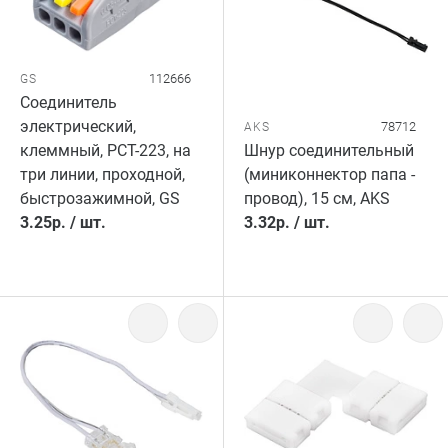
112666
GS
Соединитель
электрический,
78712
AKS
клеммный, PCT-223, на
Шнур соединительный
три линии, проходной,
(миниконнектор папа -
быстрозажимной, GS
провод), 15 см, AKS
3.25
р.
/
шт.
3.32
р.
/
шт.