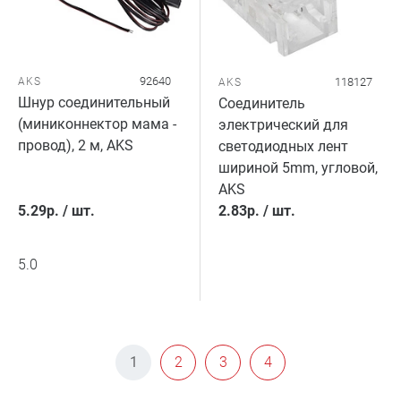
92640
AKS
118127
AKS
Шнур соединительный
Соединитель
(миниконнектор мама -
электрический для
провод), 2 м, AKS
светодиодных лент
шириной 5mm, угловой,
AKS
5.29
р.
/
шт.
2.83
р.
/
шт.
5.0
1
2
3
4