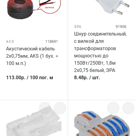
91906
ЭРА
Шнур соединительный,
с вилкой для
118691
AKS
трансформаторов
Акустический кабель
мощностью до
2х0,75мм, AKS (1 бух. =
150Вт/250Вт, 1,8м
100 м.п.)
2х0,75 белый, ЭРА
113.00
р.
/
100 пог. м
8.48
р.
/
шт.