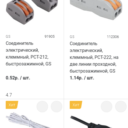
91905
GS
112306
GS
Соединитель
Соединитель
электрический,
электрический,
клеммный, PCT-212,
клеммный, PCT-222, на
быстрозажимной, GS
две линии проходной,
быстрозажимной, GS
0.52
р.
/
шт.
1.14
р.
/
шт.
4.7
Хит
Хит