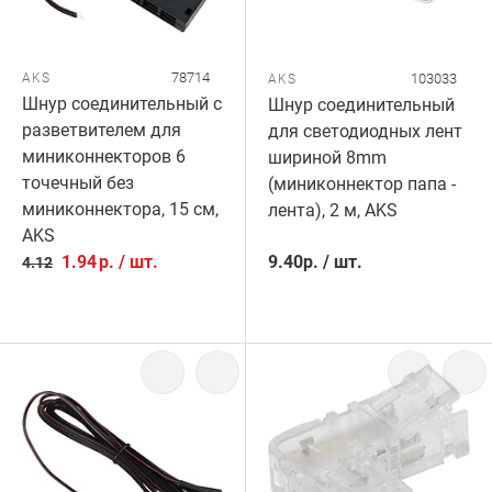
78714
AKS
103033
AKS
Шнур соединительный с
Шнур соединительный
разветвителем для
для светодиодных лент
миниконнекторов 6
шириной 8mm
точечный без
(миниконнектор папа -
миниконнектора, 15 см,
лента), 2 м, AKS
AKS
1.94
р.
/
шт.
9.40
р.
/
шт.
4.12