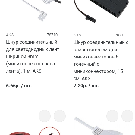
78710
AKS
78715
AKS
Шнур соединительный
Шнур соединительный с
для светодиодных лент
разветвителем для
шириной 8mm
миниконнекторов 6
(миниконнектор папа -
точечный с
лента), 1 м, AKS
миниконнектором, 15
см, AKS
6.66
р.
/
шт.
7.20
р.
/
шт.