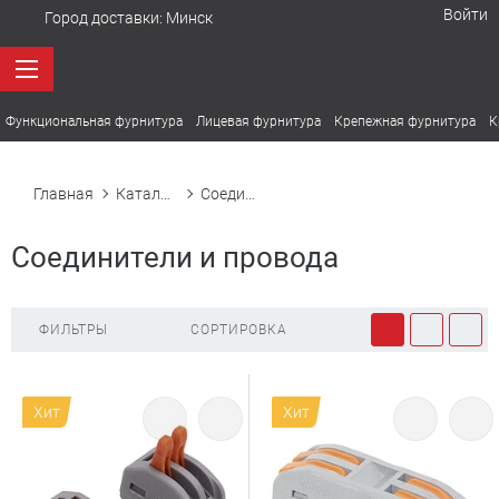
Войти
Город доставки:
Минск
Функциональная фурнитура
Лицевая фурнитура
Крепежная фурнитура
К
Главная
Каталог товаров
Соединители и провода
Соединители и провода
ФИЛЬТРЫ
СОРТИРОВКА
Хит
Хит