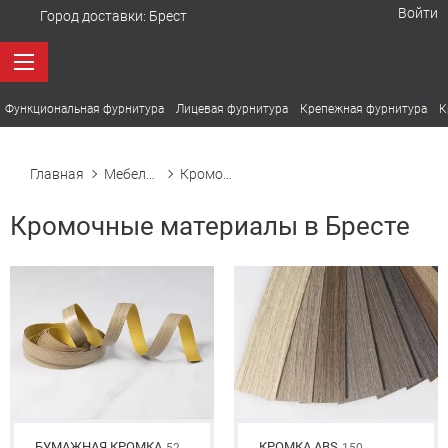
Войти
Город доставки:
Брест
Функциональная фурнитура
Лицевая фурнитура
Крепежная фурнитура
К
Главная
Мебельная фурнитура в Бресте
Кромочные материалы
Кромочные материалы в Бресте
БУМАЖНАЯ КРОМКА
КРОМКА ABS