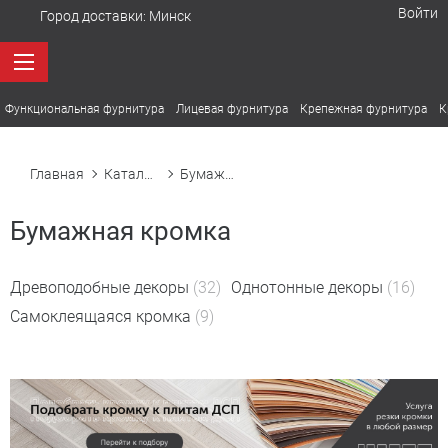
Войти
Город доставки:
Минск
Функциональная фурнитура
Лицевая фурнитура
Крепежная фурнитура
К
Главная
Каталог товаров
Бумажная кромка
Бумажная кромка
Древоподобные декоры
(32)
Однотонные декоры
(16)
Самоклеящаяся кромка
(9)