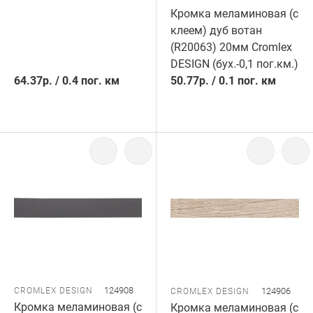
Кромка меламиновая (с
клеем) дуб вотан
(R20063) 20мм Cromlex
DESIGN (бух.-0,1 пог.км.)
64.37
р.
/
0.4 пог. км
50.77
р.
/
0.1 пог. км
124908
CROMLEX DESIGN
124906
CROMLEX DESIGN
Кромка меламиновая (с
Кромка меламиновая (с