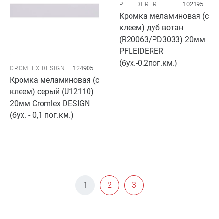
102195
PFLEIDERER
Кромка меламиновая (с
клеем) дуб вотан
(R20063/PD3033) 20мм
PFLEIDERER
(бух.-0,2пог.км.)
124905
CROMLEX DESIGN
Кромка меламиновая (с
клеем) серый (U12110)
20мм Cromlex DESIGN
(бух. - 0,1 пог.км.)
1
2
3