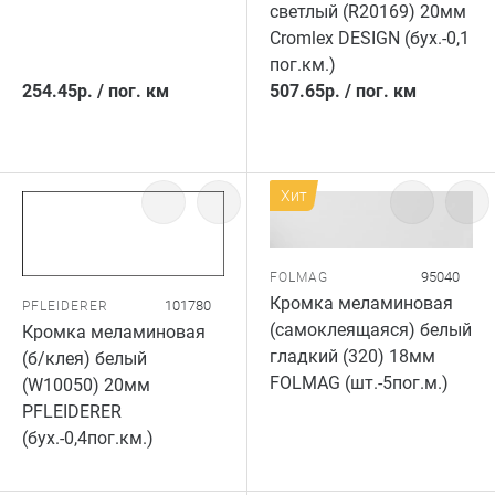
светлый (R20169) 20мм
Cromlex DESIGN (бух.-0,1
пог.км.)
254.45
р.
/
пог. км
507.65
р.
/
пог. км
Хит
95040
FOLMAG
Кромка меламиновая
101780
PFLEIDERER
(самоклеящаяся) белый
Кромка меламиновая
гладкий (320) 18мм
(б/клея) белый
FOLMAG (шт.-5пог.м.)
(W10050) 20мм
PFLEIDERER
(бух.-0,4пог.км.)