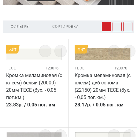
ФИЛЬТРЫ
СОРТИРОВКА
Хит
Хит
123076
123078
TECE
TECE
Кромка меламиновая (с
Кромка меламиновая (с
клеем) белый (20000)
клеем) дуб сонома
20мм TECE (бух. - 0,05
(22150) 20мм TECE (бух.
пог.км.)
- 0,05 пог.км.)
23.83
р.
/
0.05 пог. км
28.17
р.
/
0.05 пог. км