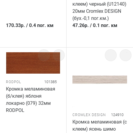
клеем) черный (U12140)
20мм Cromlex DESIGN
(бух.-0,1 пог.км.)
170.33
р.
/
0.4 пог. км
47.26
р.
/
0.1 пог. км
101385
RODPOL
Кромка меламиновая
(б/клея) яблоня
локарно (079) 32мм
RODPOL
124910
CROMLEX DESIGN
Кромка меламиновая (с
клеем) ясень шимо