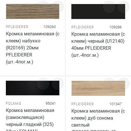
109260
109286
PFLEIDERER
PFLEIDERER
Кромка меламиновая (с
Кромка меламиновая (с
клеем) набукко
клеем) черный (U12140)
(R20169) 20мм
40мм PFLEIDERER
PFLEIDERER
(шт.-4пог.м.)
(шт.-4пог.м.)
95041
FOLMAG
101347
PFLEIDERER
Кромка меламиновая
Кромка меламиновая (с
(самоклеящаяся)
клеем) дуб сонома
черный гладкий (325)
светлый