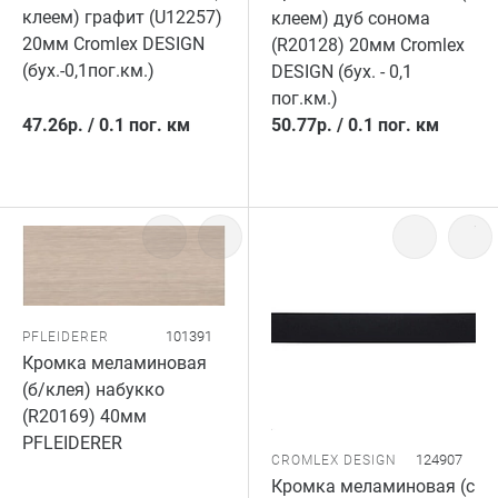
клеем) графит (U12257)
клеем) дуб сонома
20мм Cromlex DESIGN
(R20128) 20мм Cromlex
(бух.-0,1пог.км.)
DESIGN (бух. - 0,1
пог.км.)
47.26
р.
/
0.1 пог. км
50.77
р.
/
0.1 пог. км
101391
PFLEIDERER
Кромка меламиновая
(б/клея) набукко
(R20169) 40мм
PFLEIDERER
124907
CROMLEX DESIGN
Кромка меламиновая (с