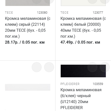
123080
123077
TECE
TECE
Кромка меламиновая (с
Кромка меламиновая (с
клеем) серый (22114)
клеем) белый (20000)
20мм TECE (бух. - 0,05
40мм TECE (бух. - 0,05
пог.км.)
пог.км.)
28.17
р.
/
0.05 пог. км
47.49
р.
/
0.05 пог. км
103559
PFLEIDERER
Кромка меламиновая
(б/клея) черный
(U12140) 20мм
PFLEIDERER