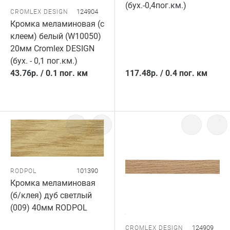
(бух.-0,4пог.км.)
124904
CROMLEX DESIGN
Кромка меламиновая (с
клеем) белый (W10050)
20мм Cromlex DESIGN
(бух. - 0,1 пог.км.)
43.76
р.
/
0.1 пог. км
117.48
р.
/
0.4 пог. км
101390
RODPOL
Кромка меламиновая
(б/клея) дуб светлый
(009) 40мм RODPOL
124909
CROMLEX DESIGN