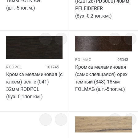
18мм FOLMAG
(R20128/PD3000) 40мм
(шт.-5пог.м.)
PFLEIDERER
(бух.-0,2пог.км.)
95043
FOLMAG
Кромка меламиновая
101745
RODPOL
(самоклеящаяся) орех
Кромка меламиновая (с
темный (348) 18мм
клеем) венге (041)
FOLMAG (шт.-5пог.м.)
32мм RODPOL
(бух.-0,1пог.км.)