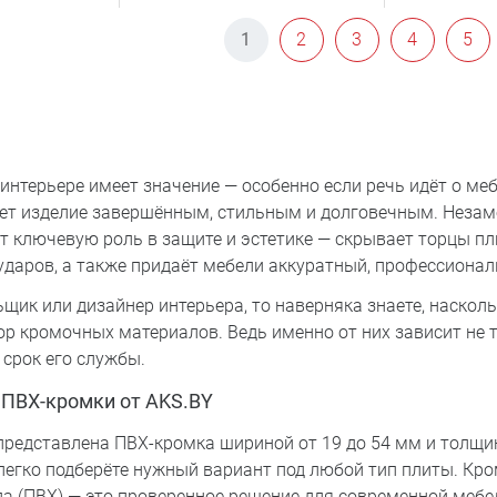
1
2
3
4
5
интерьере имеет значение — особенно если речь идёт о ме
ет изделие завершённым, стильным и долговечным. Незам
ет ключевую роль в защите и эстетике — скрывает торцы пл
 ударов, а также придаёт мебели аккуратный, профессионал
щик или дизайнер интерьера, то наверняка знаете, наскол
р кромочных материалов. Ведь именно от них зависит не 
 срок его службы.
ПВХ-кромки от AKS.BY
редставлена ПВХ-кромка шириной от 19 до 54 мм и толщино
легко подберёте нужный вариант под любой тип плиты. Кро
а (ПВХ) — это проверенное решение для современной мебе