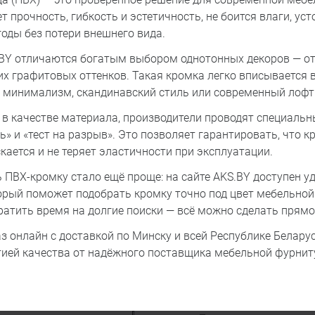
т прочность, гибкость и эстетичность, не боится влаги, ус
годы без потери внешнего вида.
BY отличаются богатым выбором однотонных декоров — от
их графитовых оттенков. Такая кромка легко вписывается 
то минимализм, скандинавский стиль или современный лофт
 в качестве материала, производители проводят специальн
ть» и «тест на разрыв». Это позволяет гарантировать, что к
скается и не теряет эластичности при эксплуатации.
ь ПВХ-кромку стало ещё проще: на сайте AKS.BY доступен 
торый поможет подобрать кромку точно под цвет мебельной
ратить время на долгие поиски — всё можно сделать прямо 
 онлайн с доставкой по Минску и всей Республике Беларус
нтией качества от надёжного поставщика мебельной фурнит