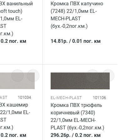
ВХ ванильный
Кромка ПВХ капучино
oft touch)
(7248) 22/1,0мм EL-
/1,0мм EL-
MECH-PLAST
AST
(бух.-0,2пог.км.)
ог.км.)
/
0.2 пог. км
14.81
р.
/
0.01 пог. км
101034
101106
LAST
EL-MECH-PLAST
ВХ кашемир
Кромка ПВХ трюфель
22/1,0мм EL-
коричневый (7340)
AST
22/1,0мм EL-MECH-
ог.км.)
PLAST (бух.-0,2пог.км.)
/
0.2 пог. км
296.26
р.
/
0.2 пог. км