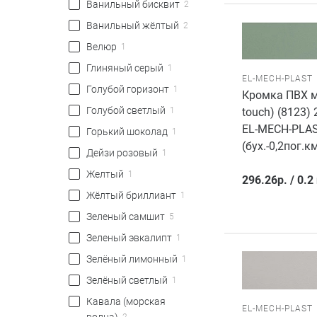
Ванильный бисквит
2
Ванильный жёлтый
2
Велюр
1
Глиняный серый
1
EL-MECH-PLAST
Голубой горизонт
1
Кромка ПВХ м
Голубой светлый
1
touch) (8123)
EL-MECH-PLA
Горький шоколад
1
(бух.-0,2пог.км
Дейзи розовый
1
Желтый
1
296.26
р.
/
0.2
Жёлтый бриллиант
1
Зеленый самшит
5
Зеленый эвкалипт
1
Зелёный лимонный
1
Зелёный светлый
1
Кавала (морская
EL-MECH-PLAST