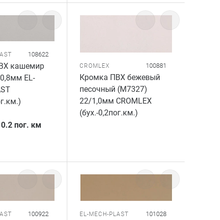
108622
LAST
ВХ кашемир
100881
CROMLEX
Кромка ПВХ бежевый
/0,8мм EL-
песочный (M7327)
AST
22/1,0мм CROMLEX
ог.км.)
(бух.-0,2пог.км.)
/
0.2 пог. км
100922
101028
LAST
EL-MECH-PLAST