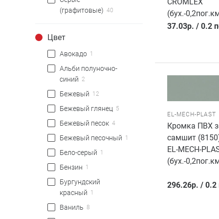
CROMLEX
(графитовые)
40
(бух.-0,2пог.км
37.03
р.
/
0.2 
Цвет
Авокадо
1
Альби полуночно-
синий
2
Бежевый
12
Бежевый глянец
5
EL-MECH-PLAST
Бежевый песок
4
Кромка ПВХ 
самшит (8150
Бежевый песочный
1
EL-MECH-PLA
Бело-серый
1
(бух.-0,2пог.км
Бензин
1
Бургундский
296.26
р.
/
0.2
красный
1
Ваниль
8