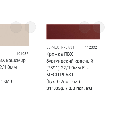
112302
EL-MECH-PLAST
Кромка ПВХ
101032
ВХ кашемир
бургундский красный
2/1,0мм
(7391) 22/1,0мм EL-
MECH-PLAST
ог.км.)
(бух.-0,2пог.км.)
311.05
р.
/
0.2 пог. км