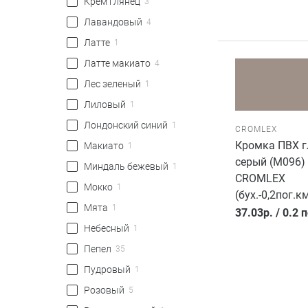
Крем глянец
3
Лавандовый
4
Латте
1
Латте макиато
4
Лес зеленый
1
Лиловый
1
Лондонский синий
1
CROMLEX
Кромка ПВХ 
Макиато
1
серый (M096)
Миндаль бежевый
1
CROMLEX
Мокко
1
(бух.-0,2пог.км
Мята
1
37.03
р.
/
0.2 
Небесный
1
Пепел
35
Пудровый
1
Розовый
5