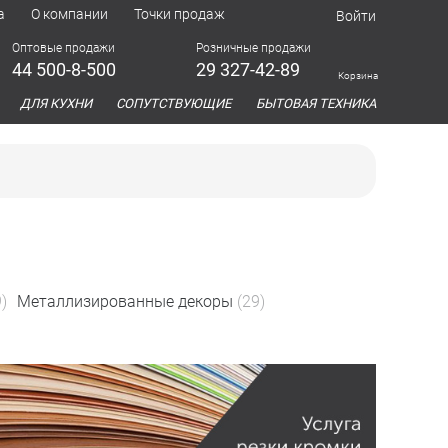
а
О компании
Точки продаж
Войти
Оптовые продажи
Розничные продажи
44 500-8-500
29 327-42-89
Корзина
азина
ДЛЯ КУХНИ
СОПУТСТВУЮЩИЕ
БЫТОВАЯ ТЕХНИКА
)
Металлизированные декоры
(29)