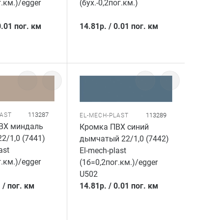
.км.)/egger
(бух.-0,2пог.км.)
0.01 пог. км
14.81
р.
/
0.01 пог. км
113287
113289
LAST
EL-MECH-PLAST
ВХ миндаль
Кромка ПВХ синий
2/1,0 (7441)
дымчатый 22/1,0 (7442)
ast
El-mech-plast
.км.)/egger
(1б=0,2пог.км.)/egger
U502
.
/
пог. км
14.81
р.
/
0.01 пог. км