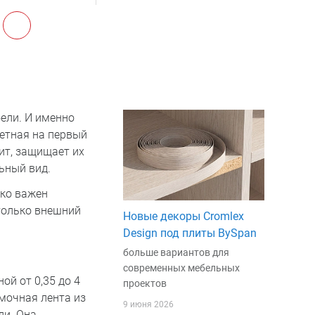
бели. И именно
етная на первый
ит, защищает их
ьный вид.
ько важен
только внешний
Новые декоры Cromlex
Design под плиты BySpan
больше вариантов для
современных мебельных
й от 0,35 до 4
проектов
мочная лента из
9 июня 2026
ли. Она