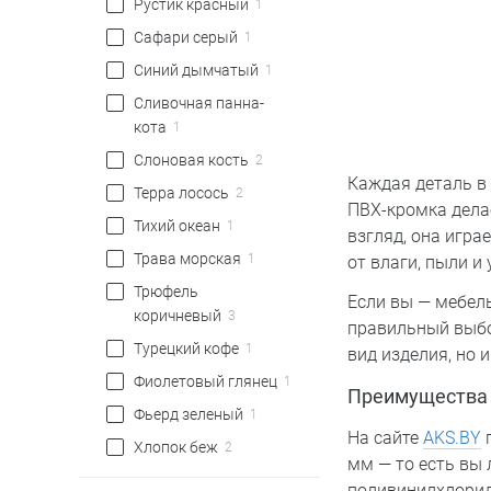
Рустик красный
1
Сафари серый
1
Синий дымчатый
1
Сливочная панна-
кота
1
Слоновая кость
2
Каждая деталь в 
Терра лосось
2
ПВХ-кромка дела
Тихий океан
1
взгляд, она игра
Трава морская
1
от влаги, пыли и
Трюфель
Если вы — мебель
коричневый
3
правильный выбо
Турецкий кофе
1
вид изделия, но и
Фиолетовый глянец
1
Преимущества 
Фьерд зеленый
1
На сайте
AKS.BY
п
Хлопок беж
2
мм — то есть вы 
поливинилхлорид