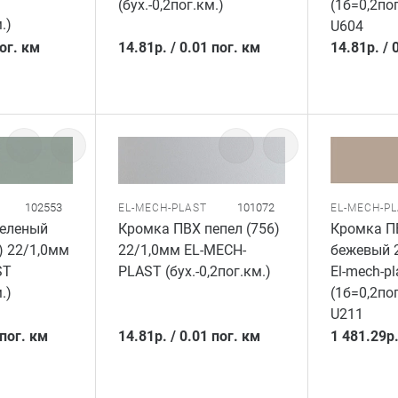
(бух.-0,2пог.км.)
(1б=0,2пог
.)
U604
пог. км
14.81
р.
/
0.01 пог. км
14.81
р.
/
102553
101072
EL-MECH-PLAST
EL-MECH-P
зеленый
Кромка ПВХ пепел (756)
Кромка П
) 22/1,0мм
22/1,0мм EL-MECH-
бежевый 2
ST
PLAST (бух.-0,2пог.км.)
El-mech-pl
.)
(1б=0,2пог
U211
 пог. км
14.81
р.
/
0.01 пог. км
1 481.29
р