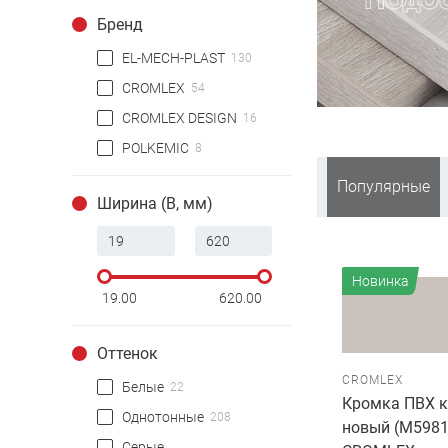
Бренд
EL-MECH-PLAST
130
CROMLEX
54
CROMLEX DESIGN
16
POLKEMIC
8
Популярные
Ширина (B, мм)
Новинка
19.00
620.00
Оттенок
CROMLEX
Белые
22
Кромка ПВХ 
Однотонные
208
новый (M5981
Серые