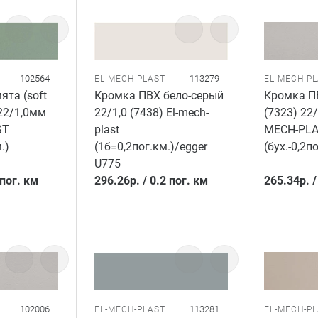
102564
113279
EL-MECH-PLAST
EL-MECH-P
ята (soft
Кромка ПВХ бело-серый
Кромка П
 22/1,0мм
22/1,0 (7438) El-mech-
(7323) 22
ST
plast
MECH-PL
.)
(1б=0,2пог.км.)/egger
(бух.-0,2п
U775
 пог. км
296.26
р.
/
0.2 пог. км
265.34
р.
102006
113281
EL-MECH-PLAST
EL-MECH-P