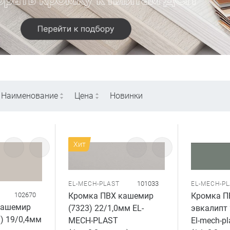
Наименование
Цена
Новинки
Хит
101033
EL-MECH-PLAST
EL-MECH-P
Кромка ПВХ кашемир
Кромка П
102670
кашемир
(7323) 22/1,0мм EL-
эвкалипт 
) 19/0,4мм
MECH-PLAST
El-mech-pl