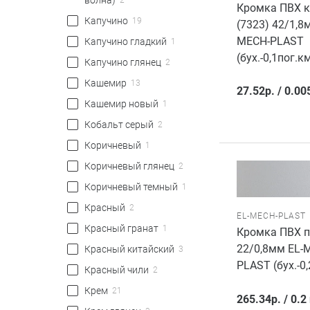
волна)
2
Кромка ПВХ 
Капучино
19
(7323) 42/1,8
MECH-PLAST
Капучино гладкий
1
(бух.-0,1пог.км
Капучино глянец
2
Кашемир
13
27.52
р.
/
0.00
Кашемир новый
1
Кобальт серый
2
Коричневый
1
Коричневый глянец
2
Коричневый темный
1
Красный
2
EL-MECH-PLAST
Красный гранат
1
Кромка ПВХ п
22/0,8мм EL-
Красный китайский
3
PLAST (бух.-0,
Красный чили
2
Крем
21
265.34
р.
/
0.2