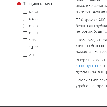
Толщина (s, мм)
идеально сочетае
и служит долгие 
0.4
23
0.45
9
ПВХ-кромки AKS.
белого до глубок
0.6
14
интерьер, будь 
0.8
11
Чтобы убедиться
1
95
«тест на белесос
1.8
25
ломается, не тре
2
31
Выбрать и купит
конструктор
, ко
нужно гадать и т
Оформляйте заказ
удобно и с гара