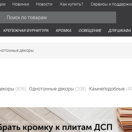
ции
Новинки
Новости
Как купить?
Сервисы и поддержк
Обработка персональных данных
Время работы оптовых продаж
Время работы интернет-маг
КРЕПЕЖНАЯ ФУРНИТУРА
КРОМКА
ОСВЕЩЕНИЕ
ДЛЯ ШКАФА
нотонные декоры
декоры
(838)
Однотонные декоры
(208)
Камнеподобные
(49