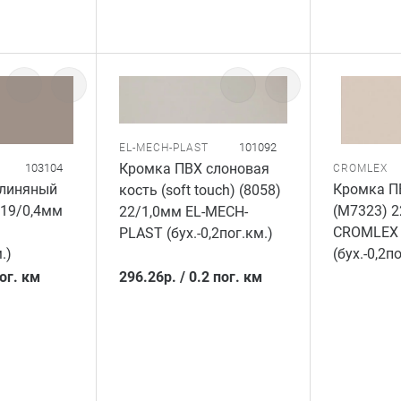
101092
EL-MECH-PLAST
Кромка ПВХ слоновая
103104
CROMLEX
глиняный
Кромка П
кость (soft touch) (8058)
 19/0,4мм
(M7323) 2
22/1,0мм EL-MECH-
CROMLEX
PLAST (бух.-0,2пог.км.)
.)
(бух.-0,2п
пог. км
296.26
р.
/
0.2 пог. км