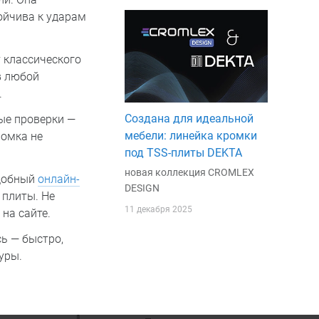
тойчива к ударам
 классического
в любой
.
Создана для идеальной
ые проверки —
мебели: линейка кромки
ромка не
под TSS-плиты DEKTA
новая коллекция CROMLEX
удобный
онлайн-
DESIGN
 плиты. Не
11 декабря 2025
на сайте.
ь — быстро,
уры.