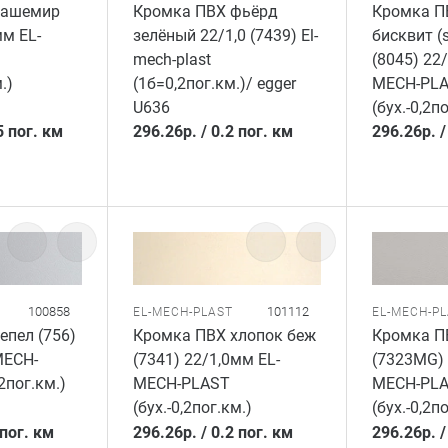
кашемир
Кромка ПВХ фьёрд
Кромка П
мм EL-
зелёный 22/1,0 (7439) El-
бисквит (s
mech-plast
(8045) 22
.)
(1б=0,2пог.км.)/ egger
MECH-PL
U636
(бух.-0,2п
5 пог. км
296.26
р.
/
0.2 пог. км
296.26
р.
100858
101112
EL-MECH-PLAST
EL-MECH-P
епел (756)
Кромка ПВХ хлопок беж
Кромка П
MECH-
(7341) 22/1,0мм EL-
(7323MG) 
2пог.км.)
MECH-PLAST
MECH-PL
(бух.-0,2пог.км.)
(бух.-0,2п
 пог. км
296.26
р.
/
0.2 пог. км
296.26
р.