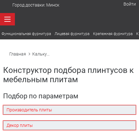
Войти
Город доставки:
Минск
Функциональная фурнитура
Лицевая фурнитура
Крепежная фурнитура
К
Главная
Калькулятор плинтусов
Конструктор подбора плинтусов к
мебельным плитам
Подбор по параметрам
Производитель плиты
Декор плиты