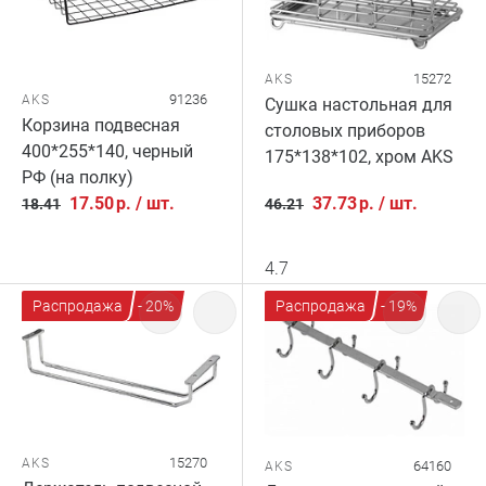
15272
AKS
91236
AKS
Сушка настольная для
Корзина подвесная
столовых приборов
400*255*140, черный
175*138*102, хром AKS
РФ (на полку)
17.50
р.
/
шт.
37.73
р.
/
шт.
18.41
46.21
4.7
Распродажа
- 20%
Распродажа
- 19%
15270
AKS
64160
AKS