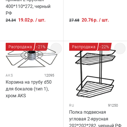
400*110*272, черный
РФ
19.02
р.
/
шт.
20.76
р.
/
шт.
24.34
27.68
Распродажа
- 21%
Распродажа
- 22%
12095
AKS
Корзина на трубу d50
для бокалов (тип 1),
хром AKS
91250
RU
Полка подвесная
угловая 2-ярусная
202*202*282, черный РФ