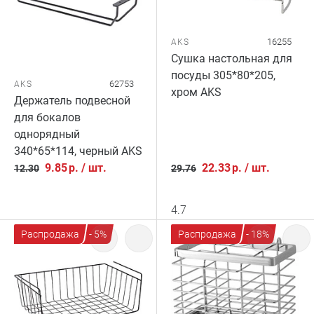
16255
AKS
Сушка настольная для
посуды 305*80*205,
62753
AKS
хром AKS
Держатель подвесной
для бокалов
однорядный
340*65*114, черный AKS
9.85
р.
/
шт.
22.33
р.
/
шт.
12.30
29.76
4.7
Распродажа
- 5%
Распродажа
- 18%