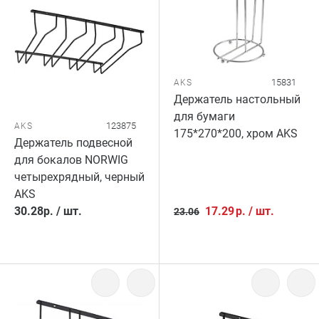
15831
AKS
Держатель настольный
для бумаги
123875
AKS
175*270*200, хром AKS
Держатель подвесной
для бокалов NORWIG
четырехрядный, черный
AKS
30.28
р.
/
шт.
17.29
р.
/
шт.
23.06