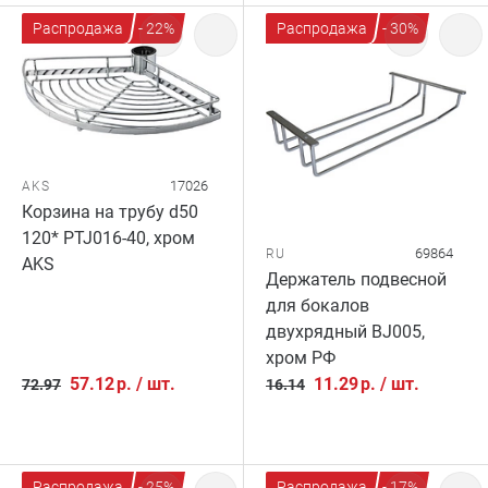
Распродажа
- 22%
Распродажа
- 30%
17026
AKS
Корзина на трубу d50
120* PTJ016-40, хром
69864
RU
AKS
Держатель подвесной
для бокалов
двухрядный BJ005,
хром РФ
57.12
р.
/
шт.
11.29
р.
/
шт.
72.97
16.14
Распродажа
- 25%
Распродажа
- 17%