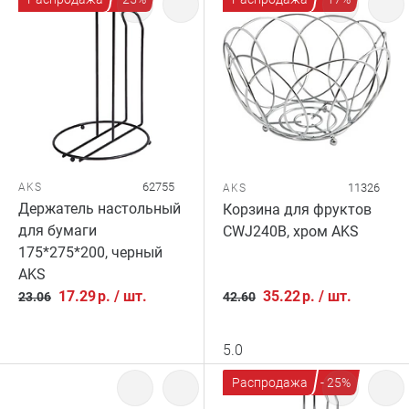
62755
AKS
11326
AKS
Держатель настольный
Корзина для фруктов
для бумаги
CWJ240B, хром AKS
175*275*200, черный
AKS
17.29
р.
/
шт.
35.22
р.
/
шт.
23.06
42.60
5.0
Распродажа
- 25%