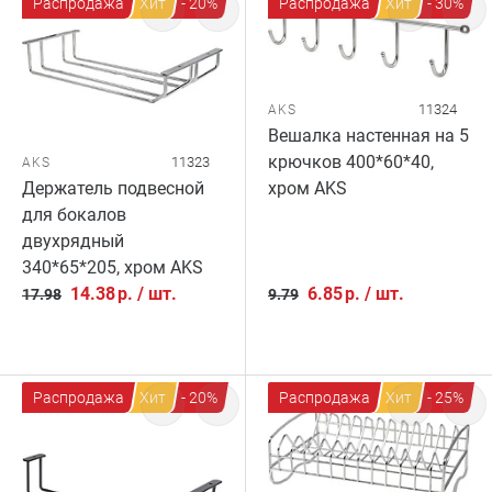
Распродажа
Хит
- 20%
Распродажа
Хит
- 30%
11324
AKS
Вешалка настенная на 5
крючков 400*60*40,
11323
AKS
хром AKS
Держатель подвесной
для бокалов
двухрядный
340*65*205, хром AKS
14.38
р.
/
шт.
6.85
р.
/
шт.
17.98
9.79
Распродажа
Хит
- 20%
Распродажа
Хит
- 25%