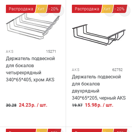
Распродажа
Хит
- 20%
Распродажа
Хит
- 20%
15271
AKS
Держатель подвесной
для бокалов
62752
AKS
четырехрядный
Держатель подвесной
340*65*405, хром AKS
для бокалов
двухрядный
340*65*205, черный AKS
24.23
р.
/
шт.
15.98
р.
/
шт.
30.28
19.97