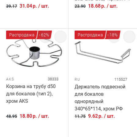
31.04
р.
/
шт.
18.68
р.
/
шт.
39.17
23.90
Распродажа
- 62%
Распродажа
- 18%
38333
115527
AKS
RU
Корзина на трубу d50
Держатель подвесной
для бокалов (тип 2),
для бокалов
хром AKS
однорядный
340*65*114, хром РФ
18.80
р.
/
шт.
9.62
р.
/
шт.
48.95
11.75