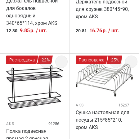
Держатель подвесной
Держатель подвесной
для бокалов
для кружек 380*45*90,
однорядный
хром AKS
340*65*114, хром AKS
9.85
р.
/
шт.
16.76
р.
/
шт.
12.30
20.81
Распродажа
- 22%
Распродажа
- 25%
15267
AKS
Сушка настольная для
посуды 215*85*210,
91256
AKS
хром AKS
Полка подвесная
прямая 2-ярусная