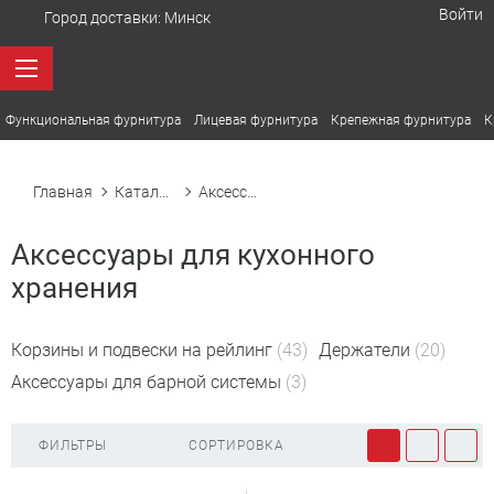
Войти
Город доставки:
Минск
Функциональная фурнитура
Лицевая фурнитура
Крепежная фурнитура
К
Главная
Каталог товаров
Аксессуары для кухонного хранения
Аксессуары для кухонного
хранения
Корзины и подвески на рейлинг
(43)
Держатели
(20)
Аксессуары для барной системы
(3)
ФИЛЬТРЫ
СОРТИРОВКА