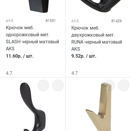
81551
AKS
81429
AKS
Крючок меб.
Крючок меб.
однорожковый мет.
двухрожковый мет.
SLASH черный матовый
RUNA черный матовый
AKS
AKS
11.60
р.
/
шт.
9.52
р.
/
шт.
4.7
4.7