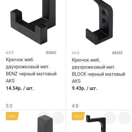
80662
AKS
88355
AKS
Крючок меб.
Крючок меб.
двухрожковый мет.
двухрожковый мет.
BENZ черный матовый
BLOCK черный матовый
AKS
AKS
14.54
р.
/
шт.
9.43
р.
/
шт.
5.0
4.8
Хит
Хит