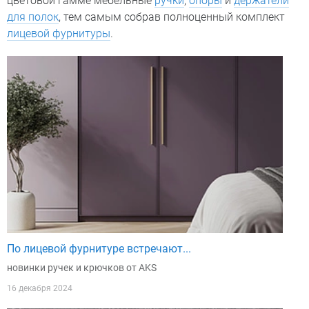
цветовой гамме мебельные
ручки
,
опоры
и
держатели
для полок
, тем самым собрав полноценный комплект
лицевой фурнитуры
.
По лицевой фурнитуре встречают...
новинки ручек и крючков от AKS
16 декабря 2024