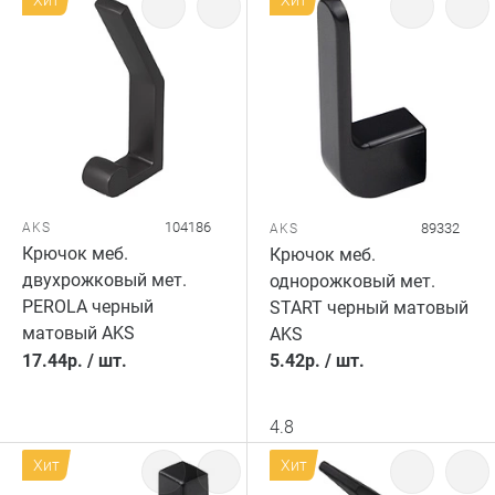
Хит
Хит
104186
AKS
89332
AKS
Крючок меб.
Крючок меб.
двухрожковый мет.
однорожковый мет.
PEROLA черный
START черный матовый
матовый AKS
AKS
17.44
р.
/
шт.
5.42
р.
/
шт.
4.8
Хит
Хит