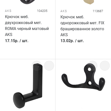
104205
AKS
113687
AKS
Крючок меб.
Крючок меб.
двухрожковый мет.
однорожковый мет. FIX
ROMA черный матовый
брашированное золото
AKS
AKS
17.15
р.
/
шт.
13.02
р.
/
шт.