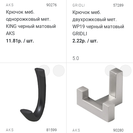
90276
AKS
57289
GRIDLI
Крючок меб.
Крючок меб.
однорожковый мет.
двухрожковый мет.
KING черный матовый
WP19 черный матовый
AKS
GRIDLI
11.81
р.
/
шт.
2.22
р.
/
шт.
5.0
81599
AKS
90280
AKS