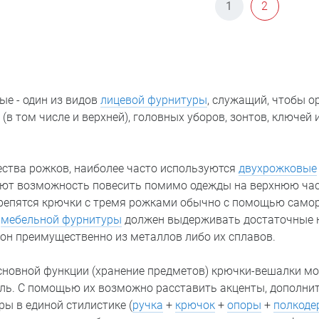
1
2
е - один из видов
лицевой фурнитуры
, служащий, чтобы о
(в том числе и верхней), головных уборов, зонтов, ключей 
ества рожков, наиболее часто используются
двухрожковые
ают возможность повесить помимо одежды на верхнюю час
Крепятся крючки с тремя рожками обычно с помощью саморе
д
мебельной фурнитуры
должен выдерживать достаточные н
 он преимущественно из металлов либо их сплавов.
новной функции (хранение предметов) крючки-вешалки мо
ль. С помощью их возможно расставить акценты, дополни
ы в единой стилистике (
ручка
+
крючок
+
опоры
+
полкоде