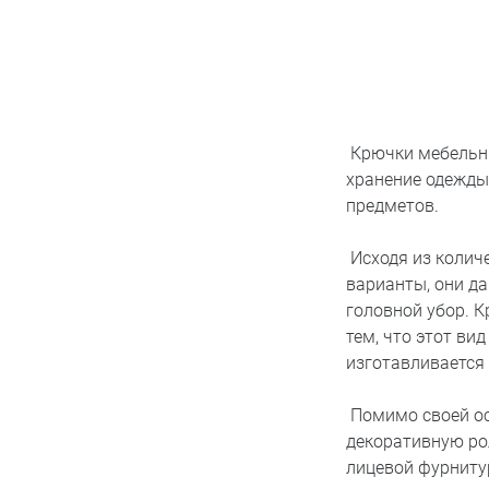
Крючки мебельны
хранение одежды 
предметов.
Исходя из колич
варианты, они д
головной убор. 
тем, что этот ви
изготавливается
Помимо своей ос
декоративную ро
лицевой фурнитур