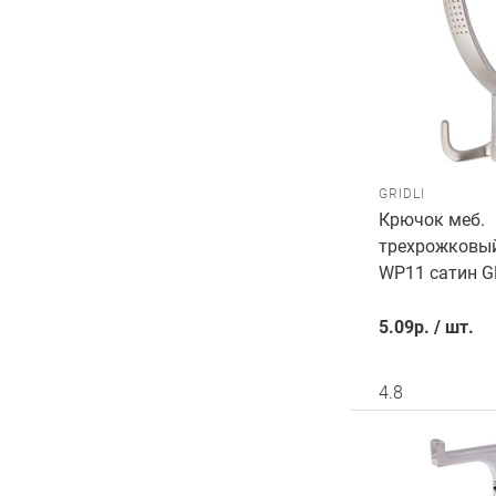
GRIDLI
Крючок меб.
трехрожковый
WP11 сатин G
5.09
р.
/
шт.
4.8