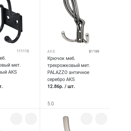
111110
81199
AKS
еб.
Крючок меб.
овый мет.
трехрожковый мет.
ный AKS
PALAZZO античное
серебро AKS
т.
12.86
р.
/
шт.
5.0