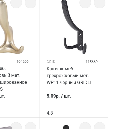
104206
115669
GRIDLI
еб.
Крючок меб.
овый мет.
трехрожковый мет.
шированное
WP11 черный GRIDLI
KS
шт.
5.09
р.
/
шт.
4.8