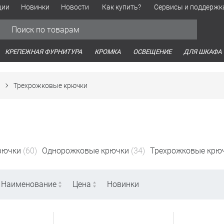
ции
Новинки
Новости
Как купить?
Сервисы и поддержк
Обработка персональных данных
Время работы оптовых продаж
Время работы интернет-маг
КРЕПЕЖНАЯ ФУРНИТУРА
КРОМКА
ОСВЕЩЕНИЕ
ДЛЯ ШКАФА
Трехрожковые крючки
рючки
(60)
Однорожковые крючки
(34)
Трехрожковые крю
Наименование
Цена
Новинки