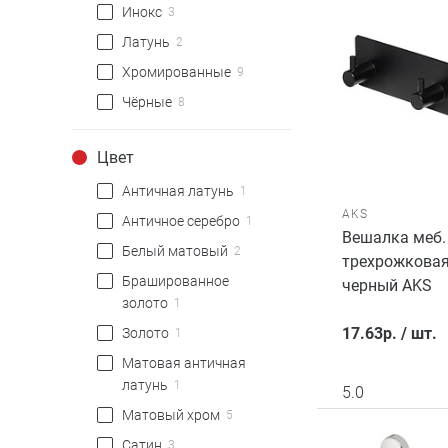
Инокс
3
Латунь
2
Хромированные
9
Чёрные
8
Цвет
Античная латунь
1
AKS
Античное серебро
1
Вешалка меб.
Белый матовый
2
трехрожковая
Брашированное
черный AKS
золото
1
17.63
р.
/
шт.
Золото
1
Матовая античная
латунь
1
5.0
Матовый хром
5
Сатин
3