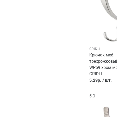
GRIDLI
Крючок меб.
трехрожковый
WP59 хром м
GRIDLI
5.29
р.
/
шт.
5.0