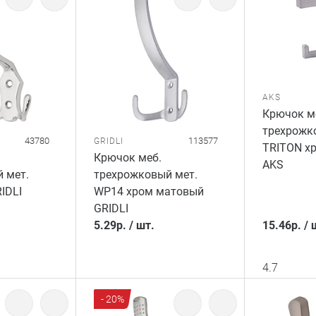
AKS
Крючок м
трехрожк
43780
113577
GRIDLI
TRITON х
Крючок меб.
AKS
 мет.
трехрожковый мет.
IDLI
WP14 хром матовый
GRIDLI
5.29
р.
/
шт.
15.46
р.
/
4.7
- 20%