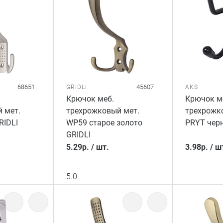
68651
45607
GRIDLI
AKS
Крючок меб.
Крючок м
 мет.
трехрожковый мет.
трехрожк
RIDLI
WP59 старое золото
PRYT чер
GRIDLI
5.29
р.
/
шт.
3.98
р.
/
ш
5.0