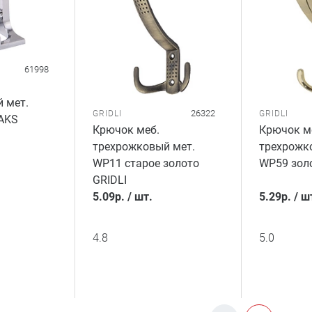
61998
 мет.
26322
GRIDLI
GRIDLI
AKS
Крючок меб.
Крючок м
трехрожковый мет.
трехрожк
WP11 старое золото
WP59 золо
GRIDLI
5.09
р.
/
шт.
5.29
р.
/
ш
4.8
5.0