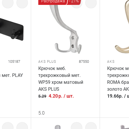
Распродажа
- 21%
105187
87550
AKS PLUS
AKS
Крючок меб.
Крючок м
 мет. PLAY
трехрожковый мет.
трехрожк
WP59 хром матовый
ROMA бра
AKS PLUS
золото A
4.20
р.
/
шт.
19.66
р.
/
5.29
5.0