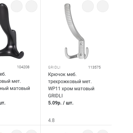
104208
113575
GRIDLI
еб.
Крючок меб.
овый мет.
трехрожковый мет.
ный матовый
WP11 хром матовый
GRIDLI
шт.
5.09
р.
/
шт.
4.8