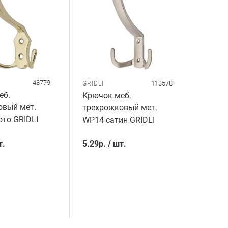
43779
113578
GRIDLI
еб.
Крючок меб.
овый мет.
трехрожковый мет.
то GRIDLI
WP14 сатин GRIDLI
т.
5.29
р.
/
шт.