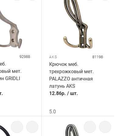
92988
81198
AKS
еб.
Крючок меб.
овый мет.
трехрожковый мет.
н GRIDLI
PALAZZO античная
латунь AKS
т.
12.86
р.
/
шт.
5.0