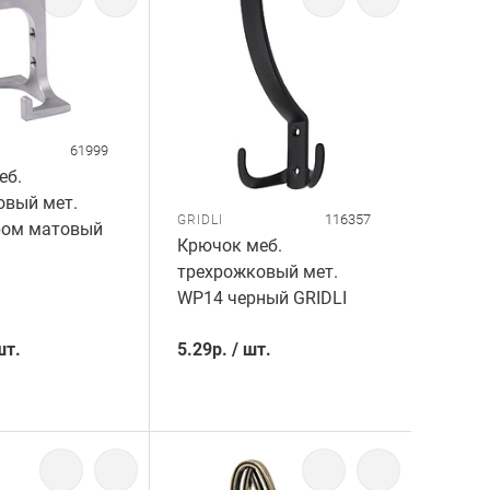
61999
еб.
овый мет.
116357
GRIDLI
ром матовый
Крючок меб.
трехрожковый мет.
WP14 черный GRIDLI
шт.
5.29
р.
/
шт.