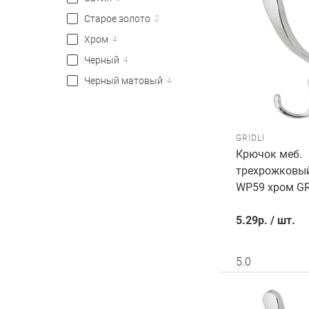
Старое золото
2
Хром
4
Черный
4
Черный матовый
4
GRIDLI
Крючок меб.
трехрожковый
WP59 хром GR
5.29
р.
/
шт.
5.0