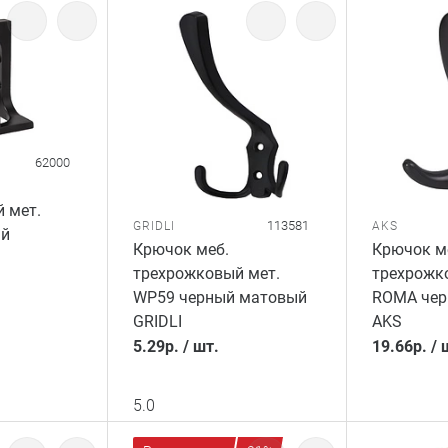
62000
 мет.
113581
GRIDLI
AKS
ый
Крючок меб.
Крючок м
трехрожковый мет.
трехрожк
WP59 черный матовый
ROMA чер
GRIDLI
AKS
5.29
р.
/
шт.
19.66
р.
/
5.0