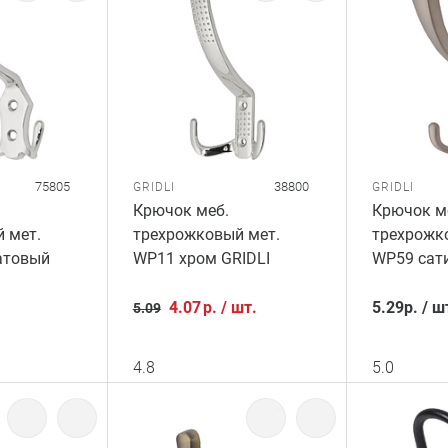
75805
38800
GRIDLI
GRIDLI
Крючок меб.
Крючок м
 мет.
трехрожковый мет.
трехрожк
атовый
WP11 хром GRIDLI
WP59 сати
4.07
р.
/
шт.
5.29
р.
/
ш
5.09
4.8
5.0