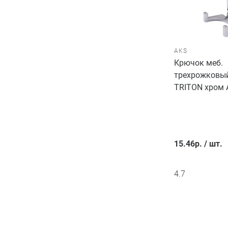
AKS
Крючок меб.
трехрожковый
TRITON хром 
15.46
р.
/
шт.
4.7