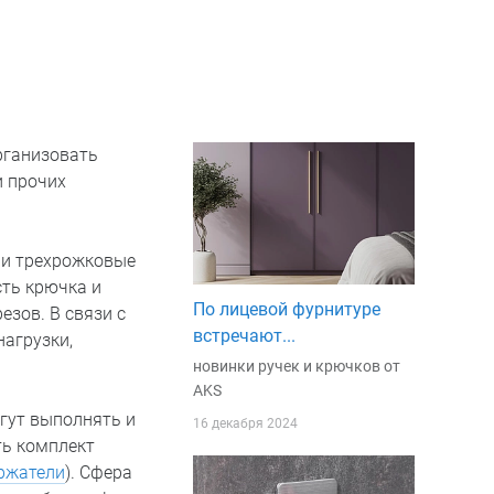
рганизовать
и прочих
и трехрожковые
ть крючка и
По лицевой фурнитуре
зов. В связи с
встречают...
агрузки,
новинки ручек и крючков от
AKS
гут выполнять и
16 декабря 2024
ть комплект
ржатели
). Сфера