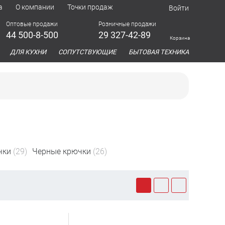
а
О компании
Точки продаж
Войти
Оптовые продажи
Розничные продажи
44 500-8-500
29 327-42-89
Корзина
азина
ДЛЯ КУХНИ
СОПУТСТВУЮЩИЕ
БЫТОВАЯ ТЕХНИКА
чки
(29)
Черные крючки
(26)