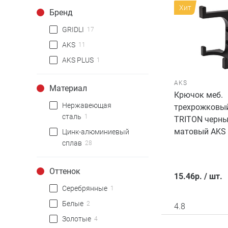
Хит
Бренд
GRIDLI
17
AKS
11
AKS PLUS
1
AKS
Материал
Крючок меб.
Нержавеющая
трехрожковый
сталь
1
TRITON черн
матовый AKS
Цинк-алюминиевый
сплав
28
Оттенок
15.46
р.
/
шт.
Cеребрянные
1
Белые
2
4.8
Золотые
4