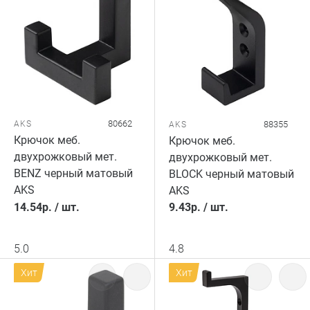
80662
AKS
88355
AKS
Крючок меб.
Крючок меб.
двухрожковый мет.
двухрожковый мет.
BENZ черный матовый
BLOCK черный матовый
AKS
AKS
14.54
р.
/
шт.
9.43
р.
/
шт.
5.0
4.8
Хит
Хит