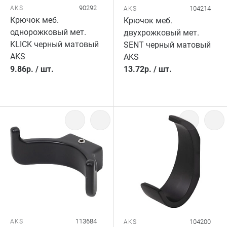
90292
AKS
104214
AKS
Крючок меб.
Крючок меб.
однорожковый мет.
двухрожковый мет.
KLICK черный матовый
SENT черный матовый
AKS
AKS
9.86
р.
/
шт.
13.72
р.
/
шт.
113684
AKS
104200
AKS