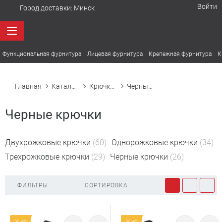
Войти
Город доставки:
Минск
Функциональная фурнитура
Лицевая фурнитура
Крепежная фурнитура
К
Главная
Каталог товаров
Крючки мебельные
Черные крючки
Черные крючки
Двухрожковые крючки
(60)
Однорожковые крючки
(34)
Трехрожковые крючки
(29)
Черные крючки
(26)
ФИЛЬТРЫ
СОРТИРОВКА