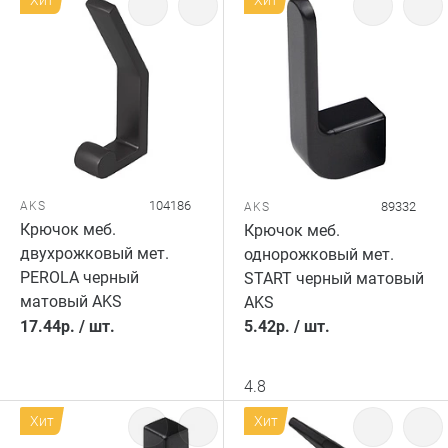
Хит
Хит
104186
AKS
89332
AKS
Крючок меб.
Крючок меб.
двухрожковый мет.
однорожковый мет.
PEROLA черный
START черный матовый
матовый AKS
AKS
17.44
р.
/
шт.
5.42
р.
/
шт.
4.8
Хит
Хит