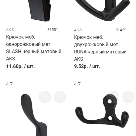
81551
AKS
81429
AKS
Крючок меб.
Крючок меб.
однорожковый мет.
двухрожковый мет.
SLASH черный матовый
RUNA черный матовый
AKS
AKS
11.60
р.
/
шт.
9.52
р.
/
шт.
4.7
4.7