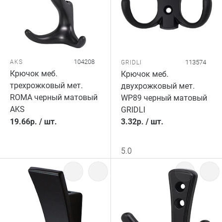
104208
AKS
113574
GRIDLI
Крючок меб.
Крючок меб.
трехрожковый мет.
двухрожковый мет.
ROMA черный матовый
WP89 черный матовый
AKS
GRIDLI
19.66
р.
/
шт.
3.32
р.
/
шт.
5.0