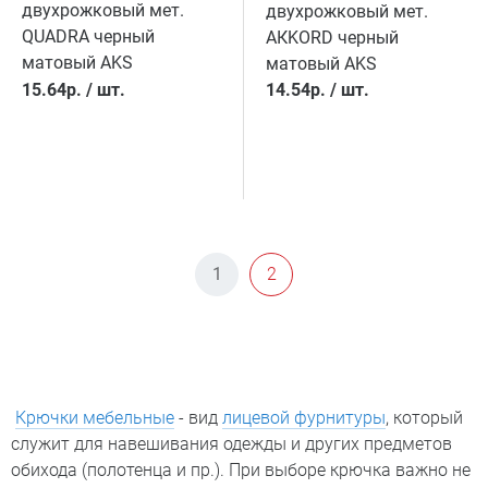
двухрожковый мет.
двухрожковый мет.
QUADRA черный
AКKORD черный
матовый AKS
матовый AKS
15.64
р.
/
шт.
14.54
р.
/
шт.
1
2
Крючки мебельные
- вид
лицевой фурнитуры
, который
служит для навешивания одежды и других предметов
обихода (полотенца и пр.). При выборе крючка важно не