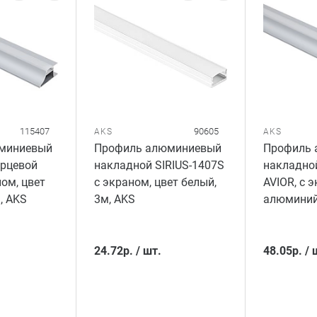
115407
90605
AKS
AKS
миниевый
Профиль алюминиевый
Профиль 
рцевой
накладной SIRIUS-1407S
накладно
ном, цвет
с экраном, цвет белый,
AVIOR, с 
, AKS
3м, AKS
алюминий,
24.72
р.
/
шт.
48.05
р.
/