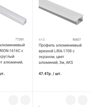
77260
90607
AKS
алюминиевый
Профиль алюминиевый
RION-1616C с
врезной LIRA-1708 с
круглый
экраном, цвет
ет алюминий,
алюминий, 3м, AKS
шт.
47.47
р.
/
шт.