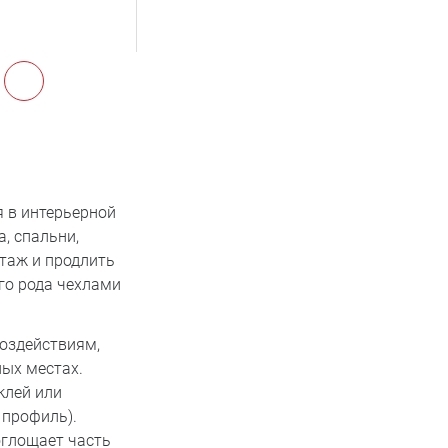
 в интерьерной
, спальни,
нтаж и продлить
го рода чехлами
оздействиям,
ных местах.
клей или
профиль).
глощает часть