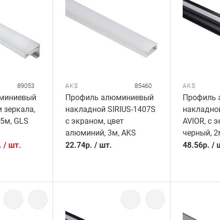
89053
85460
AKS
AKS
миниевый
Профиль алюминиевый
Профиль 
 зеркала,
накладной SIRIUS-1407S
накладно
05м, GLS
с экраном, цвет
AVIOR, с 
алюминий, 3м, AKS
черный, 2
.
/
шт.
22.74
р.
/
шт.
48.56
р.
/