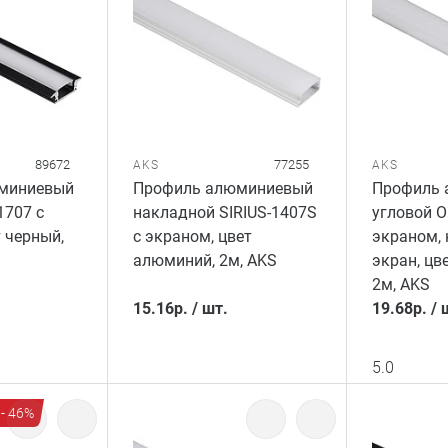
89672
77255
AKS
AKS
миниевый
Профиль алюминиевый
Профиль 
1707 с
накладной SIRIUS-1407S
угловой O
 черный,
с экраном, цвет
экраном, 
алюминий, 2м, AKS
экран, цв
2м, AKS
15.16
р.
/
шт.
19.68
р.
/
5.0
- 46%