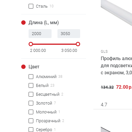
Сталь
10
Длина (L, мм)
2 000.00
3 050.00
GLS
Профиль алю
для подсветки
Цвет
с экраном, 3,
Алюминий
38
Белый
23
72.00
р
134.32
Бесцветный
2
Золотой
7
4.7
Молочный
1
Прозрачный
2
Серебро
1