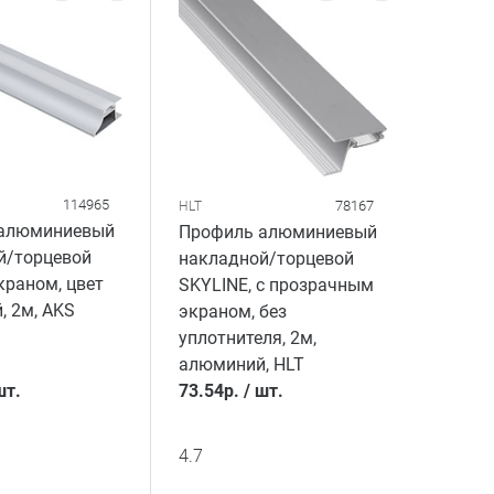
114965
78167
HLT
алюминиевый
Профиль алюминиевый
й/торцевой
накладной/торцевой
экраном, цвет
SKYLINE, с прозрачным
 2м, AKS
экраном, без
уплотнителя, 2м,
алюминий, HLT
шт.
73.54
р.
/
шт.
4.7