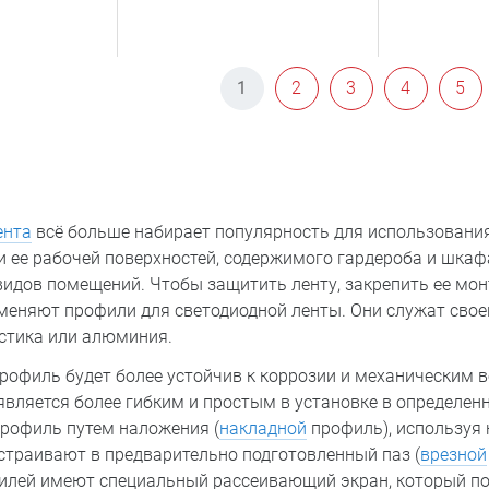
1
2
3
4
5
ента
всё больше набирает популярность для использования
 и ее рабочей поверхностей, содержимого гардероба и шкафа
видов помещений. Чтобы защитить ленту, закрепить ее мо
меняют профили для светодиодной ленты. Они служат свое
астика или алюминия.
филь будет более устойчив к коррозии и механическим в
вляется более гибким и простым в установке в определен
рофиль путем наложения (
накладной
профиль), используя 
страивают в предварительно подготовленный паз (
врезной
лей имеют специальный рассеивающий экран, который по