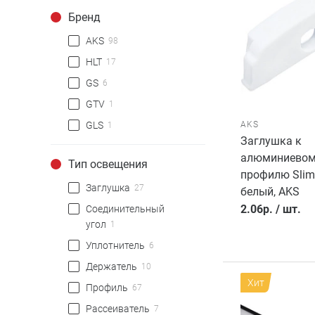
Бренд
AKS
98
HLT
17
GS
6
GTV
1
AKS
GLS
1
Заглушка к
алюминиево
Тип освещения
профилю Slim
Заглушка
27
белый, AKS
2.06
р.
/
шт.
Соединительный
угол
1
Уплотнитель
6
Держатель
10
Хит
Профиль
67
Рассеиватель
7