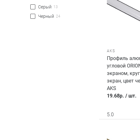
Серый
13
Черный
24
AKS
Профиль алю
угловой ORIO
экраном, кру
экран, цвет ч
AKS
19.68
р.
/
шт.
5.0