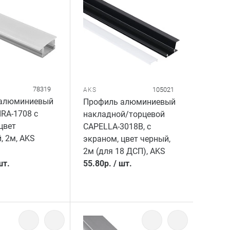
78319
105021
AKS
алюминиевый
Профиль алюминиевый
IRA-1708 с
накладной/торцевой
цвет
CAPELLA-3018B, с
 2м, AKS
экраном, цвет черный,
2м (для 18 ДСП), AKS
шт.
55.80
р.
/
шт.