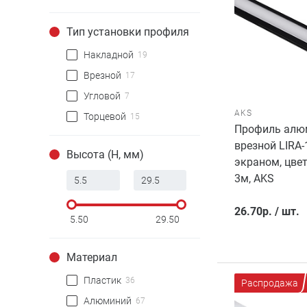
Тип установки профиля
Накладной
19
Врезной
17
Угловой
7
AKS
Торцевой
15
Профиль алю
врезной LIRA-
Высота (H, мм)
экраном, цвет
3м, AKS
26.70
р.
/
шт.
5.50
29.50
Материал
Пластик
36
Распродажа
Алюминий
67