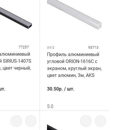
77257
93713
AKS
алюминиевый
Профиль алюминиевый
 SIRIUS-1407S
угловой ORION-1616C с
, цвет черный,
экраном, круглый экран,
цвет алюмин, 3м, AKS
шт.
30.50
р.
/
шт.
5.0