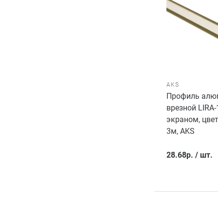
AKS
Профиль алю
врезной LIRA-
экраном, цвет
3м, AKS
28.68
р.
/
шт.