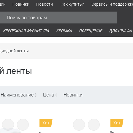
ции
Новинки
Новости
Как купить?
Сервисы и поддержк
Обработка персональных данных
Время работы оптовых продаж
Время работы интернет-маг
КРЕПЕЖНАЯ ФУРНИТУРА
КРОМКА
ОСВЕЩЕНИЕ
ДЛЯ ШКАФА
диодной ленты
й ленты
Наименование
Цена
Новинки
Хит
Хит