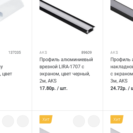
137035
89609
AKS
AKS
Профиль алюминиевый
Профиль 
му
врезной LIRA-1707 с
накладной
, цвет
экраном, цвет черный,
с экраном
2м, AKS
3м, AKS
17.80
р.
/
шт.
24.72
р.
/
Хит
Хит