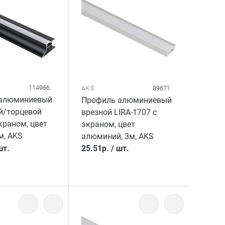
114966
89671
AKS
алюминиевый
Профиль алюминиевый
й/торцевой
врезной LIRA-1707 с
экраном, цвет
экраном, цвет
м, AKS
алюминий, 3м, AKS
шт.
25.51
р.
/
шт.