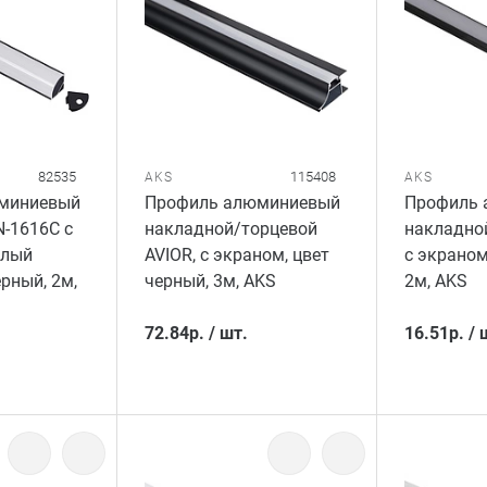
82535
115408
AKS
AKS
миниевый
Профиль алюминиевый
Профиль 
N-1616C с
накладной/торцевой
накладной
глый
AVIOR, с экраном, цвет
с экраном
ерный, 2м,
черный, 3м, AKS
2м, AKS
72.84
р.
/
шт.
16.51
р.
/