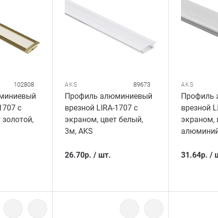
102808
89673
AKS
AKS
миниевый
Профиль алюминиевый
Профиль 
1707 с
врезной LIRA-1707 с
врезной L
 золотой,
экраном, цвет белый,
экраном, 
3м, AKS
алюминий,
26.70
р.
/
шт.
31.64
р.
/