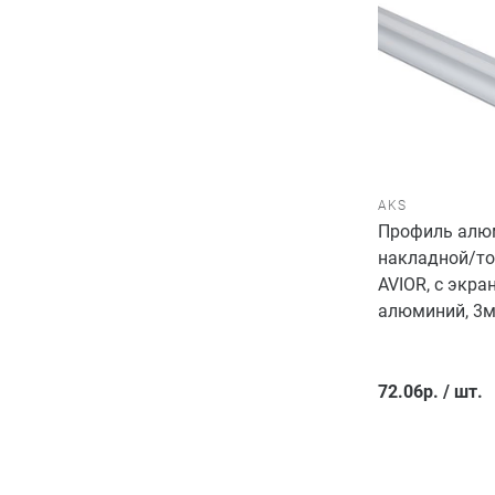
AKS
Профиль алю
накладной/то
AVIOR, с экра
алюминий, 3м
72.06
р.
/
шт.