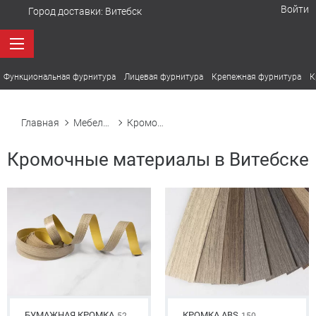
Войти
Город доставки:
Витебск
Функциональная фурнитура
Лицевая фурнитура
Крепежная фурнитура
К
Главная
Мебельная фурнитура в Витебске
Кромочные материалы
Кромочные материалы в Витебске
БУМАЖНАЯ КРОМКА
КРОМКА ABS