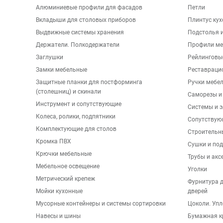
Алюминиевые профили для фасадов
Петли
Вкладыши для столовых приборов
Плинтус ку
Выдвижные системы хранения
Подстолья и
Держатели. Полкодержатели
Профили ме
Заглушки
Рейлинговы
Замки мебельные
Реставраци
Защитные планки для постформинга
Ручки мебе
(столешниц) и скинали
Саморезы и
Инструмент и сопутствующие
Системы и 
Колеса, ролики, подпятники
Сопутствую
Комплектующие для столов
Строительн
Кромка ПВХ
Сушки и по
Крючки мебельные
Трубы и акс
Мебельное освещение
Уголки
Метрический крепеж
Фурнитура 
Мойки кухонные
дверей
Мусорные контейнеры и системы сортировки
Цоколи. Упл
Навесы и шины
Бумажная к