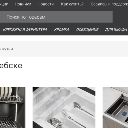
кции
Новинки
Новости
Как купить?
Сервисы и поддерж
Обработка персональных данных
Время работы оптовых продаж
Время работы интернет-маг
КРЕПЕЖНАЯ ФУРНИТУРА
КРОМКА
ОСВЕЩЕНИЕ
ДЛЯ ШКАФА
я кухни
тебске