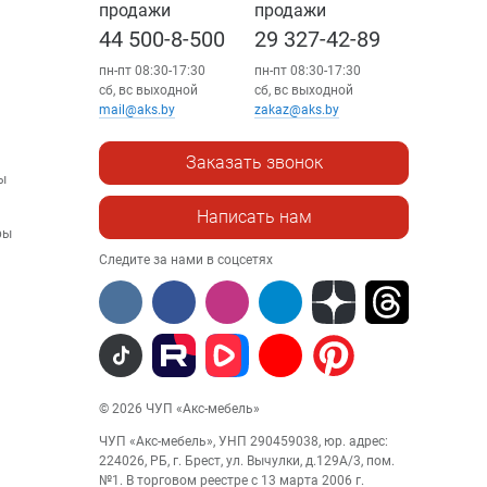
продажи
продажи
44 500-8-500
29 327-42-89
пн-пт 08:30-17:30
пн-пт 08:30-17:30
сб, вс выходной
сб, вс выходной
mail@aks.by
zakaz@aks.by
Заказать звонок
ы
Написать нам
ры
Следите за нами в соцсетях
© 2026 ЧУП «Акс-мебель»
ЧУП «Акс-мебель», УНП 290459038, юр. адрес:
224026, РБ, г. Брест, ул. Вычулки, д.129А/3, пом.
№1. В торговом реестре с 13 марта 2006 г.