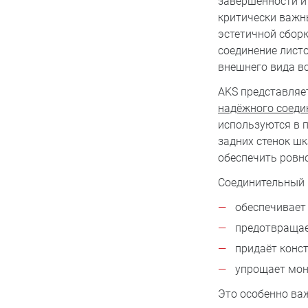
завершённости и
критически важн
эстетичной сборк
соединение листо
внешнего вида вс
AKS представляе
надёжного соеди
используются в 
задних стенок шк
обеспечить ровно
Соединительный 
обеспечивает 
предотвращае
придаёт конс
упрощает мон
Это особенно важ