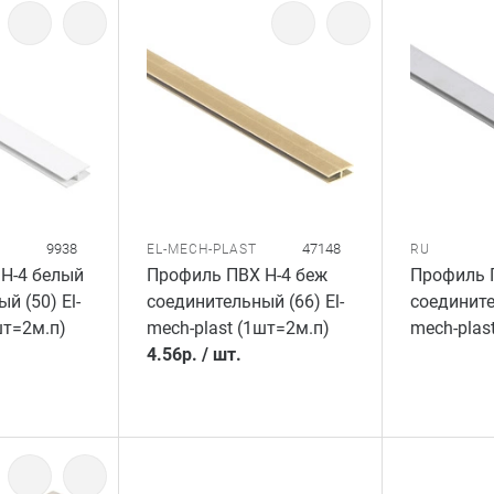
9938
47148
EL-MECH-PLAST
RU
Н-4 белый
Профиль ПВХ Н-4 беж
Профиль П
й (50) El-
соединительный (66) El-
соедините
шт=2м.п)
mech-plast (1шт=2м.п)
mech-plas
4.56
р.
/
шт.