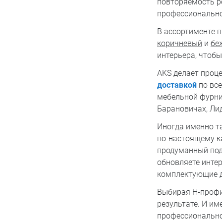
повторяемость ре
профессионально
В ассортименте 
коричневый
и
бе
интерьера, чтоб
AKS делает проц
доставкой
по все
мебельной фурнит
Барановичах, Ли
Иногда именно та
по-настоящему ка
продуманный подх
обновляете интер
комплектующие д
Выбирая H-профил
результате. И им
профессионально