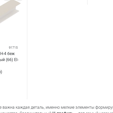
91715
Н-4 беж
й (66) El-
п)
ре важна каждая деталь, именно мелкие элементы формир