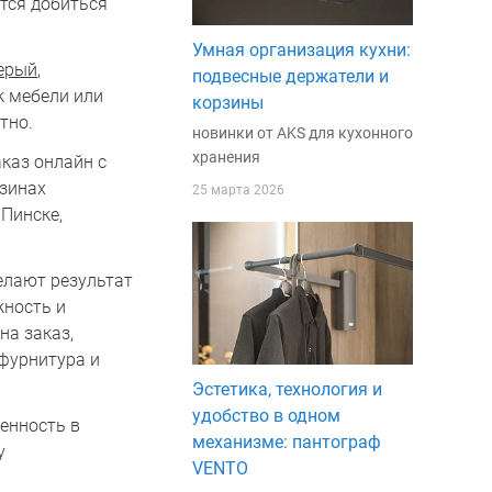
ется добиться
Умная организация кухни:
ерый
,
подвесные держатели и
к мебели или
корзины
тно.
новинки от AKS для кухонного
хранения
каз онлайн с
азинах
25 марта 2026
 Пинске,
делают результат
жность и
на заказ,
 фурнитура и
Эстетика, технология и
удобство в одном
ренность в
механизме: пантограф
у
VENTO