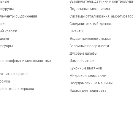
льные
Выключатели, датчики и контроллер
 шурупы
Подъемные механизмы
элементы выдвижения
Системы отталкивания, амортизато
щие
Соединительный крепеж
ый крепеж
Шканты
ддоны
Эксцентриковые стяжки
ессуары
Варочные поверхности
Духовые шкафы
для шкафных и межкомнатных
Измельчители
Кухонные вытяжки
отнители цоколя
Микроволновые печи
ромка
Посудомоечные машины
ля стекла и зеркала
Ящики для подогрева