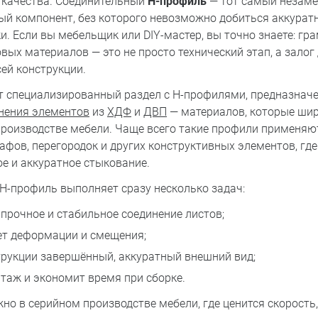
 качества. Соединительный
H-профиль
— тот самый незаме
ый компонент, без которого невозможно добиться аккуратн
и. Если вы мебельщик или DIY-мастер, вы точно знаете: гр
вых материалов — это не просто технический этап, а залог
ей конструкции.
т специализированный раздел с H-профилями, предназна
нения элементов
из
ХДФ
и
ДВП
— материалов, которые ши
производстве мебели. Чаще всего такие профили применяю
афов, перегородок и других конструктивных элементов, гд
е и аккуратное стыкование.
H-профиль выполняет сразу несколько задач:
прочное и стабильное соединение листов;
т деформации и смещения;
трукции завершённый, аккуратный внешний вид;
таж и экономит время при сборке.
но в серийном производстве мебели, где ценится скорость,