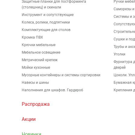
Защитные планки для постформинга
Ручки мебе
(столешниц) и скинали
Саморезы и
Инструмент и сопутствующие
Системы и 
Колеса, ролики, подпятники
Сопутствую
Комплектующие для столов
Строительн
Кромка ПВХ
Сушки и по
Крючки мебельные
Трубы и акс
Мебельное освещение
Уголки
Метрический крепеж
Фурнитура 
Мойки кухонные
дверей
Мусорные контейнеры и системы сортировки
Цоколи. Упл
Навесы и шины
Бумажная к
Наполнения для шкафов. Гардероб
Крепления д
Распродажа
Акции
Новинки