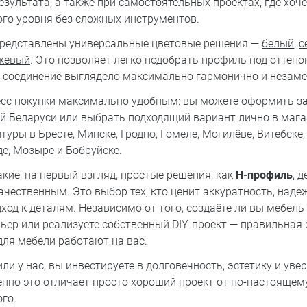
зультата, а также при самостоятельных проектах, где хоч
го уровня без сложных инструментов.
представлены универсальные цветовые решения —
белый
,
с
жевый
. Это позволяет легко подобрать профиль под оттено
ы соединение выглядело максимально гармонично и незаме
есс покупки максимально удобным: вы можете оформить за
й Беларуси или выбрать подходящий вариант лично в маг
уры в Бресте, Минске, Гродно, Гомеле, Могилёве, Витебске,
де, Мозыре и Бобруйске.
кие, на первый взгляд, простые решения, как
H-профиль
, 
чественным. Это выбор тех, кто ценит аккуратность, надё
од к деталям. Независимо от того, создаёте ли вы мебель 
ьер или реализуете собственный DIY-проект — правильная
ля мебели работают на вас.
и у нас, вы инвестируете в долговечность, эстетику и уве
енно это отличает просто хороший проект от по-настоящем
го.