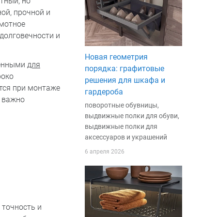
тный, но
ой, прочной и
амотное
 долговечности и
Новая геометрия
ченными
для
порядка: графитовые
роко
решения для шкафа и
тся при монтаже
гардероба
е важно
поворотные обувницы,
выдвижные полки для обуви,
выдвижные полки для
аксессуаров и украшений
6 апреля 2026
 точность и