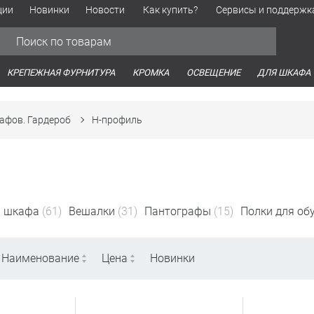
ции
Новинки
Новости
Как купить?
Сервисы и поддержк
Обработка персональных данных
Время работы оптовых продаж
Время работы интернет-маг
КРЕПЕЖНАЯ ФУРНИТУРА
КРОМКА
ОСВЕЩЕНИЕ
ДЛЯ ШКАФА
афов. Гардероб
Н-профиль
я шкафа
(61)
Вешалки
(31)
Пантографы
(15)
Полки для об
Наименование
Цена
Новинки