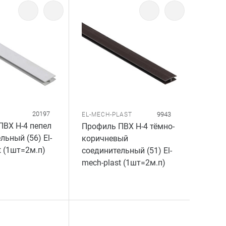
20197
9943
EL-MECH-PLAST
ВХ Н-4 пепел
Профиль ПВХ Н-4 тёмно-
льный (56) El-
коричневый
t (1шт=2м.п)
соединительный (51) El-
mech-plast (1шт=2м.п)