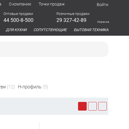
а
О компании
Точки продаж
Войти
Оптовые продажи
Розничные продажи
44 500-8-500
29 327-42-89
Корзина
азина
ДЛЯ КУХНИ
СОПУТСТВУЮЩИЕ
БЫТОВАЯ ТЕХНИКА
уви
(12)
Н-профиль
(5)