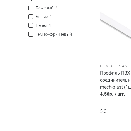
Бежевый
2
Белый
1
Пепел
1
Темно-коричневый
1
EL-MECH-PLAST
Профиль ПВХ 
соединительны
mech-plast (1
4.56
р.
/
шт.
5.0