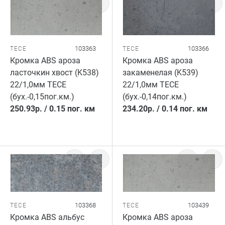
103363
103366
TECE
TECE
Кромка ABS ароза
Кромка ABS ароза
ласточкин хвост (K538)
закаменелая (K539)
22/1,0мм TECE
22/1,0мм TECE
(бух.-0,15пог.км.)
(бух.-0,14пог.км.)
250.93
р.
/
0.15 пог. км
234.20
р.
/
0.14 пог. км
103368
103439
TECE
TECE
Кромка ABS альбус
Кромка ABS ароза