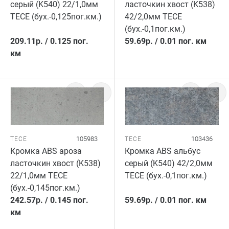
серый (K540) 22/1,0мм
ласточкин хвост (K538)
TECE (бух.-0,125пог.км.)
42/2,0мм TECE
(бух.-0,1пог.км.)
209.11
р.
/
0.125 пог.
59.69
р.
/
0.01 пог. км
км
105983
103436
TECE
TECE
Кромка ABS ароза
Кромка ABS альбус
ласточкин хвост (K538)
серый (K540) 42/2,0мм
22/1,0мм TECE
TECE (бух.-0,1пог.км.)
(бух.-0,145пог.км.)
242.57
р.
/
0.145 пог.
59.69
р.
/
0.01 пог. км
км