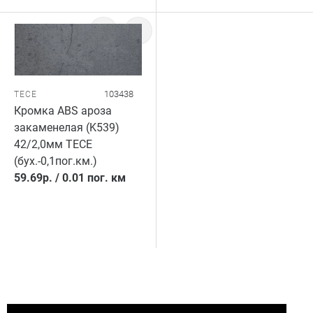
103438
TECE
Кромка ABS ароза
закаменелая (K539)
42/2,0мм TECE
(бух.-0,1пог.км.)
59.69
р.
/
0.01 пог. км