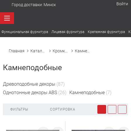
Войти
Город доставки:
Минск
Функциональная фурнитура
Лицевая фурнитура
Крепежная фурнитура
К
Главная
Каталог товаров
Кромка ABS
Камнеподобные
Камнеподобные
Древоподобные декоры
(87)
Однотонные декоры ABS
(26)
Камнеподобные
(7)
ФИЛЬТРЫ
СОРТИРОВКА