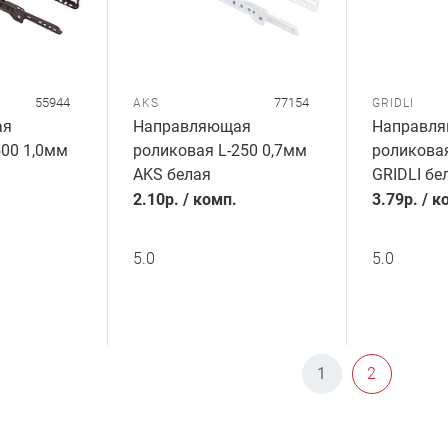
55944
77154
AKS
GRIDLI
ая
Направляющая
Направл
500 1,0мм
роликовая L-250 0,7мм
роликовая
AKS белая
GRIDLI бе
2.10
р.
/
комп.
3.79
р.
/
к
5.0
5.0
1
2