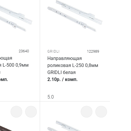
23640
122989
GRIDLI
яющая
Направляющая
 L-500 0,9мм
роликовая L-250 0,8мм
я
GRIDLI белая
омп.
2.10
р.
/
комп.
5.0