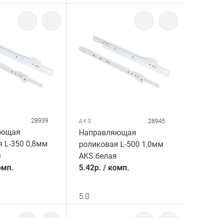
28939
28945
AKS
яющая
Направляющая
 L-350 0,8мм
роликовая L-500 1,0мм
я
AKS белая
омп.
5.42
р.
/
комп.
5.0