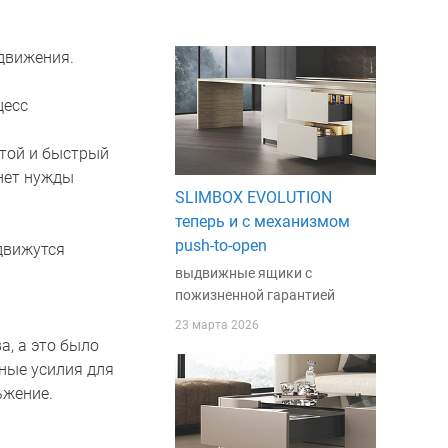
движения.
цесс
той и быстрый
 нет нужды
SLIMBOX EVOLUTION
теперь и с механизмом
push-to-open
движутся
выдвижные ящики с
пожизненной гарантией
23 марта 2026
а, а это было
ные усилия для
ьжение.