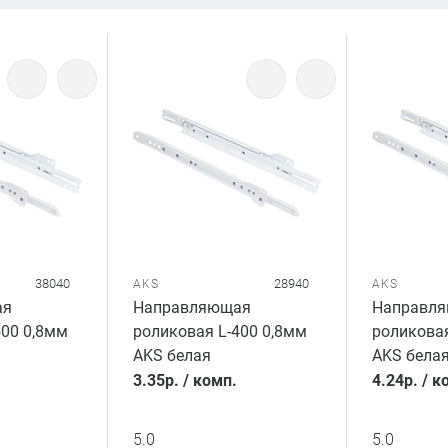
38040
28940
AKS
AKS
ая
Направляющая
Направл
500 0,8мм
роликовая L-400 0,8мм
роликовая
AKS белая
AKS бела
3.35
р.
/
комп.
4.24
р.
/
к
5.0
5.0