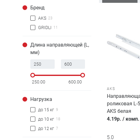
Бренд
AKS
23
GRIDLI
11
Длина направляющей (L,
мм)
250.00
600.00
AKS
Направляющ
Нагрузка
роликовая L-
до 15 кг
9
AKS белая
4.19
р.
/
комп.
до 10 кг
18
до 12 кг
7
5.0