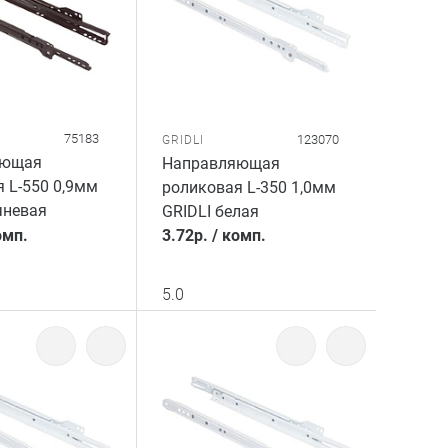
75183
123070
GRIDLI
яющая
Направляющая
 L-550 0,9мм
роликовая L-350 1,0мм
чневая
GRIDLI белая
омп.
3.72
р.
/
комп.
5.0