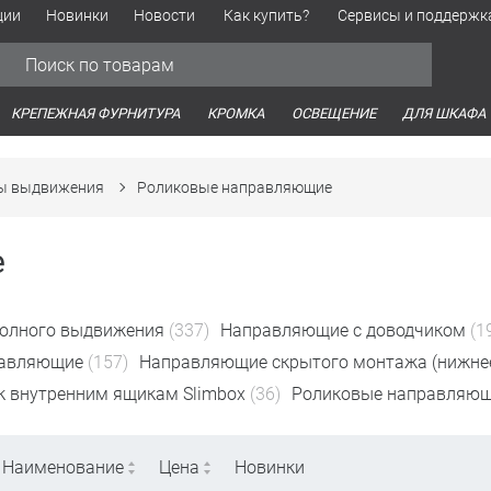
ции
Новинки
Новости
Как купить?
Сервисы и поддержк
Обработка персональных данных
Время работы оптовых продаж
Время работы интернет-маг
КРЕПЕЖНАЯ ФУРНИТУРА
КРОМКА
ОСВЕЩЕНИЕ
ДЛЯ ШКАФА
ты выдвижения
Роликовые направляющие
е
олного выдвижения
(337)
Направляющие с доводчиком
(1
равляющие
(157)
Направляющие скрытого монтажа (нижнее
 внутренним ящикам Slimbox
(36)
Роликовые направляю
Наименование
Цена
Новинки