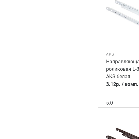
AKS
Направляющ
роликовая L-
AKS белая
3.12
р.
/
комп.
5.0