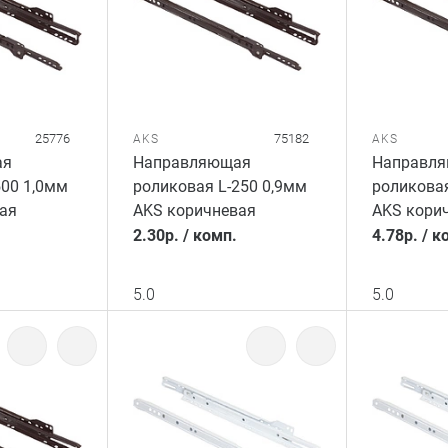
25776
75182
AKS
AKS
ая
Направляющая
Направл
500 1,0мм
роликовая L-250 0,9мм
роликовая
ая
AKS коричневая
AKS кори
2.30
р.
/
комп.
4.78
р.
/
к
5.0
5.0