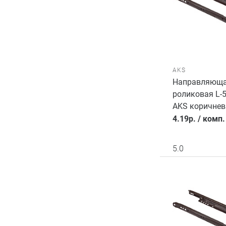
AKS
Направляющ
роликовая L-
AKS коричнев
4.19
р.
/
комп.
5.0