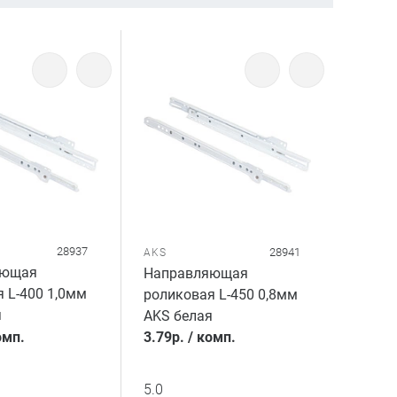
28937
28941
AKS
яющая
Направляющая
 L-400 1,0мм
роликовая L-450 0,8мм
я
AKS белая
омп.
3.79
р.
/
комп.
5.0