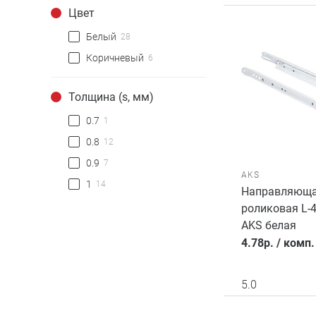
Цвет
Белый
28
Коричневый
6
Толщина (s, мм)
0.7
1
0.8
12
0.9
7
AKS
1
14
Направляющ
роликовая L-
AKS белая
4.78
р.
/
комп.
5.0