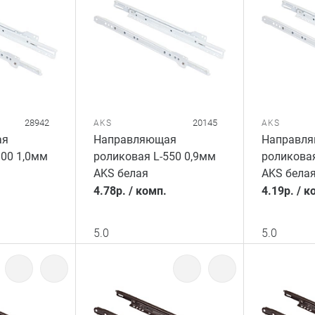
28942
20145
AKS
AKS
ая
Направляющая
Направл
300 1,0мм
роликовая L-550 0,9мм
роликовая
AKS белая
AKS бела
4.78
р.
/
комп.
4.19
р.
/
к
5.0
5.0