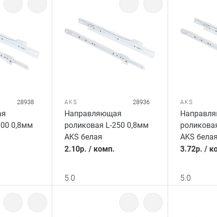
28938
28936
AKS
AKS
ая
Направляющая
Направл
300 0,8мм
роликовая L-250 0,8мм
роликовая
AKS белая
AKS бела
2.10
р.
/
комп.
3.72
р.
/
к
5.0
5.0