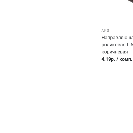
AKS
Направляющ
роликовая L-
коричневая
4.19
р.
/
комп.