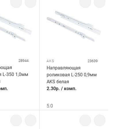
28944
23639
AKS
яющая
Направляющая
 L-350 1,0мм
роликовая L-250 0,9мм
я
AKS белая
омп.
2.30
р.
/
комп.
5.0