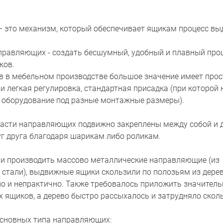
это механизм, который обеспечивает ящикам процесс вы
правляющих - создать бесшумный, удобный и плавный про
ков.
в в мебельном производстве большое значение имеет прос
и легкая регулировка, стандартная присадка (при которой
 оборудование под разные монтажные размеры).
сти направляющих подвижно закреплены между собой и 
уг друга благодаря шарикам либо роликам.
али производить массово металлические направляющие (из
стали), выдвижные ящики скользили по полозьям из дерев
о и непрактично. Также требовалось приложить значитель
х ящиков, а дерево быстро рассыхалось и затрудняло скол
сновных типа направляющих: