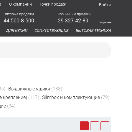
а
О компании
Точки продаж
Войти
Оптовые продажи
Розничные продажи
44 500-8-500
29 327-42-89
Корзина
азина
ДЛЯ КУХНИ
СОПУТСТВУЮЩИЕ
БЫТОВАЯ ТЕХНИКА
95)
Выдвижные ящики
(188)
 крепление)
(117)
Slimbox и комплектующие
(79)
щие
(34)