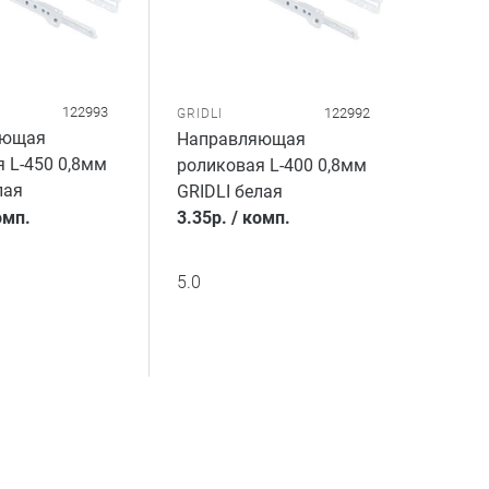
122993
122992
GRIDLI
яющая
Направляющая
 L-450 0,8мм
роликовая L-400 0,8мм
лая
GRIDLI белая
омп.
3.35
р.
/
комп.
5.0