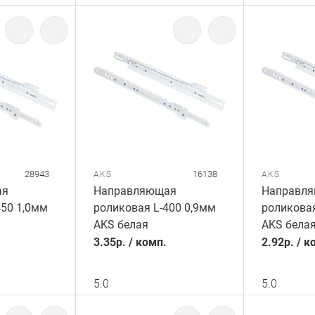
28943
16138
AKS
AKS
ая
Направляющая
Направл
450 1,0мм
роликовая L-400 0,9мм
роликовая
AKS белая
AKS бела
3.35
р.
/
комп.
2.92
р.
/
к
5.0
5.0