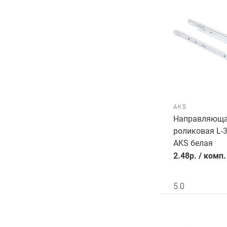
AKS
Направляющ
роликовая L-
AKS белая
2.48
р.
/
комп.
5.0