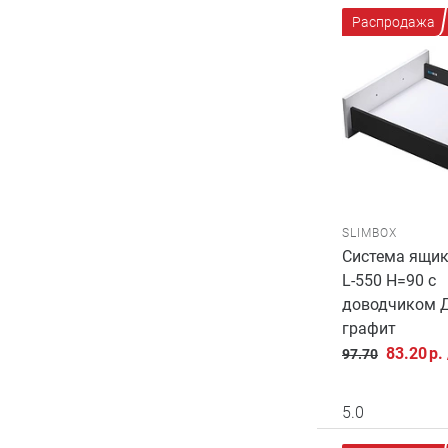
Распродажа
SLIMBOX
Система ящик
L-550 H=90 с
доводчиком 
графит
83.20
р.
97.70
5.0