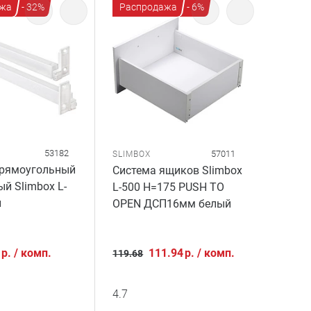
жа
- 32%
Распродажа
- 6%
53182
57011
SLIMBOX
прямоугольный
Система ящиков Slimbox
й Slimbox L-
L-500 H=175 PUSH TO
й
OPEN ДСП16мм белый
р.
/
комп.
111.94
р.
/
комп.
119.68
4.7