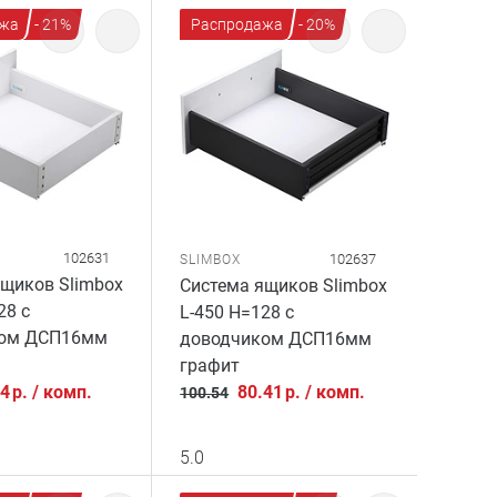
жа
- 21%
Распродажа
- 20%
102631
102637
SLIMBOX
щиков Slimbox
Система ящиков Slimbox
28 с
L-450 H=128 с
ком ДСП16мм
доводчиком ДСП16мм
графит
24
р.
/
комп.
80.41
р.
/
комп.
100.54
5.0