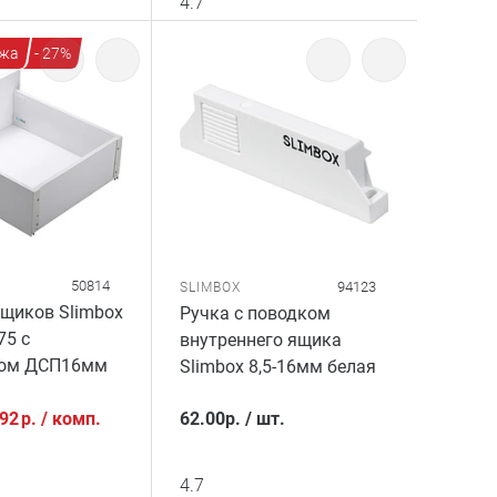
4.7
жа
- 27%
50814
94123
SLIMBOX
щиков Slimbox
Ручка с поводком
75 с
внутреннего ящика
ком ДСП16мм
Slimbox 8,5-16мм белая
.92
р.
/
комп.
62.00
р.
/
шт.
4.7