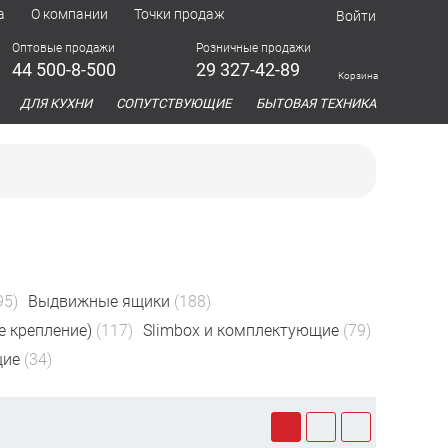
а
О компании
Точки продаж
Войти
Оптовые продажи
Розничные продажи
44 500-8-500
29 327-42-89
Корзина
азина
ДЛЯ КУХНИ
СОПУТСТВУЮЩИЕ
БЫТОВАЯ ТЕХНИКА
95)
Выдвижные ящики
(188)
 крепление)
(117)
Slimbox и комплектующие
(79)
щие
(34)