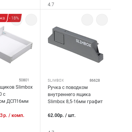
4.7
жа
- 18%
50801
86628
SLIMBOX
щиков Slimbox
Ручка с поводком
0 с
внутреннего ящика
ком ДСП16мм
Slimbox 8,5-16мм графит
53
р.
/
комп.
62.00
р.
/
шт.