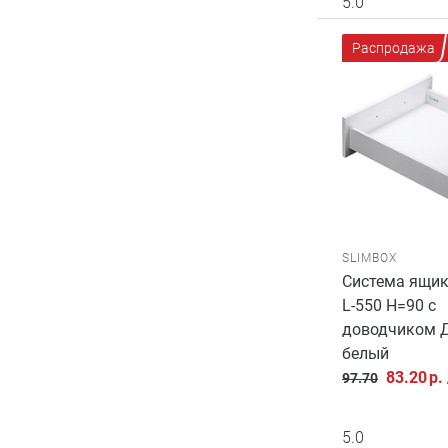
5.0
Распродажа
SLIMBOX
Система ящик
L-550 H=90 с
доводчиком 
белый
83.20
р.
97.70
5.0