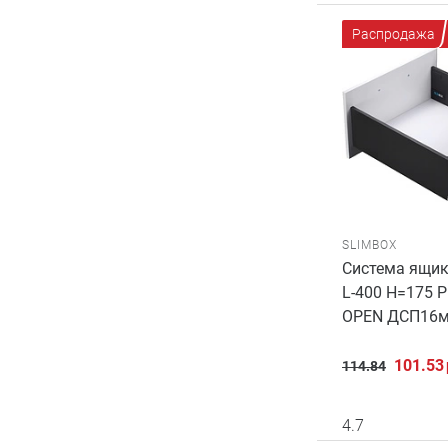
Распродажа
SLIMBOX
Система ящик
L-400 H=175 
OPEN ДСП16м
101.53
114.84
4.7