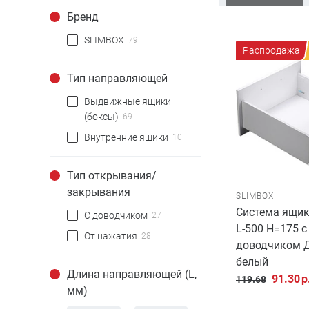
Бренд
SLIMBOX
79
Распродажа
Тип направляющей
Выдвижные ящики
(боксы)
69
Внутренние ящики
10
Тип открывания/
закрывания
SLIMBOX
Система ящик
С доводчиком
27
L-500 H=175 с
От нажатия
28
доводчиком 
белый
Длина направляющей (L,
91.30
р
119.68
мм)