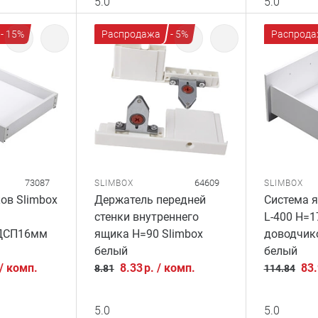
5.0
5.0
- 15%
Распродажа
- 5%
Распрода
73087
64609
SLIMBOX
SLIMBOX
ов Slimbox
Держатель передней
Система я
стенки внутреннего
L-400 H=1
ДСП16мм
ящика H=90 Slimbox
доводчи
белый
белый
/
комп.
8.33
р.
/
комп.
83
8.81
114.84
5.0
5.0