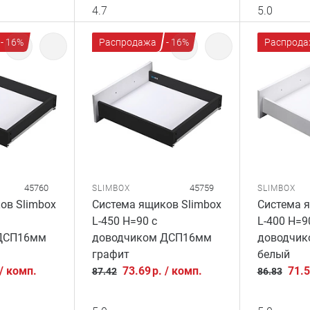
4.7
5.0
- 16%
Распродажа
- 16%
Распрода
45760
45759
SLIMBOX
SLIMBOX
ов Slimbox
Система ящиков Slimbox
Система я
L-450 H=90 с
L-400 H=9
ДСП16мм
доводчиком ДСП16мм
доводчи
графит
белый
/
комп.
73.69
р.
/
комп.
71.
87.42
86.83