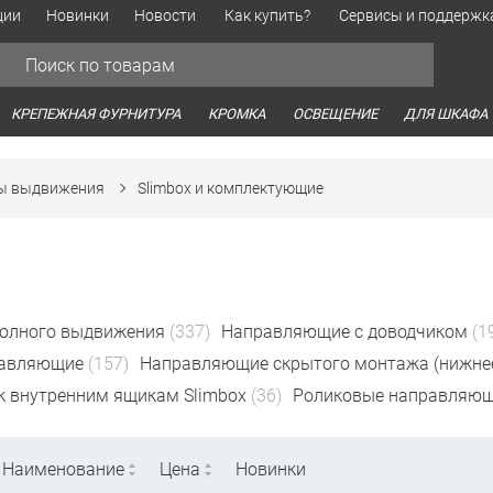
ции
Новинки
Новости
Как купить?
Сервисы и поддержк
Обработка персональных данных
Время работы оптовых продаж
Время работы интернет-маг
КРЕПЕЖНАЯ ФУРНИТУРА
КРОМКА
ОСВЕЩЕНИЕ
ДЛЯ ШКАФА
ты выдвижения
Slimbox и комплектующие
олного выдвижения
(337)
Направляющие с доводчиком
(1
равляющие
(157)
Направляющие скрытого монтажа (нижнее
 внутренним ящикам Slimbox
(36)
Роликовые направляю
Наименование
Цена
Новинки