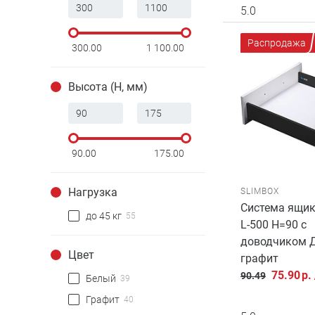
5.0
Распродажа
300.00
1 100.00
Высота (H, мм)
90.00
175.00
Нагрузка
SLIMBOX
Система ящик
до 45 кг
55
L-500 H=90 с
доводчиком 
Цвет
графит
75.90
р.
90.49
Белый
39
Графит
40