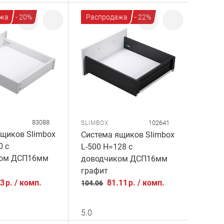
жа
- 20%
Распродажа
- 22%
83088
102641
SLIMBOX
щиков Slimbox
Система ящиков Slimbox
0 с
L-500 H=128 с
ком ДСП16мм
доводчиком ДСП16мм
графит
43
р.
/
комп.
81.11
р.
/
комп.
104.06
5.0