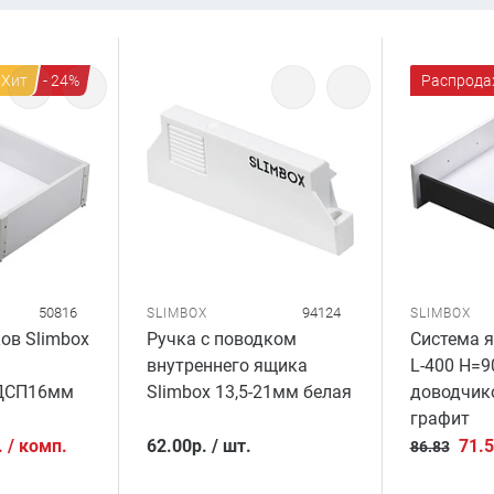
Хит
- 24%
Распрода
50816
94124
SLIMBOX
SLIMBOX
ов Slimbox
Ручка с поводком
Система я
внутреннего ящика
L-400 H=9
ДСП16мм
Slimbox 13,5-21мм белая
доводчи
графит
.
/
комп.
62.00
р.
/
шт.
71.
86.83