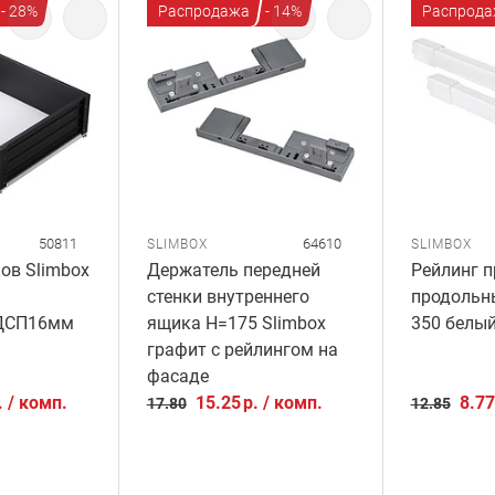
- 28%
Распродажа
- 14%
Распрода
50811
64610
SLIMBOX
SLIMBOX
ов Slimbox
Держатель передней
Рейлинг 
стенки внутреннего
продольны
ДСП16мм
ящика H=175 Slimbox
350 белы
графит с рейлингом на
фасаде
.
/
комп.
15.25
р.
/
комп.
8.77
17.80
12.85