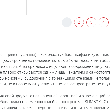
1
2
3
4
 ящики (шуфляды) в комодах, тумбах, шкафах и кухонных
ощью деревянных полозьев, которые были тяжелыми, габа
 из строя. А теперь никого не удивишь современными уль
е плавно открываются одним лишь нажатием и самостояте
вые системы выдвижения с тончайшими стенками не толь
ли, но и позволяют увеличить полезное пространство внут
ил свой продукт с пожизненной гарантией и отвечающий в
бованиям современного мебельного рынка - SLIMBOX. Эт
ых ящиков, также представлена в вариации с механизмом p