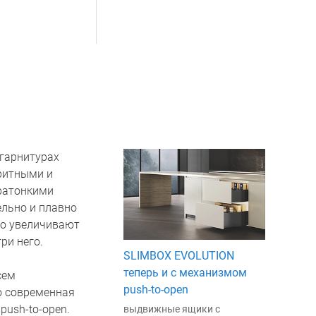
 гарнитурах
ритными и
тратонкими
льно и плавно
ко увеличивают
ри него.
SLIMBOX EVOLUTION
теперь и с механизмом
сем
push-to-open
о современная
ush-to-open.
выдвижные ящики с