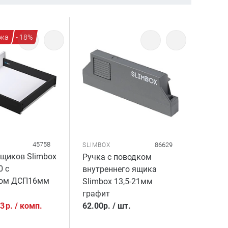
жа
- 18%
45758
86629
SLIMBOX
щиков Slimbox
Ручка с поводком
0 с
внутреннего ящика
ком ДСП16мм
Slimbox 13,5-21мм
графит
53
р.
/
комп.
62.00
р.
/
шт.