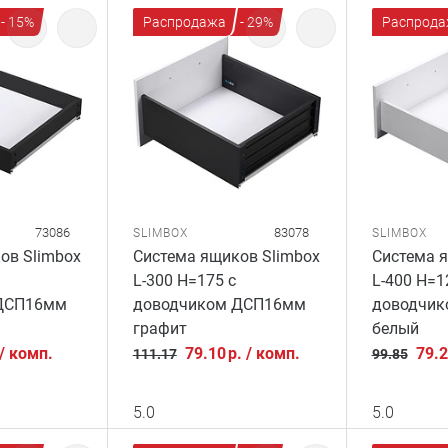
- 15%
Распродажа
- 29%
Распрода
73086
83078
SLIMBOX
SLIMBOX
ов Slimbox
Система ящиков Slimbox
Система я
L-300 H=175 с
L-400 H=1
ДСП16мм
доводчиком ДСП16мм
доводчи
графит
белый
/
комп.
79.10
р.
/
комп.
79.
111.17
99.85
5.0
5.0