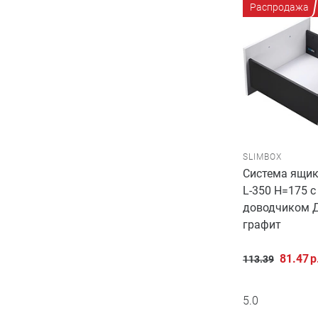
Распродажа
SLIMBOX
Система ящик
L-350 H=175 с
доводчиком 
графит
81.47
р
113.39
5.0