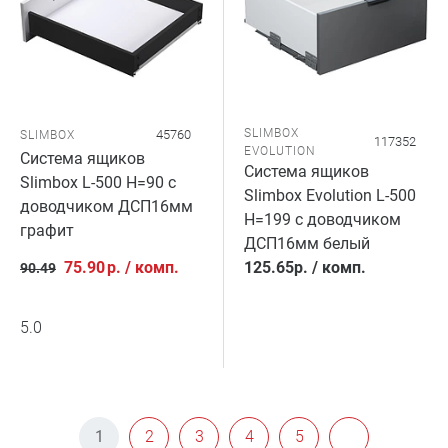
SLIMBOX
45760
SLIMBOX
117352
EVOLUTION
Система ящиков
Система ящиков
Slimbox L-500 H=90 с
Slimbox Evolution L-500
доводчиком ДСП16мм
H=199 с доводчиком
графит
ДСП16мм белый
75.90
р.
/
комп.
125.65
р.
/
комп.
90.49
5.0
1
2
3
4
5