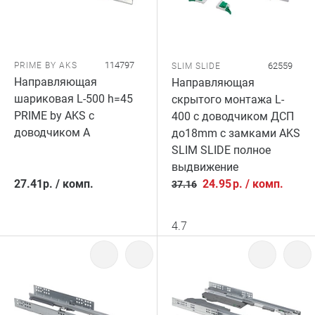
114797
PRIME BY AKS
62559
SLIM SLIDE
Направляющая
Направляющая
шариковая L-500 h=45
скрытого монтажа L-
PRIME by AKS с
400 с доводчиком ДСП
доводчиком A
до18mm с замками AKS
SLIM SLIDE полное
выдвижение
27.41
р.
/
комп.
24.95
р.
/
комп.
37.16
4.7