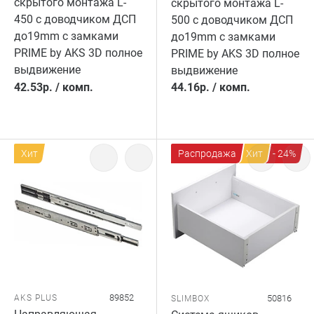
скрытого монтажа L-
скрытого монтажа L-
450 с доводчиком ДСП
500 с доводчиком ДСП
до19mm с замками
до19mm с замками
PRIME by AKS 3D полное
PRIME by AKS 3D полное
выдвижение
выдвижение
42.53
р.
/
комп.
44.16
р.
/
комп.
Хит
Распродажа
Хит
- 24%
89852
AKS PLUS
50816
SLIMBOX