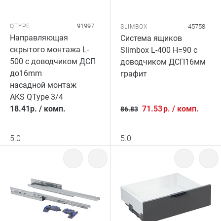
91997
QTYPE
45758
SLIMBOX
Направляющая
Система ящиков
скрытого монтажа L-
Slimbox L-400 H=90 с
500 с доводчиком ДСП
доводчиком ДСП16мм
до16mm
графит
насадной монтаж
AKS QType 3/4
18.41
р.
/
комп.
71.53
р.
/
комп.
86.83
5.0
5.0