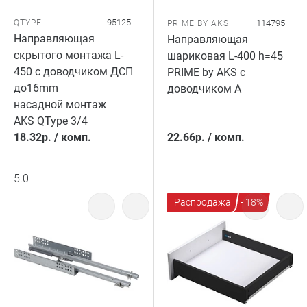
95125
QTYPE
114795
PRIME BY AKS
Направляющая
Направляющая
скрытого монтажа L-
шариковая L-400 h=45
450 с доводчиком ДСП
PRIME by AKS с
до16mm
доводчиком A
насадной монтаж
AKS QType 3/4
18.32
р.
/
комп.
22.66
р.
/
комп.
5.0
Распродажа
- 18%