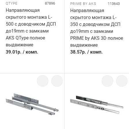
87896
QTYPE
113643
PRIME BY AKS
Направляющая
Направляющая
скрытого монтажа L-
скрытого монтажа L-
500 с доводчиком ДСП
350 с доводчиком ДСП
до19mm с замками
до19mm с замками
AKS QType полное
PRIME by AKS 3D полное
выдвижение
выдвижение
39.01
р.
/
комп.
38.57
р.
/
комп.