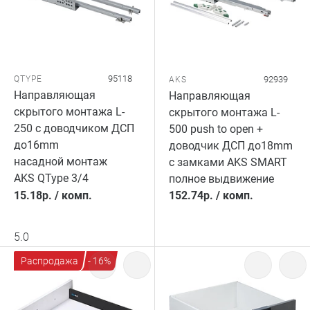
95118
QTYPE
92939
AKS
Направляющая
Направляющая
скрытого монтажа L-
скрытого монтажа L-
250 с доводчиком ДСП
500 push to open +
до16mm
доводчик ДСП до18mm
насадной монтаж
с замками AKS SMART
AKS QType 3/4
полное выдвижение
15.18
р.
/
комп.
152.74
р.
/
комп.
5.0
Распродажа
- 16%