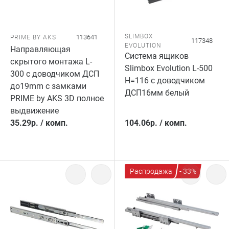
SLIMBOX
113641
PRIME BY AKS
117348
EVOLUTION
Направляющая
Система ящиков
скрытого монтажа L-
Slimbox Evolution L-500
300 с доводчиком ДСП
H=116 с доводчиком
до19mm с замками
ДСП16мм белый
PRIME by AKS 3D полное
выдвижение
35.29
р.
/
комп.
104.06
р.
/
комп.
Распродажа
- 33%