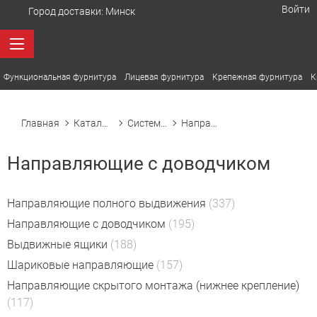
Войти
Город доставки:
Минск
Функциональная фурнитура
Лицевая фурнитура
Крепежная фурнитура
К
Главная
Каталог товаров
Системы и элементы выдвижения
Направляющие с доводчиком
Направляющие с доводчиком
Направляющие полного выдвижения
(337)
Направляющие с доводчиком
(195)
Выдвижные ящики
(188)
Шариковые направляющие
(157)
Направляющие скрытого монтажа (нижнее крепление)
(117)