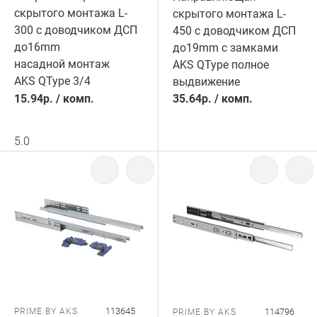
скрытого монтажа L-
скрытого монтажа L-
300 с доводчиком ДСП
450 с доводчиком ДСП
до16mm
до19mm с замками
насадной монтаж
AKS QType полное
AKS QType 3/4
выдвижение
15.94
р.
/
комп.
35.64
р.
/
комп.
5.0
113645
PRIME BY AKS
114796
PRIME BY AKS