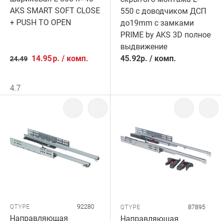
AKS SMART SOFT CLOSE
550 с доводчиком ДСП
+ PUSH TO OPEN
до19mm с замками
PRIME by AKS 3D полное
выдвижение
14.95
р.
/
комп.
45.92
р.
/
комп.
24.49
4.7
92280
QTYPE
87895
QTYPE
Направляющая
Направляющая