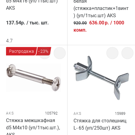
d5 М4х16 (уп/1тыс.шт)
белая
AKS
(стяжка+пластик+1винт
) (уп/1тыс.шт) AKS
137.54
р.
/
тыс. шт.
636.00
р.
/
1000
920.00
комп.
4.7
Распродажа
- 23%
105792
AKS
15989
AKS
Стяжка межшкафная
Стяжка для столешниц
d5 М4x10 (уп/1тыс.шт.),
L- 65 (уп/250шт) AKS
AKS