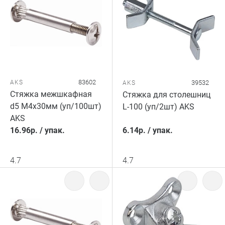
83602
AKS
39532
AKS
Стяжка межшкафная
Стяжка для столешниц
d5 М4х30мм (уп/100шт)
L-100 (уп/2шт) AKS
AKS
16.96
р.
/
упак.
6.14
р.
/
упак.
4.7
4.7