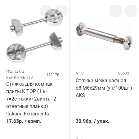
ITALIANA
83603
AKS
111176
FERRAMENTA
Стяжка межшкафная
Стяжка для компакт
d8 М6х29мм (уп/100шт)
плиты K TOP (1 к-
AKS
т=2стяжки+2винта+2
ответные планки)
Italiana Ferramenta
17.63
р.
/
комп.
30.96
р.
/
упак.