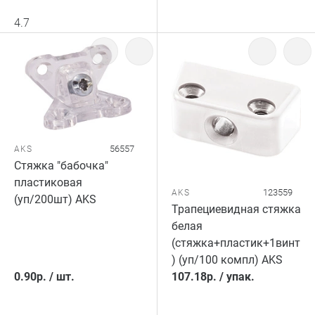
4.7
56557
AKS
Стяжка "бабочка"
пластиковая
123559
AKS
(уп/200шт) AKS
Трапециевидная стяжка
белая
(стяжка+пластик+1винт
) (уп/100 компл) AKS
0.90
р.
/
шт.
107.18
р.
/
упак.