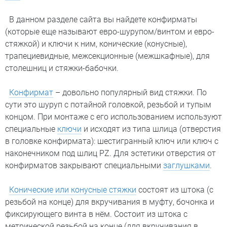
В данном разделе сайта вы найдете конфирматы
(которые еще называют евро-шурупом/винтом и евро-
стяжкой) и ключи к ним, конические (конусные),
трапециевидные, межсекционные (межшкафные), для
столешниц и стяжки-бабочки.
Конфирмат
– довольно популярный вид стяжки. По
сути это шуруп с потайной головкой, резьбой и тупым
концом. При монтаже с его использованием используют
специальные
ключи
и исходят из типа шлица (отверстия
в головке конфирмата): шестигранный ключ или ключ c
наконечником под шлиц PZ. Для эстетики отверстия от
конфирматов закрывают специальными
заглушками
.
Конические или конусные стяжки
состоят из штока (с
резьбой на конце) для вкручивания в муфту, бочонка и
фиксирующего винта в нём. Состоит из штока с
метрической резьбой на конце (для вкручивания в