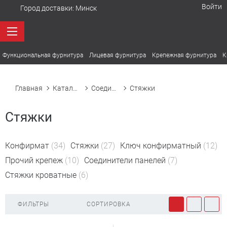
Войти
Город доставки:
Минск
Функциональная фурнитура
Лицевая фурнитура
Крепежная фурнитура
К
Главная
Каталог товаров
Соединительный крепеж
Стяжки
Стяжки
Конфирмат
(34)
Стяжки
(27)
Ключ конфирматный
(12)
Прочий крепеж
(10)
Соединители панелей
(7)
Стяжки кроватные
(6)
ФИЛЬТРЫ
СОРТИРОВКА