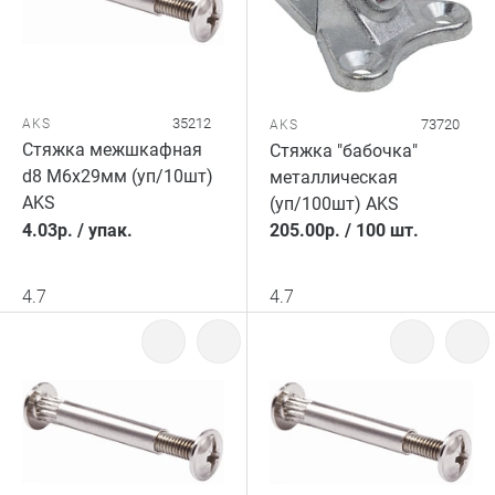
35212
AKS
73720
AKS
Стяжка межшкафная
Стяжка "бабочка"
d8 М6х29мм (уп/10шт)
металлическая
AKS
(уп/100шт) AKS
4.03
р.
/
упак.
205.00
р.
/
100 шт.
4.7
4.7