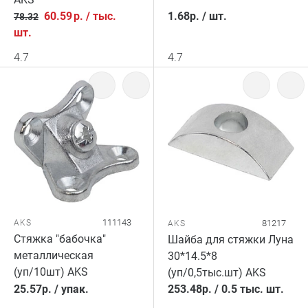
60.59
р.
/
тыс.
1.68
р.
/
шт.
78.32
шт.
4.7
4.7
111143
AKS
81217
AKS
Стяжка "бабочка"
Шайба для стяжки Луна
металлическая
30*14.5*8
(уп/10шт) AKS
(уп/0,5тыс.шт) AKS
25.57
р.
/
упак.
253.48
р.
/
0.5 тыс. шт.