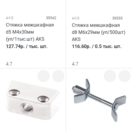
39542
AKS
39533
AKS
Стяжка межшкафная
Стяжка межшкафная
d5 М4х30мм
d8 М6х29мм (уп/500шт)
(уп/1тыс.шт) AKS
AKS
127.74
р.
/
тыс. шт.
116.60
р.
/
0.5 тыс. шт.
4.7
4.7