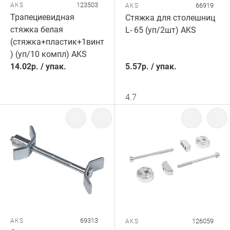
123503
AKS
66919
AKS
Трапециевидная
Стяжка для столешниц
стяжка белая
L- 65 (уп/2шт) AKS
(стяжка+пластик+1винт
) (уп/10 компл) AKS
14.02
р.
/
упак.
5.57
р.
/
упак.
4.7
69313
AKS
126059
AKS