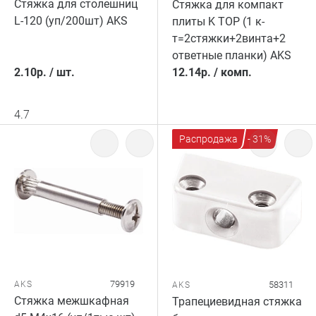
Стяжка для столешниц
Стяжка для компакт
L-120 (уп/200шт) AKS
плиты K TOP (1 к-
т=2стяжки+2винта+2
ответные планки) AKS
2.10
р.
/
шт.
12.14
р.
/
комп.
4.7
Распродажа
- 31%
79919
AKS
58311
AKS
Стяжка межшкафная
Трапециевидная стяжка