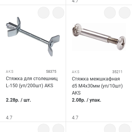
4.7
58375
AKS
35211
AKS
Стяжка для столешниц
Стяжка межшкафная
L-150 (уп/200шт) AKS
d5 М4х30мм (уп/10шт)
AKS
2.28
р.
/
шт.
2.08
р.
/
упак.
4.7
4.7