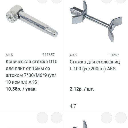
111657
AKS
13267
AKS
Коническая стяжка D10
Стяжка для столешниц
для плит от 16мм со
L-100 (уп/200шт) AKS
штоком 7*30/M6*9 (уп/
10 компл) AKS
10.38
р.
/
упак.
2.12
р.
/
шт.
4.7