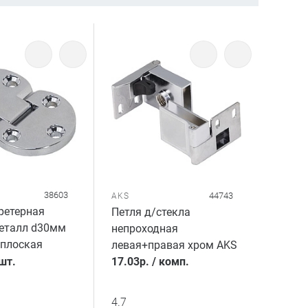
38603
44743
AKS
ретерная
Петля д/стекла
еталл d30мм
непроходная
 плоская
левая+правая хром AKS
шт.
17.03
р.
/
комп.
4.7