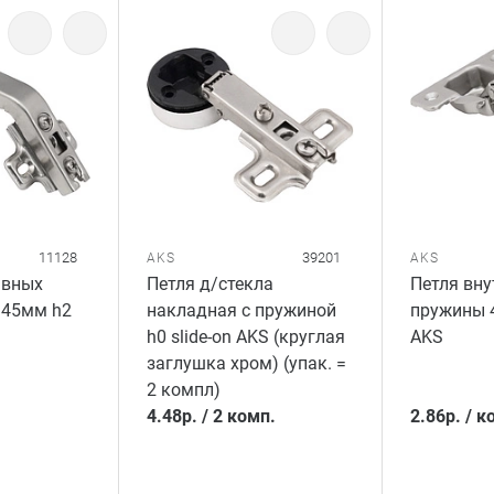
11128
39201
AKS
AKS
авных
Петля д/стекла
Петля вну
 45мм h2
накладная с пружиной
пружины 4
h0 slide-on AKS (круглая
AKS
заглушка хром) (упак. =
2 компл)
4.48
р.
/
2 комп.
2.86
р.
/
к