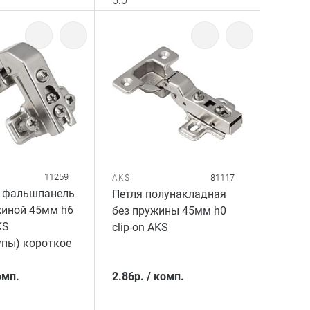
5.0
11259
81117
AKS
д фальшпанель
Петля полунакладная
жиной 45мм h6
без пружины 45мм h0
KS
clip-on AKS
упы) короткое
омп.
2.86
р.
/
комп.