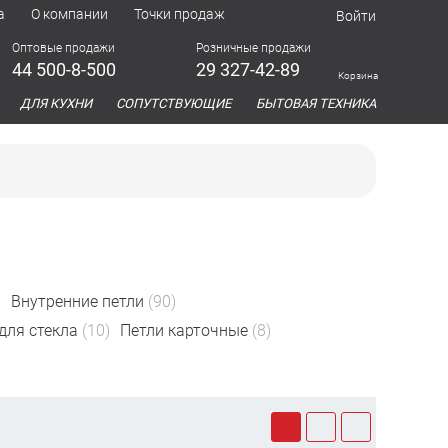
а
О компании
Точки продаж
Войти
Оптовые продажи
Розничные продажи
44 500-8-500
29 327-42-89
Корзина
азина
ДЛЯ КУХНИ
СОПУТСТВУЮЩИЕ
БЫТОВАЯ ТЕХНИКА
)
Внутренние петли
(90)
для стекла
(10)
Петли карточные
(8)