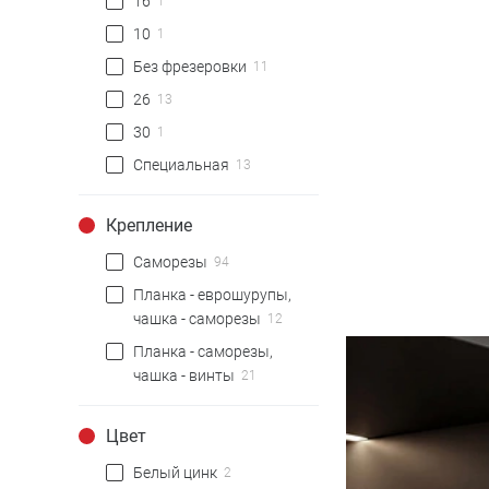
16
1
10
1
Без фрезеровки
11
26
13
30
1
Специальная
13
Крепление
Саморезы
94
Планка - еврошурупы,
чашка - саморезы
12
Планка - саморезы,
чашка - винты
21
Цвет
Белый цинк
2