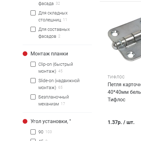
фасада
32
Для складных
столешниц
11
Для составных
фасадов
2
Монтаж планки
Clip-on (быстрый
монтаж)
45
ТИФЛОС
Slide-on (надвижной
Петля карточ
монтаж)
65
40*40мм белы
Безпланочный
Тифлос
механизм
17
Угол установки, °
1.37
р.
/
шт.
90
103