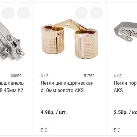
63889
51762
AKS
AKS
льшпанель
Петля цилиндрическая
Петля по
ой 45мм h2
d10мм золото AKS
AKS
4.98
р.
/
шт.
2.58
р.
/
к
5.0
5.0