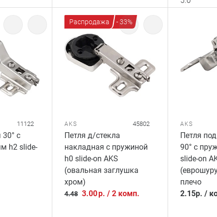
5.0
Распродажа
- 33%
11122
45802
AKS
AKS
 30° с
Петля д/стекла
Петля по
 h2 slide-
накладная с пружиной
90° с пру
h0 slide-on AKS
slide-on A
(овальная заглушка
(еврошур
хром)
плечо
3.00
р.
/
2 комп.
2.15
р.
/
к
4.48