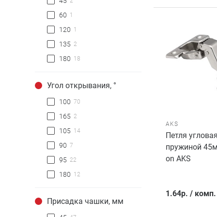
45
2
60
1
120
1
135
2
180
18
Угол открывания, °
100
70
165
2
AKS
105
14
Петля угловая
90
7
пружиной 45мм
on AKS
95
22
180
12
1.64
р.
/
комп.
Присадка чашки, мм