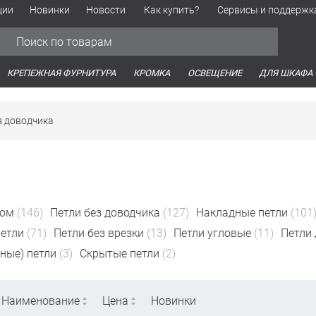
ции
Новинки
Новости
Как купить?
Сервисы и поддержк
Обработка персональных данных
Время работы оптовых продаж
Время работы интернет-маг
КРЕПЕЖНАЯ ФУРНИТУРА
КРОМКА
ОСВЕЩЕНИЕ
ДЛЯ ШКАФА
з доводчика
ком
(146)
Петли без доводчика
(127)
Накладные петли
(101
етли
(71)
Петли без врезки
(13)
Петли угловые
(11)
Петли 
ные) петли
(3)
Скрытые петли
(2)
Наименование
Цена
Новинки