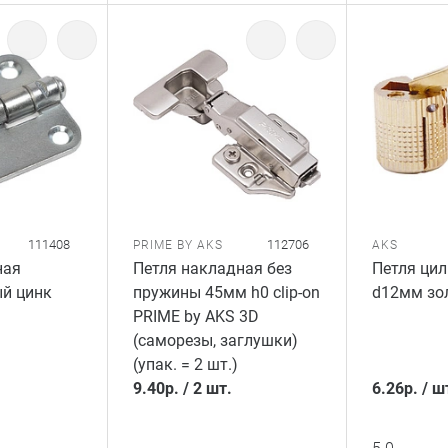
111408
112706
PRIME BY AKS
AKS
ная
Петля накладная без
Петля ци
й цинк
пружины 45мм h0 clip-on
d12мм зо
PRIME by AKS 3D
(саморезы, заглушки)
(упак. = 2 шт.)
9.40
р.
/
2 шт.
6.26
р.
/
ш