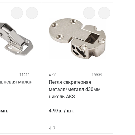
11211
18839
AKS
ршневая малая
Петля секретерная
металл/металл d30мм
никель AKS
омп.
4.97
р.
/
шт.
4.7