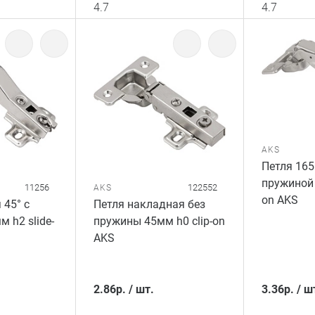
4.7
4.7
AKS
Петля 165
пружиной 
11256
122552
AKS
on AKS
 45° с
Петля накладная без
 h2 slide-
пружины 45мм h0 clip-on
AKS
2.86
р.
/
шт.
3.36
р.
/
ш