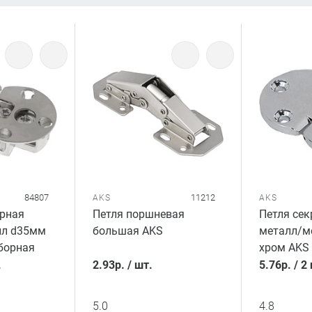
84807
11212
AKS
AKS
ерная
Петля поршневая
Петля сек
лл d35мм
большая AKS
металл/м
борная
хром AKS
.
2.93
р.
/
шт.
5.76
р.
/
2 
5.0
4.8