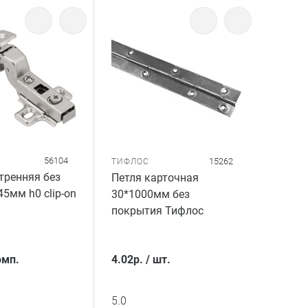
56104
15262
ТИФЛОС
тренняя без
Петля карточная
5мм h0 clip-on
30*1000мм без
покрытия Тифлос
омп.
4.02
р.
/
шт.
5.0