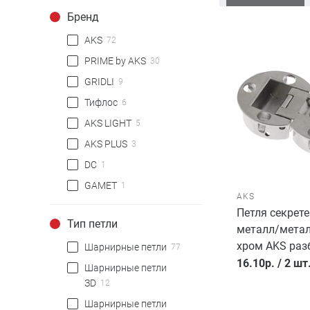
Бренд
AKS
72
PRIME by AKS
30
GRIDLI
9
Тифлос
6
AKS LIGHT
5
AKS PLUS
3
DC
1
GAMET
1
AKS
Петля секрет
Тип петли
металл/мета
хром AKS раз
Шарнирные петли
77
16.10
р.
/
2 шт
Шарнирные петли
ЗD
12
Шарнирные петли