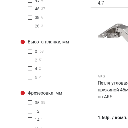
45
47
4.7
48
37
38
6
28
3
Высота планки, мм
0
58
2
51
4
2
AKS
6
2
Петля угловая
пружиной 45мм
Фрезеровка, мм
on AKS
35
85
12
1
1.60
р.
/
комп.
14
1