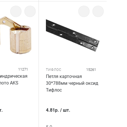
11271
15261
ТИФЛОС
линдрическая
Петля карточная
лото AKS
30*788мм черный оксид
Тифлос
т.
4.81
р.
/
шт.