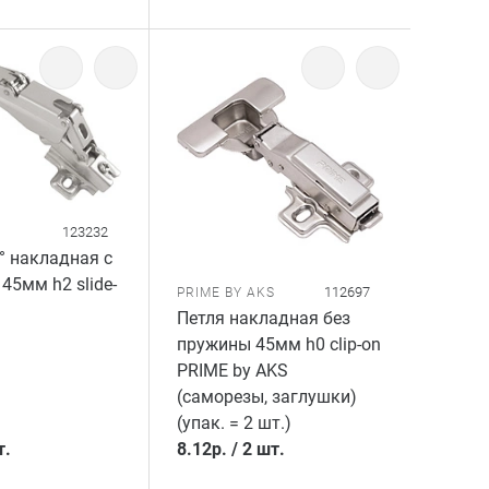
123232
° накладная с
45мм h2 slide-
112697
PRIME BY AKS
Петля накладная без
пружины 45мм h0 clip-on
PRIME by AKS
(саморезы, заглушки)
(упак. = 2 шт.)
т.
8.12
р.
/
2 шт.