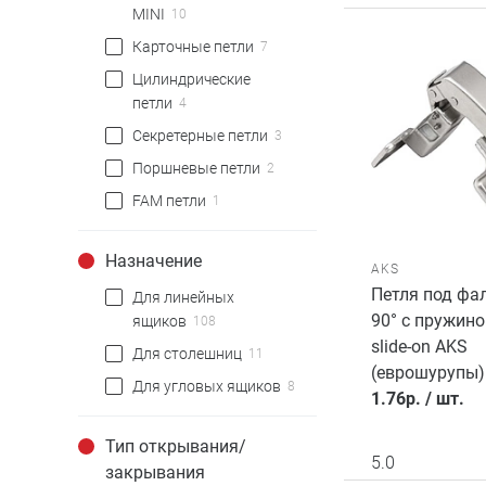
MINI
10
Карточные петли
7
Цилиндрические
петли
4
Секретерные петли
3
Поршневые петли
2
FAM петли
1
Назначение
AKS
Петля под фа
Для линейных
90° с пружин
ящиков
108
slide-on AKS
Для столешниц
11
(еврошурупы)
Для угловых ящиков
8
1.76
р.
/
шт.
Тип открывания/
5.0
закрывания