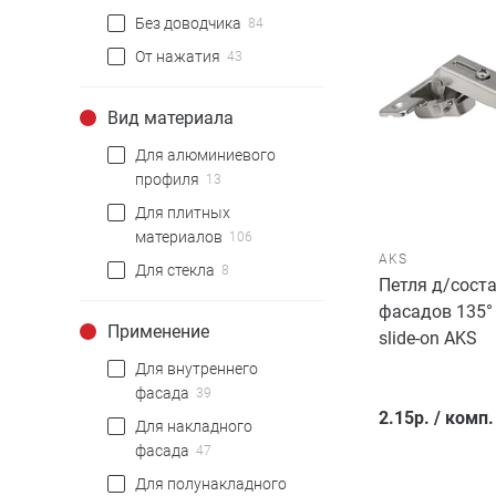
Без доводчика
84
От нажатия
43
Вид материала
Для алюминиевого
профиля
13
Для плитных
материалов
106
AKS
Для стекла
8
Петля д/сост
фасадов 135°
Применение
slide-on AKS
Для внутреннего
фасада
39
2.15
р.
/
комп.
Для накладного
фасада
47
Для полунакладного