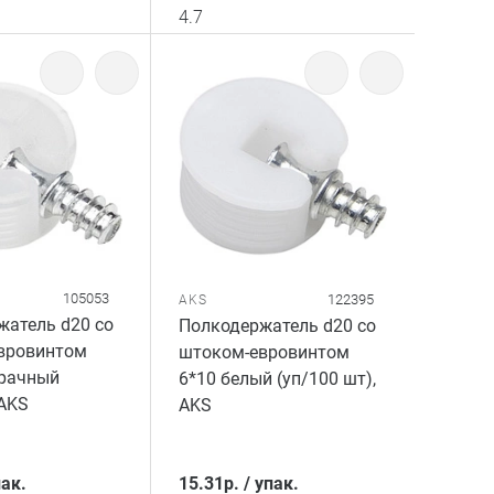
4.7
105053
122395
AKS
жатель d20 со
Полкодержатель d20 со
вровинтом
штоком-евровинтом
зрачный
6*10 белый (уп/100 шт),
 AKS
AKS
ак.
15.31
р.
/
упак.