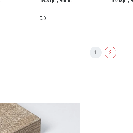
.
15.31
р.
/
упак.
10.08
р.
/
5.0
1
2