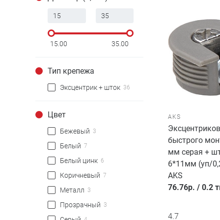
15.00
35.00
Тип крепежа
Эксцентрик + шток
36
Цвет
AKS
Эксцентриков
Бежевый
3
быстрого мон
Белый
7
мм серая + ш
Белый цинк
6
6*11мм (уп/0,
AKS
Коричневый
7
76.76
р.
/
0.2 
Металл
3
Прозрачный
3
4.7
Серый
4