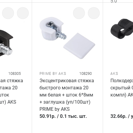
5.0
108305
108290
PRIME BY AKS
AKS
ая стяжка
Эксцентриковая стяжка
Полкодер
тажа 20
быстрого монтажа 20
скрытый C
шток
мм белая + шток 6*8мм
компл) A
шт) AKS
+ заглушка (уп/100шт)
PRIME by AKS
50.91
р.
/
0.1 тыс. шт.
32.66
р.
/