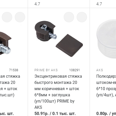
4.7
4.7
71538
108291
PRIME BY AKS
AKS
ая стяжка
Эксцентриковая стяжка
Полкодер
тажа 20
быстрого монтажа 20
штоком-е
я + шток
мм коричневая + шток
6*10 про
тыс.шт)
6*8мм + заглушка
(уп/4шт),
(уп/100шт) PRIME by
AKS
тыс. шт.
50.91
р.
/
0.1 тыс. шт.
0.80
р.
/
уп