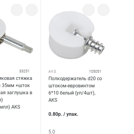
33251
105051
AKS
иковая стяжка
Полкодержатель d20 со
я 35мм +шток
штоком-евровинтом
ая заглушка в
6*10 белый (уп/4шт),
е)
AKS
мпл) AKS
0.80
р.
/
упак.
5.0