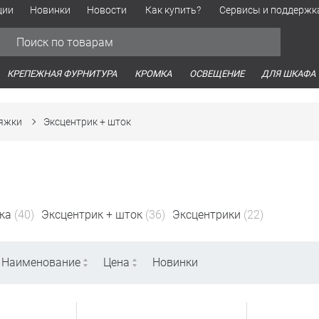
ции
Новинки
Новости
Как купить?
Сервисы и поддержк
Обработка персональных данных
Время работы оптовых продаж
Время работы интернет-маг
КРЕПЕЖНАЯ ФУРНИТУРА
КРОМКА
ОСВЕЩЕНИЕ
ДЛЯ ШКАФА
тяжки
Эксцентрик + шток
ка
(40)
Эксцентрик + шток
(36)
Эксцентрики
(22)
Наименование
Цена
Новинки