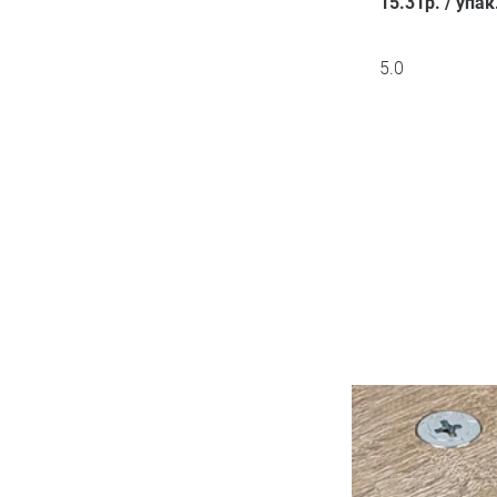
15.31
р.
/
упак
5.0