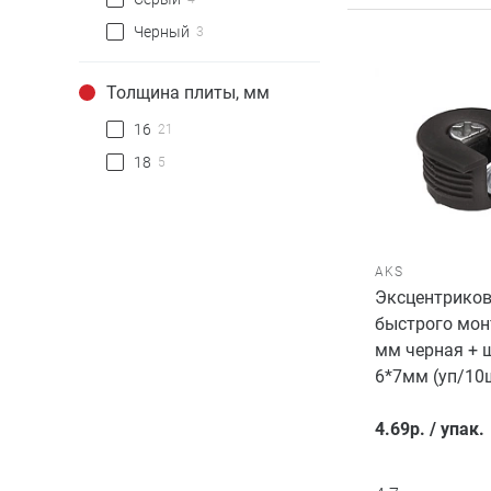
Черный
3
Толщина плиты, мм
16
21
18
5
AKS
Эксцентриков
быстрого мон
мм черная + 
6*7мм (уп/10
4.69
р.
/
упак.