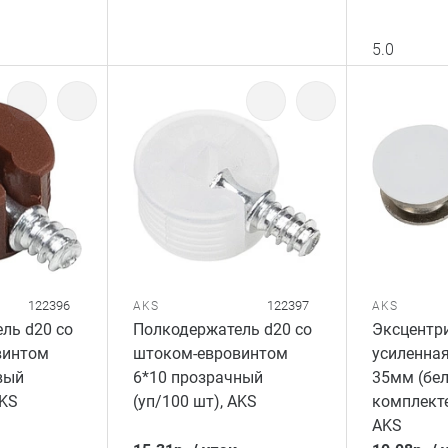
5.0
122396
122397
AKS
AKS
ль d20 со
Полкодержатель d20 со
Эксцентр
винтом
штоком-евровинтом
усиленна
вый
6*10 прозрачный
35мм (бел
AKS
(уп/100 шт), AKS
комплекте
AKS