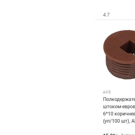
4.7
AKS
Полкодержате
штоком-евро
6*10 коричне
(уп/100 шт), 