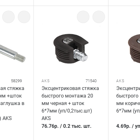
58299
71540
AKS
AKS
ая стяжка
Эксцентриковая стяжка
Эксцентр
мм +шток
быстрого монтажа 20
быстрого
заглушка в
мм черная + шток
мм корич
6*7мм (уп/0,2тыс.шт)
6*7мм (уп
) AKS
AKS
76.76
р.
/
0.2 тыс. шт.
4.69
р.
/
уп