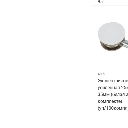
4.7
AKS
Эксцентриков
усиленная 25
35мм (белая 
комплекте)
(уп/100компл