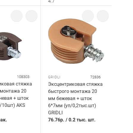
4.7
108303
72836
GRIDLI
иковая стяжка
Эксцентриковая стяжка
 монтажа 20
быстрого монтажа 20
невая + шток
мм бежевая + шток
/10шт) AKS
6*7мм (уп/0,2тыс.шт)
GRIDLI
ак.
76.76
р.
/
0.2 тыс. шт.