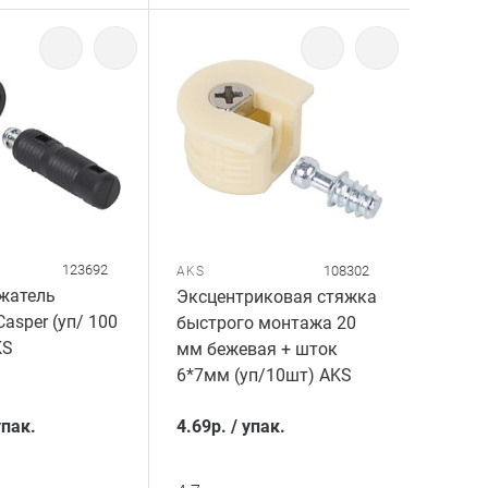
123692
108302
AKS
жатель
Эксцентриковая стяжка
asper (уп/ 100
быстрого монтажа 20
KS
мм бежевая + шток
6*7мм (уп/10шт) AKS
упак.
4.69
р.
/
упак.