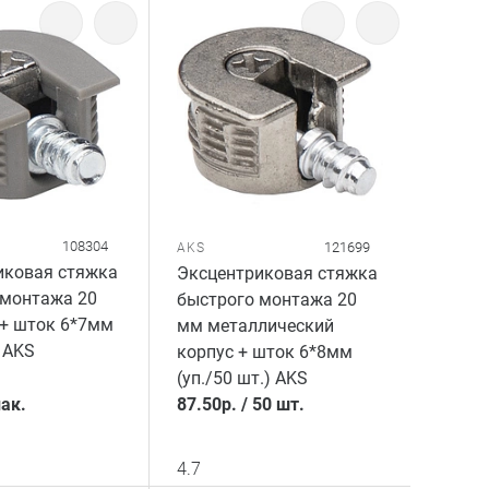
108304
121699
AKS
иковая стяжка
Эксцентриковая стяжка
 монтажа 20
быстрого монтажа 20
 + шток 6*7мм
мм металлический
 AKS
корпус + шток 6*8мм
(уп./50 шт.) AKS
ак.
87.50
р.
/
50 шт.
4.7