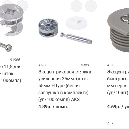
91986
115389
AKS
AKS
5x11,5 для
Эксцентриковая стяжка
Эксцентр
+ шток
усиленная 35мм +шток
быстрого
п/10компл)
55мм H-type (белая
мм серая
заглушка в комплекте)
(уп/10шт)
(уп/100компл) AKS
4.39
р.
/
комп.
4.69
р.
/
уп
4.7