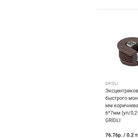
GRIDLI
Эксцентриков
быстрого мон
мм коричнева
6*7мм (уп/0,2
GRIDLI
76.76
р.
/
0.2 