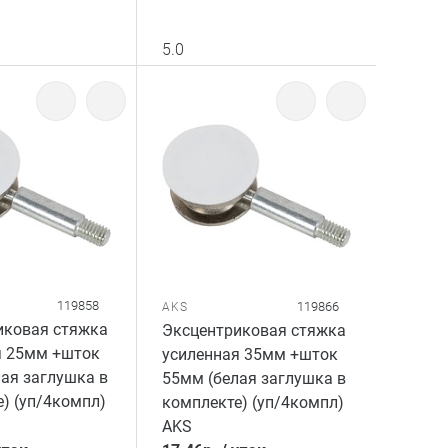
5.0
119858
119866
AKS
иковая стяжка
Эксцентриковая стяжка
я 25мм +шток
усиленная 35мм +шток
ая заглушка в
55мм (белая заглушка в
) (уп/4компл)
комплекте) (уп/4компл)
AKS