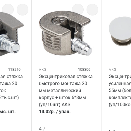
118210
108306
AKS
AKS
ая стяжка
Эксцентриковая стяжка
Эксцентр
тажа 20
быстрого монтажа 20
усиленна
ток
мм металлический
55мм (бел
2тыс.шт)
корпус + шток 6*8мм
комплект
(уп/10шт) AKS
(уп/100ко
тыс. шт.
18.02
р.
/
упак.
4.7