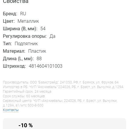
Свойства
Бренд:
RU
Цвет:
Металлик
Ширина (B, мм):
54
Регулировка опоры:
Да
Тип:
Подпятник
Материал:
Пластик
Длина (L, мм):
88
Штрихкод:
4814604101003
Производитель: ООО "Базистрейд", 241050, РФ, г. Брянск, ул. Фрунзе, 64
Импортер в РБ: ЧУП "Акс-мебель" 224026, РБ, г. Брест, ул. Вычулки, д.129А
Гарантийный срок: 24 месяца
Срок службы: 60 месяцев
Сервисный центр: ЧУП «Акс-мебель», 224026, РБ, г. Брест, ул. Вычулки,
д.129А, a1/мтс 500-8-500
Контакты
-10 %