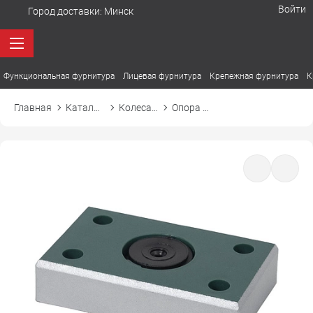
Войти
Город доставки:
Минск
Функциональная фурнитура
Лицевая фурнитура
Крепежная фурнитура
К
Главная
Каталог товаров
Колеса, ролики, подпятники
Опора мебельная B-01 регулируемая