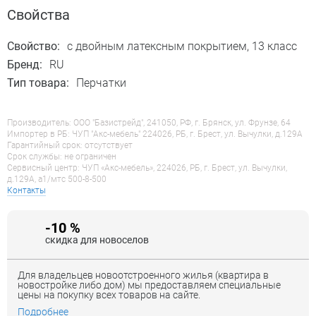
Свойства
Свойство:
с двойным латексным покрытием, 13 класс
Бренд:
RU
Тип товара:
Перчатки
Производитель: ООО "Базистрейд", 241050, РФ, г. Брянск, ул. Фрунзе, 64
Импортер в РБ: ЧУП "Акс-мебель" 224026, РБ, г. Брест, ул. Вычулки, д.129А
Гарантийный срок: отсутствует
Срок службы: не ограничен
Сервисный центр: ЧУП «Акс-мебель», 224026, РБ, г. Брест, ул. Вычулки,
д.129А, a1/мтс 500-8-500
Контакты
-10 %
скидка для новоселов
Для владельцев новоотстроенного жилья (квартира в
новостройке либо дом) мы предоставляем специальные
цены на покупку всех товаров на сайте.
Подробнее