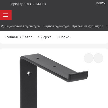
Войти
Город доставки:
Минск
Функциональная фурнитура
Лицевая фурнитура
Крепежная фурнитура
К
Главная
Каталог товаров
Держатели. Полкодержатели
Полкодержатель PICASSO ПИКАССО