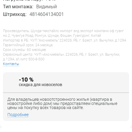
Тип монтажа:
Видимый
Штрихкод:
4814604134001
Производитель: Шунде текстайлс импорт энд экспорт компани оф гуанг
но.2, Чуангуе Роад, Ронгуи, Шунде, Фошан, Гуангдонг, Китай
Импортер в РБ: ЧУП "Акс-мебель" 224026, РБ, г. Брест, ул. Вычулки, д.129А
Гарантийный срок: 24 месяца
Срок службы: 60 месяцев
Сервисный центр: ЧУП «Акс-мебель», 224026, РБ, г. Брест, ул. Вычулки,
д.129А, a1/мтс 500-8-500
Контакты
-10 %
скидка для новоселов
Для владельцев новоотстроенного жилья (квартира в
новостройке либо дом) мы предоставляем специальные
цены на покупку всех товаров на сайте.
Подробнее