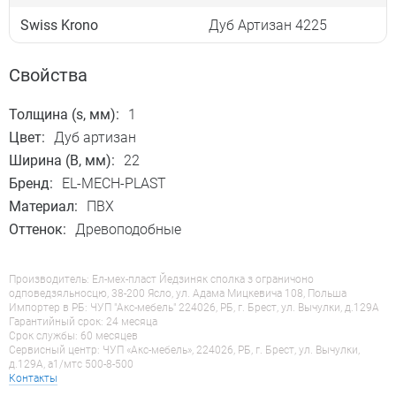
Swiss Krono
Дуб Артизан 4225
Свойства
Толщина (s, мм):
1
Цвет:
Дуб артизан
Ширина (B, мм):
22
Бренд:
EL-MECH-PLAST
Материал:
ПВХ
Оттенок:
Древоподобные
Производитель: Ел-мех-пласт Йедзиняк сполка з ограничоно
одповедзяльносцю, 38-200 Ясло, ул. Адама Мицкевича 108, Польша
Импортер в РБ: ЧУП "Акс-мебель" 224026, РБ, г. Брест, ул. Вычулки, д.129А
Гарантийный срок: 24 месяца
Срок службы: 60 месяцев
Сервисный центр: ЧУП «Акс-мебель», 224026, РБ, г. Брест, ул. Вычулки,
д.129А, a1/мтс 500-8-500
Контакты