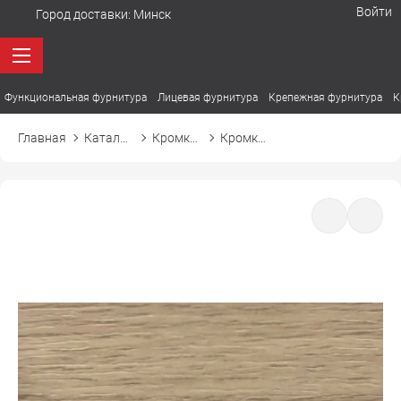
Войти
Город доставки:
Минск
Функциональная фурнитура
Лицевая фурнитура
Крепежная фурнитура
К
Главная
Каталог товаров
Кромка ПВХ
Кромка ПВХ El-mech-plast 7381 дуб артизан