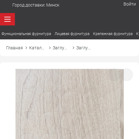
Войти
Город доставки:
Минск
Функциональная фурнитура
Лицевая фурнитура
Крепежная фурнитура
К
Главная
Каталог товаров
Заглушки
Заглушка самоприлипающая к эксцентрику d20 20865 береза ойцув