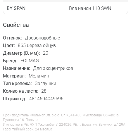
BY SPAN
Вяз нанси 110 SWN
Свойства
Оттенок:
Древоподобные
Цвет:
865 береза ойцув
Диаметр (D, мм):
20
Бренд:
FOLMAG
Назначение:
Для эксцентриков
Материал:
Меламин
Тип крепежа:
Заглушки
Кол-во на листе:
28
Штрихкод:
4814604049596
Производитель: Фольмаг Сп. з о.о. Сп.к., 41-400 Мысловице, Обжежна
Пулноцна 16, Польша
Импортер в РБ: ЧУП "Акс-мебель" 224026, РБ, г. Брест, ул. Вычулки, д.129А
Гарантийный срок: 24 месяца